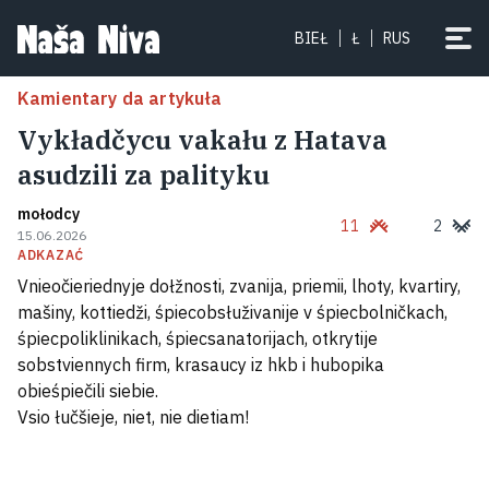
BIEŁ
Ł
RUS
Kamientary da artykuła
Vykładčycu vakału z Hatava
asudzili za palityku
mołodcy
11
2
15.06.2026
ADKAZAĆ
Vnieočieriednyje dołžnosti, zvanija, priemii, lhoty, kvartiry,
mašiny, kottiedži, śpiecobsłuživanije v śpiecbolničkach,
śpiecpoliklinikach, śpiecsanatorijach, otkrytije
sobstviennych firm, krasaucy iz hkb i hubopika
obieśpiečili siebie.
Vsio łučšieje, niet, nie dietiam!