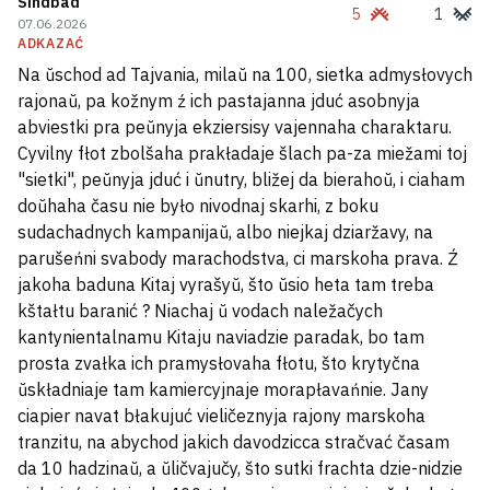
Sindbad
5
1
07.06.2026
ADKAZAĆ
Na ŭschod ad Tajvania, milaŭ na 100, sietka admysłovych
rajonaŭ, pa kožnym ź ich pastajanna jduć asobnyja
abviestki pra peŭnyja ekziersisy vajennaha charaktaru.
Cyvilny fłot zbolšaha prakładaje šlach pa-za miežami toj
"sietki", peŭnyja jduć i ŭnutry, bližej da bierahoŭ, i ciaham
doŭhaha času nie było nivodnaj skarhi, z boku
sudachadnych kampanijaŭ, albo niejkaj dziaržavy, na
parušeńni svabody marachodstva, ci marskoha prava. Ź
jakoha baduna Kitaj vyrašyŭ, što ŭsio heta tam treba
kštałtu baranić ? Niachaj ŭ vodach naležačych
kantynientalnamu Kitaju naviadzie paradak, bo tam
prosta zvałka ich pramysłovaha fłotu, što krytyčna
ŭskładniaje tam kamiercyjnaje morapłavańnie. Jany
ciapier navat błakujuć vieličeznyja rajony marskoha
tranzitu, na abychod jakich davodzicca stračvać časam
da 10 hadzinaŭ, a ŭličvajučy, što sutki frachta dzie-nidzie