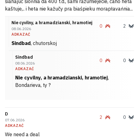
siahajuć siońnia da 400 t.d., sami razumiejecie, čaho heta
kaštuje,.. i heta nie kažučy pra biaśpieku morapłavańnia...
Nie cyvilny, a hramadzianski, hramotiej
0
2
08.06.2026
ADKAZAĆ
Sindbad
, chutorskoj
Sindbad
0
0
08.06.2026
ADKAZAĆ
Nie cyvilny, a hramadzianski, hramotiej
,
Bondarieva, ty ?
D
2
0
07.06.2026
ADKAZAĆ
We need a deal