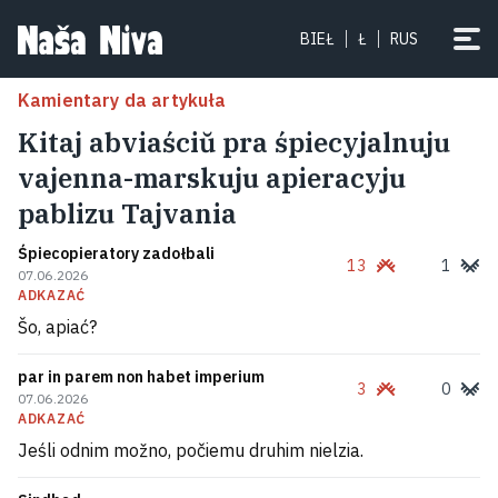
BIEŁ
Ł
RUS
Kamientary da artykuła
Kitaj abviaściŭ pra śpiecyjalnuju
vajenna-marskuju apieracyju
pablizu Tajvania
Śpiecopieratory zadołbali
13
1
07.06.2026
ADKAZAĆ
Šo, apiać?
par in parem non habet imperium
3
0
07.06.2026
ADKAZAĆ
Jeśli odnim možno, počiemu druhim nielzia.