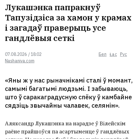
Лукашэнка папракнуў
Тапузідзіса за хамон у крамах
і загадаў праверыць усе
гандлёвыя сеткі
07.08.2026 / 18:02
Бел
Łac
Рус
Nashaniva.com
«Яны ж у нас рыначнікамі сталі ў момант,
самымі багатымі людзьмі. І забываюць,
што ў саракаградусную спёку ў камбайне
сядзіць звычайны чалавек, селянін».
Аляксандр Лукашэнка на нарадзе ў Вілейскім
раёне прайшоўся па асартыменце ў гандлёвых