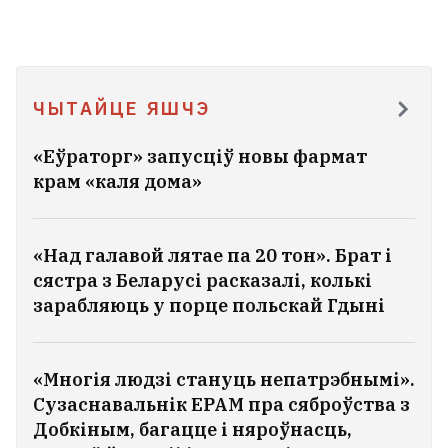
ЧЫТАЙЦЕ ЯШЧЭ
«Еўраторг» запусціў новы фармат
крам «каля дома»
«Над галавой лятае па 20 тон». Брат і
сястра з Беларусі расказалі, колькі
зарабляюць у порце польскай Гдыні
«Многія людзі стануць непатрэбнымі».
Сузаснавальнік EPAM пра сяброўства з
Добкіным, багацце і няроўнасць,