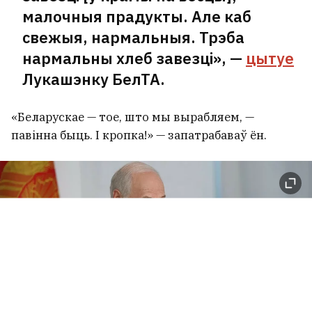
малочныя прадукты. Але каб
свежыя, нармальныя. Трэба
нармальны хлеб завезці», —
цытуе
Лукашэнку БелТА.
«Беларускае — тое, што мы вырабляем, —
павінна быць. І кропка!» — запатрабаваў ён.