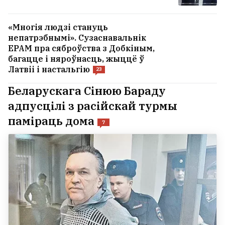
«Многія людзі стануць
непатрэбнымі». Сузаснавальнік
EPAM пра сяброўства з Добкіным,
багацце і няроўнасць, жыццё ў
Латвіі і настальгію
23
Беларускага Сінюю Бараду
адпусцілі з расійскай турмы
паміраць дома
7