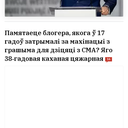
Памятаеце блогера, якога ў 17
гадоў затрымалі за махінацыі з
грашыма для дзіцяці з СМА? Яго
38‑гадовая каханая цяжарная
16