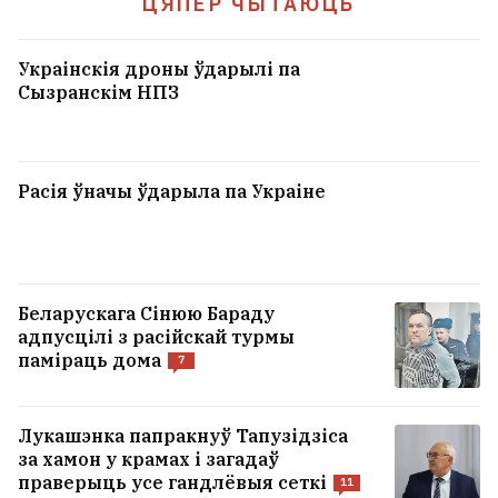
ЦЯПЕР ЧЫТАЮЦЬ
Украінскія дроны ўдарылі па
Сызранскім НПЗ
Расія ўначы ўдарыла па Украіне
Беларускага Сінюю Бараду
адпусцілі з расійскай турмы
паміраць дома
7
Лукашэнка папракнуў Тапузідзіса
за хамон у крамах і загадаў
праверыць усе гандлёвыя сеткі
11