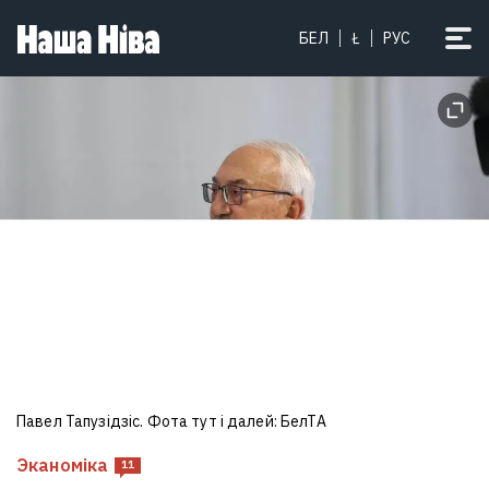
БЕЛ
Ł
РУС
Павел Тапузідзіс. Фота тут і далей: БелТА
Эканоміка
11