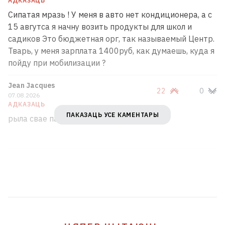
АДКАЗАЦЬ
Сипатая мразь ! У меня в авто нет кондиционера, а с
15 авгутса я начну возить продукты для школ и
садиков Это бюджетная орг, так называемый Центр.
Тварь, у меня зарплата 1400руб, как думаешь, куда я
пойду при мобилизации ?
Jean Jacques
22
0
07.08.2026
АДКАЗАЦЬ
ПАКАЗАЦЬ УСЕ КАМЕНТАРЫ
рыла свае пазакрывайце , пустазвоны