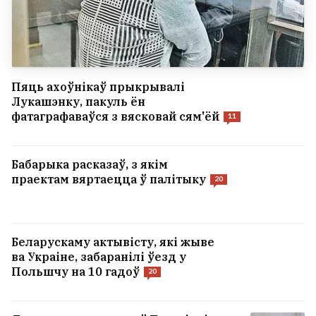
Пяць ахоўнікаў прыкрывалі
Лукашэнку, пакуль ён
фатаграфаваўся з вясковай сям'ёй
11
Бабарыка расказаў, з якім
праектам вяртаецца ў палітыку
20
Беларускаму актывісту, які жыве
ва Украіне, забаранілі ўезд у
Польшчу на 10 гадоў
20