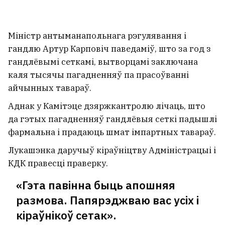
Міністр антыманапольнага рэгулявання і
гандлю Артур Карповіч паведаміў, што за год
з
гандлёвымі сеткамі, вытворцамі заключана
каля тысячы пагадненняў па прасоўванні
айчынных тавараў.
Аднак у Камітэце дзяржкантролю лічаць, што
да гэтых пагадненняў гандлёвыя сеткі падышлі
фармальна і прадаюць шмат імпартных тавараў.
Лукашэнка даручыў кіраўніцтву Адміністрацыі і
КДК правесці праверку.
«Гэта павінна быць апошняя
размова. Папярэджваю вас усіх і
кіраўнікоў сетак».