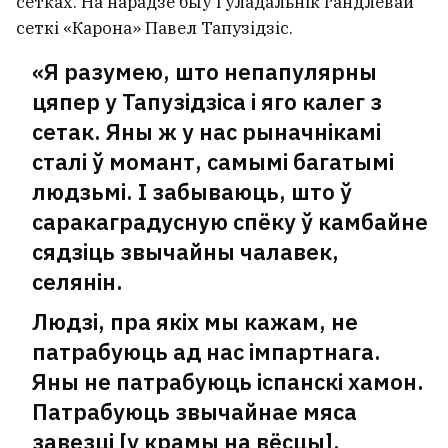
сетках. На нарадзе быў і ўладальнік гандлёвай
сеткі «Карона» Павел Тапузідзіс.
«Я разумею, што непапулярны
цяпер у Тапузідзіса і яго калег з
сетак. Яны ж у нас рыначнікамі
сталі ў момант, самымі багатымі
людзьмі. І забываюць, што ў
саракаградусную спёку ў камбайне
сядзіць звычайны чалавек,
селянін.
Людзі, пра якіх мы кажам, не
патрабуюць ад нас імпартнага.
Яны не патрабуюць іспанскі хамон.
Патрабуюць звычайнае мяса
завезці [у крамы на вёсцы],