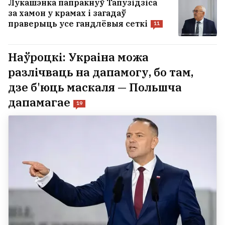
Лукашэнка папракнуў Тапузідзіса
за хамон у крамах і загадаў
праверыць усе гандлёвыя сеткі
11
Наўроцкі: Украіна можа
разлічваць на дапамогу, бо там,
дзе б'юць маскаля — Польшча
дапамагае
19