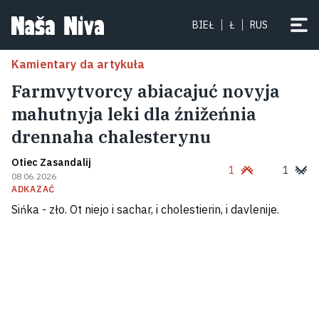
BIEŁ
Ł
RUS
Kamientary da artykuła
Farmvytvorcy abiacajuć novyja
mahutnyja leki dla źnižeńnia
drennaha chalesterynu
Otiec Zasandalij
1
1
08.06.2026
ADKAZAĆ
Sińka - zło. Ot niejo i sachar, i cholestierin, i davlenije.