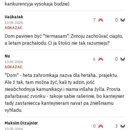
kankurencyja vysokaja budzie)
Vaŭkałak
7
0
13.05.2026
ADKAZAĆ
Dom pavinien być "termasam". Zimoju zachoŭvać ciapło,
a letam prachałodu. Ci ja štości nie tak razumieju?
Nu
6
0
13.05.2026
ADKAZAĆ
"Dom" - heta zahromkaja nazva dla hetaha.. prajektu.
Ale ž tak, tam možna žyć, kali ty adzin, jość
nieabchodnyja kamunikacyi i niama inšaha žylla. Prosta
pafarbavać zvonku - takoje sabie rašeńnie, bo kantejnier
tady zastaniecca kantejnieram navat pa źniešniamu
vyhladu.
Maksim Dizajnier
0
3
13.05.2026