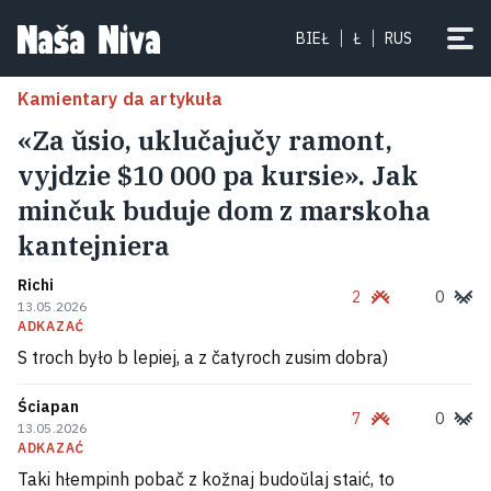
BIEŁ
Ł
RUS
Kamientary da artykuła
«Za ŭsio, uklučajučy ramont,
vyjdzie $10 000 pa kursie». Jak
minčuk buduje dom z marskoha
kantejniera
Richi
2
0
13.05.2026
ADKAZAĆ
S troch było b lepiej, a z čatyroch zusim dobra)
Ściapan
7
0
13.05.2026
ADKAZAĆ
Taki hłempinh pobač z kožnaj budoŭlaj staić, to