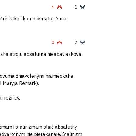
4
1
tieńnisistka i kommientator Anna
0
2
naha stroju absalutna nieabaviazkova
ž dvuma źniavolenymi niamieckaha
ul Maryja Remark).
j roźnicy.
mam i stalinizmam staić absalutny
 advarotnym nie pierakanaje. Stalinizm