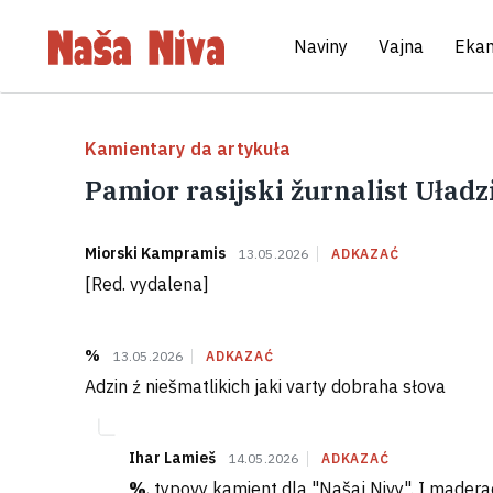
Naviny
Vajna
Eka
Kamientary da artykuła
Pamior rasijski žurnalist Uład
Miorski Kampramis
13.05.2026
ADKAZAĆ
[Red. vydalena]
%
13.05.2026
ADKAZAĆ
Adzin ź niešmatlikich jaki varty dobraha słova
Ihar Lamieš
14.05.2026
ADKAZAĆ
%
, typovy kamient dla "Našaj Nivy". I maderac