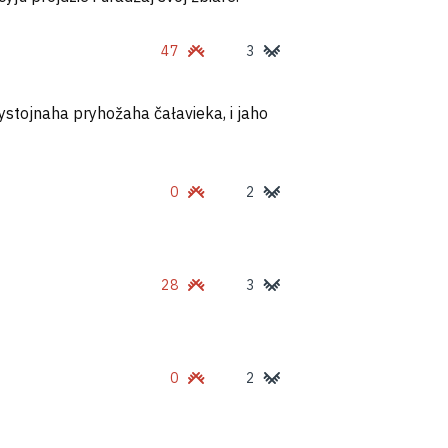
47
3
ystojnaha pryhožaha čałavieka, i jaho
0
2
28
3
0
2