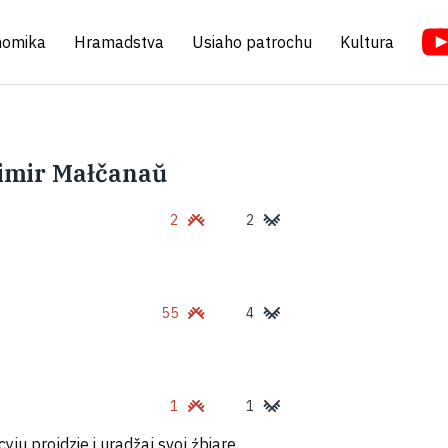
nomika
Hramadstva
Usiaho patrochu
Kultura
zimir Małčanaŭ
2
2
55
4
1
1
yju projdzie i uradžaj svoj źbiare.