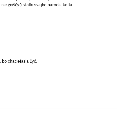
 nie źniščyŭ stolki svajho naroda, kolki
 bo chaciełasia žyć.