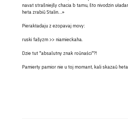
navat strašniejšy chacia b tamu, što nivodzin uładar
heta zrabiŭ Stalin…»
Pierakładaju z ezopavaj movy:
ruski fašyzm >> niamieckaha.
Dzie tut "absalutny znak roŭnaści"?!
Pamierły pamior nie u toj momant, kali skazaŭ heta,