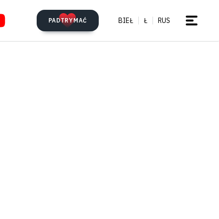
BIEŁ
Ł
RUS
PADTRYMAĆ