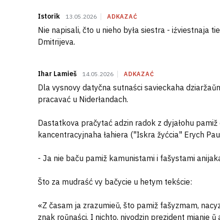
Istorik
13.05.2026
ADKAZAĆ
Nie napisali, čto u nieho była siestra - iźviestnaja 
Dmitrijeva.
Ihar Lamieš
14.05.2026
ADKAZAĆ
Dla vysnovy datyčna sutnaści savieckaha dziaržaŭ
pracavać u Niderłandach.
Dastatkova pračytać adzin radok z dyjałohu pami
kancentracyjnaha łahiera ("Iskra žyćcia" Erych Pa
- Ja nie baču pamiž kamunistami i fašystami anijaka
Što za mudraść vy bačycie u hetym tekście:
«Z časam ja zrazumieŭ, što pamiž fašyzmam, nacyz
znak roŭnaści. I nichto, nivodzin prezident mianie ŭ