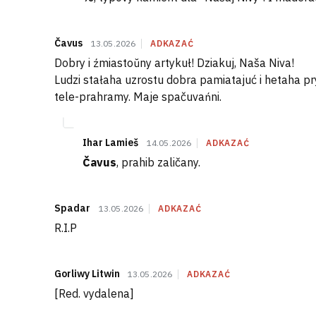
Čavus
13.05.2026
ADKAZAĆ
Dobry i źmiastoŭny artykuł! Dziakuj, Naša Niva!
Ludzi stałaha uzrostu dobra pamiatajuć i hetaha pr
tele-prahramy. Maje spačuvańni.
Ihar Lamieš
14.05.2026
ADKAZAĆ
Čavus
, prahib zaličany.
Spadar
13.05.2026
ADKAZAĆ
R.I.P
Gorliwy Litwin
13.05.2026
ADKAZAĆ
[Red. vydalena]