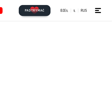
BIEŁ
Ł
RUS
PADTRYMAĆ