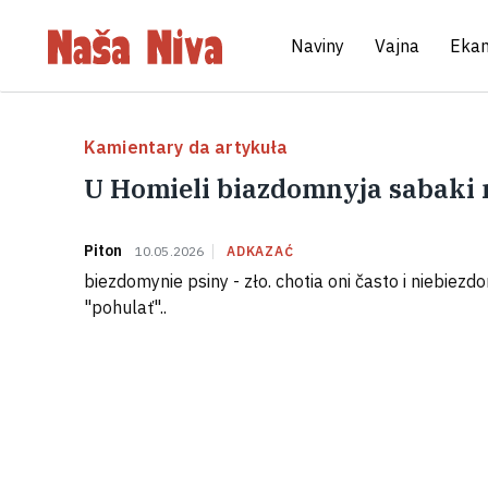
Naviny
Vajna
Eka
Kamientary da artykuła
U Homieli biazdomnyja sabaki 
Piton
10.05.2026
ADKAZAĆ
biezdomynie psiny - zło. chotia oni často i niebiezd
"pohulať"..