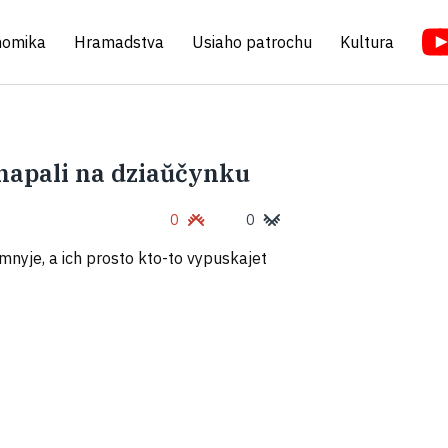
nomika
Hramadstva
Usiaho patrochu
Kultura
napali na dziaŭčynku
0
0
omnyje, a ich prosto kto-to vypuskajet