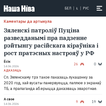
БЕЛ
Ł
РУС
Каментары да артыкула
Зяленскі патроліў Пуціна
разведданымі пра падзенне
рэйтынгу расійскага кіраўніка і
рост пратэсных настрояў у РФ
Ёсік
26
0
14.06.2026
АДКАЗАЦЬ
Сп. Зяленскаму трэ такое паказаць лукашэнку за
2020 год, хай вусаты панервуецца, паплюе з экранаў
ТБ, а прапаганда аб.ерыцца даказваць зваротнае.
А свое
9
19
14.06.2026