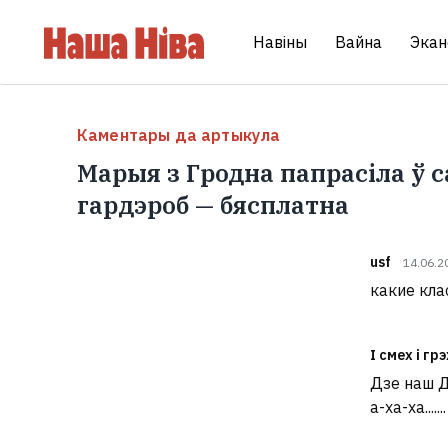
Навіны
Вайна
Экан
Каментары да артыкула
Марыя з Гродна папрасіла ў 
гардэроб — бясплатна
usf
14.06.2
какие кла
І смех і грэ
Дзе наш Д
а-ха-ха.......