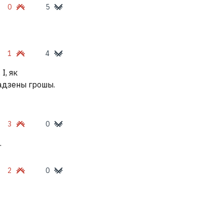
0
5
1
4
І, як
ладзены грошы.
3
0
.
2
0