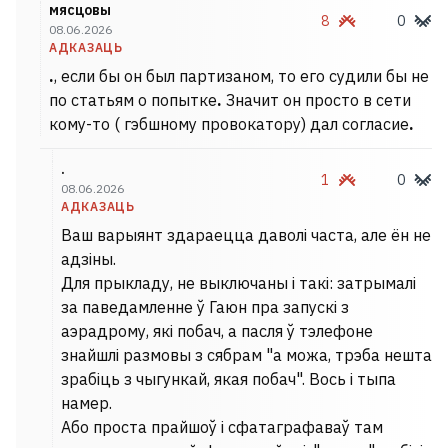
мясцовы
8
0
08.06.2026
АДКАЗАЦЬ
.
, если бы он был партизаном, то его судили бы не
по статьям о попытке
.
Значит он просто в сети
кому-то ( гэбшному провокатору) дал согласие
.
.
1
0
08.06.2026
АДКАЗАЦЬ
Ваш варыянт здараецца даволі часта, але ён не
адзіны.
Для прыкладу, не выключаны і такі: затрымалі
за паведамленне ў Гаюн пра запускі з
аэрадрому, які побач, а пасля ў тэлефоне
знайшлі размовы з сябрам "а можа, трэба нешта
зрабіць з чыгункай, якая побач". Вось і тыпа
намер.
Або проста прайшоў і сфатаграфаваў там