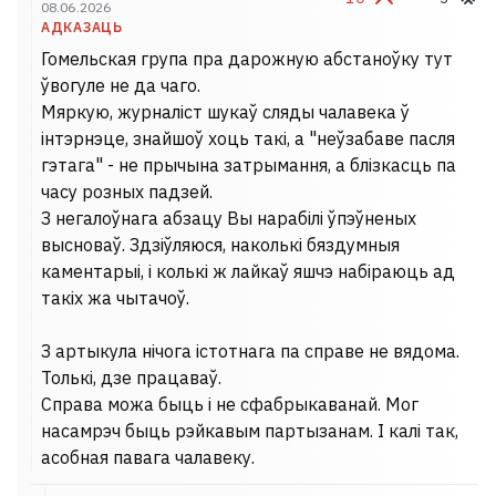
08.06.2026
АДКАЗАЦЬ
Гомельская група пра дарожную абстаноўку тут
ўвогуле не да чаго.
Мяркую, журналіст шукаў сляды чалавека ў
інтэрнэце, знайшоў хоць такі, а "неўзабаве пасля
гэтага" - не прычына затрымання, а блізкасць па
часу розных падзей.
З негалоўнага абзацу Вы нарабілі ўпэўненых
высноваў. Здзіўляюся, наколькі бяздумныя
каментарыі, і колькі ж лайкаў яшчэ набіраюць ад
такіх жа чытачоў.
З артыкула нічога істотнага па справе не вядома.
Толькі, дзе працаваў.
Справа можа быць і не сфабрыкаванай. Мог
насамрэч быць рэйкавым партызанам. І калі так,
асобная павага чалавеку.