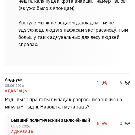
нешта каля пуцей, фота знайшлі, "намер" выбілі
(як ужо было з японцам).
Увогуле мы ж не ведаем дакладна, і мяне
здзіўляюць людзі з пафасам экстрасэнсаў, тым
больш у такіх адчувальных для лёсу людзей
справах.
Андрусь
1
6
08.06.2026
АДКАЗАЦЬ
Рэд., вы ж пра гэты выпадак рэпрэсіі пісалі яшчэ на
мінулым тыдні. Навошта паўтараць?
Бывший политический заключённый
5
0
08.06.2026
АДКАЗАЦЬ