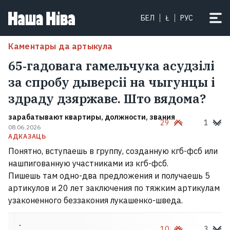
БЕЛ
Ł
РУС
Каментары да артыкула
65‑гадовага гамельчука асудзілі
за спробу дыверсіі на чыгунцы і
здраду дзяржаве. Што вядома?
зарабатывают квартиры, должности, звания
29
1
08.06.2026
АДКАЗАЦЬ
Понятно, вступаешь в группу, созданную кгб-фсб или
нашпигованную участниками из кгб-фсб.
Пишешь там одно-два предложения и получаешь 5
артикулов и 20 лет заключения по тяжким артикулам
узаконенного беззакония лукашенко-шведа.
.
10
3