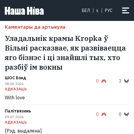
БЕЛ
Ł
РУС
Каментары да артыкула
Уладальнік крамы Kropka ў
Вільні расказвае, як развіваецца
яго бізнэс і ці знайшлі тых, хто
разбіў ім вокны
ШОС Бэнд
0
3
08.06.2026
АДКАЗАЦЬ
With love
Палітвязень
0
0
09.07.2026
АДКАЗАЦЬ
[Рэд. выдалена]