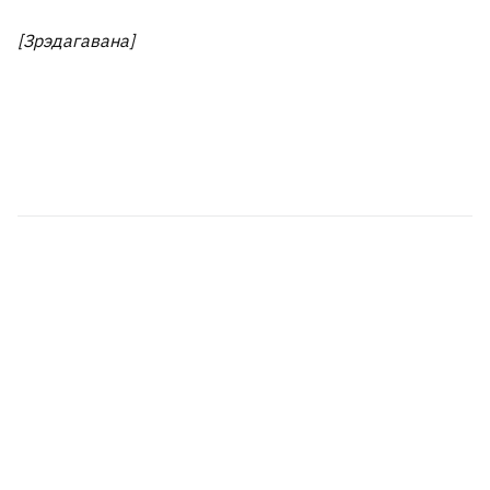
[Зрэдагавана]