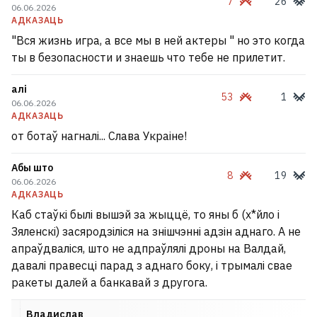
7
26
06.06.2026
АДКАЗАЦЬ
"Вся жизнь игра, а все мы в ней актеры " но это когда
ты в безопасности и знаешь что тебе не прилетит.
алі
53
1
06.06.2026
АДКАЗАЦЬ
от ботаў нагналі... Слава Украіне!
Абы што
8
19
06.06.2026
АДКАЗАЦЬ
Каб стаўкі былі вышэй за жыццё, то яны б (х*йло і
Зяленскі) засяродзіліся на знішчэнні адзін аднаго. А не
апраўдваліся, што не адпраўлялі дроны на Валдай,
давалі правесці парад з аднаго боку, і трымалі свае
ракеты далей а банкавай з другога.
Владислав