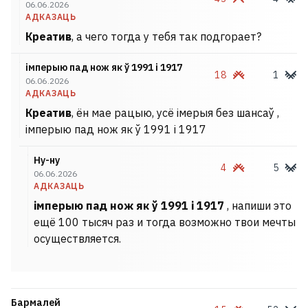
06.06.2026
АДКАЗАЦЬ
Креатив
, а чего тогда у тебя так подгорает?
імперыю пад нож як ў 1991 і 1917
18
1
06.06.2026
АДКАЗАЦЬ
Креатив
, ён мае рацыю, усё імерыя без шансаў ,
імперыю пад нож як ў 1991 і 1917
Ну-ну
4
5
06.06.2026
АДКАЗАЦЬ
імперыю пад нож як ў 1991 і 1917
, напиши это
ещё 100 тысяч раз и тогда возможно твои мечты
осуществляется.
Бармалей