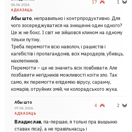
17
1
06.06.2026
АДКАЗАЦЬ
Абы што
, неправильно і контрпродуктивно. Для
чого зосереджуватися на знищенні один одного?
Це ж не бокс. І світ не зійшовся клином на одному
тільки путіну.
Треба перемогти всю наволоч, і рашистів і
кагебістів і пропагандонів, всіх мародерів, убивць,
наклепників.
Перемогти – це не значить всіх повбивати. Але
позбавити негідників можливості коїти зло. Так
само, як перемогти епідемію вірусу, саранчу,
комарів, отруйних змій, чи колорадського жука.
Абы што
4
2
07.06.2026
АДКАЗАЦЬ
Владислав
, па-першае, я толькі пра вышыню
ставак пісаў, а не правільнасць і