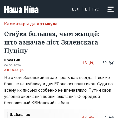
БЕЛ
Ł
РУС
Каментары да артыкула
Стаўка большая, чым жыццё:
што азначае ліст Зяленскага
Пуціну
Креатив
15
59
06.06.2026
АДКАЗАЦЬ
Ни о чем. Зеленский играет роль как всегда. Письмо
больше на публику и для ЕСовских политиков. Судя по
всему их письмо особенно не впечатлило. Путин свои
условия окончания войны выставил. Очередной
бесполезный КВНовский шабаш.
Шабашник
43
4