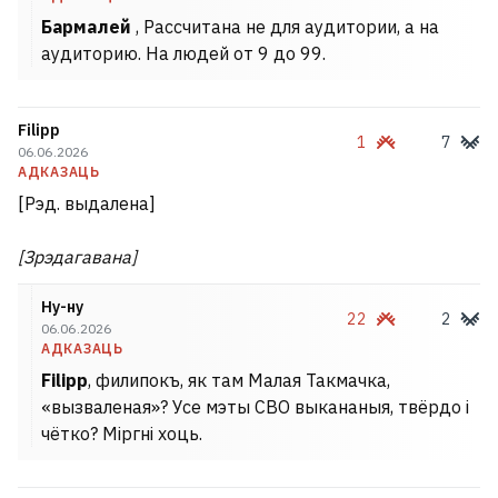
Бармалей
, Рассчитана не для аудитории, а на
аудиторию. На людей от 9 до 99.
Filipp
1
7
06.06.2026
АДКАЗАЦЬ
[Рэд. выдалена]
[Зрэдагавана]
Ну-ну
22
2
06.06.2026
АДКАЗАЦЬ
Filipp
, филипокъ, як там Малая Такмачка,
«вызваленая»? Усе мэты СВО выкананыя, твёрдо і
чётко? Міргні хоць.