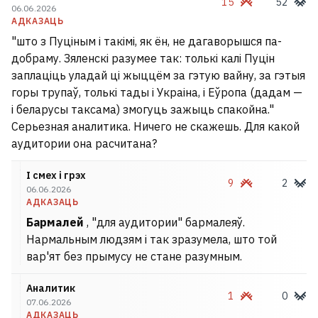
15
52
06.06.2026
АДКАЗАЦЬ
"што з Пуціным і такімі, як ён, не дагаворышся па-
добраму. Зяленскі разумее так: толькі калі Пуцін
заплаціць уладай ці жыццём за гэтую вайну, за гэтыя
горы трупаў, толькі тады і Украіна, і Еўропа (дадам —
і беларусы таксама) змогуць зажыць спакойна."
Серьезная аналитика. Ничего не скажешь. Для какой
аудитории она расчитана?
І смех і грэх
9
2
06.06.2026
АДКАЗАЦЬ
Бармалей
, "для аудитории" бармалеяў.
Нармальным людзям і так зразумела, што той
вар'ят без прымусу не стане разумным.
Аналитик
1
0
07.06.2026
АДКАЗАЦЬ