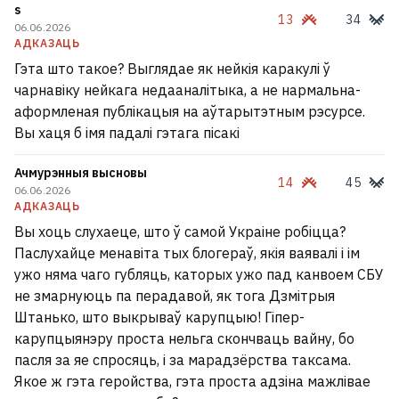
s
13
34
06.06.2026
АДКАЗАЦЬ
Гэта што такое? Выглядае як нейкія каракулі ў
чарнавіку нейкага недааналітыка, а не нармальна-
аформленая публікацыя на аўтарытэтным рэсурсе.
Вы хаця б імя падалі гэтага пісакі
Ачмурэнныя высновы
14
45
06.06.2026
АДКАЗАЦЬ
Вы хоць слухаеце, што ў самой Украіне робіцца?
Паслухайце менавіта тых блогераў, якія ваявалі і ім
ужо няма чаго губляць, каторых ужо пад канвоем СБУ
не змарнуюць па перадавой, як тога Дзмітрыя
Штанько, што выкрываў карупцыю! Гіпер-
карупцыянэру проста нельга скончваць вайну, бо
пасля за яе спросяць, і за марадзёрства таксама.
Якое ж гэта геройства, гэта проста адзіна мажлівае