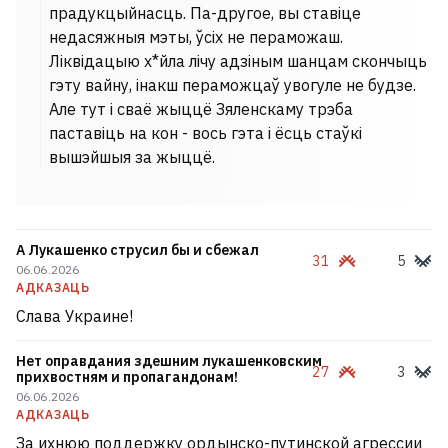
прадукцыйнасць. Па-другое, вы ставіце
недасяжныя мэты, ўсіх не пераможаш.
Ліквідацыю х*йла лічу адзіным шанцам скончыць
гэту вайну, інакш пераможцаў увогуле не будзе.
Але тут і сваё жыццё Зяленскаму трэба
паставіць на кон - вось гэта і ёсць стаўкі
вышэйшыя за жыццё.
А Лукашенко струсил бы и сбежал
31
5
06.06.2026
АДКАЗАЦЬ
Слава Украине!
Нет оправдания здешним лукашенковским
27
3
прихвостням и пропагандонам!
06.06.2026
АДКАЗАЦЬ
За ихнюю поддержку ордынско-путинской агрессии