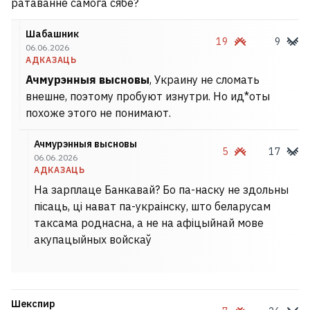
ратаванне самога сябе?
Шабашник
19
9
06.06.2026
АДКАЗАЦЬ
Ачмурэнныя высновы
, Украину не сломать
внешне, поэтому пробуют изнутри. Но ид*оты
похоже этого не понимают.
Ачмурэнныя высновы
5
17
06.06.2026
АДКАЗАЦЬ
На зарплаце Банкавай? Бо па-наску не здольны
пісаць, ці нават па-украінску, што беларусам
таксама роднасна, а не на афіцыйнай мове
акупацыйных войскаў
Шекспир