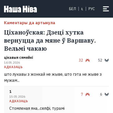
БЕЛ
Ł
РУС
Каментары да артыкула
Ціханоўская: Дзеці хутка
вернуцца да мяне ў Варшаву.
Вельмі чакаю
цікавыя сямейкі
32
52
14.05.2026
АДКАЗАЦЬ
што лукавы з жонкай не жыве, што гэта не жыве з
мужам...
1
7
6
15.05.2026
АДКАЗАЦЬ
Стомленая яна...селфі, турамі