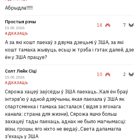
Абрыдла!!!!!
Простыя рэчы
14
7
15.05.2026
АДКАЗАЦЬ
А за які кошт паехау́ з двума дзецьмі у́ ЗША, за які
кошт тамака жывуць, есьці ж трэба і гэтак далей, дзе
ён у ЗША працуе?
Солт Лейк Сіці
10
2
15.05.2026
АДКАЗАЦЬ
Сярожа хацеу́ зау́сёды у́ ЗША паехаць...Калі ён брау́
інтэрв'ю у́ адной дзяу́чыны, якая паехала у́ ЗША як
спартсменка і тамака засталася ( відэя з ягонага
канала: страна для жизни), Сярожа яшчэ больш
захацеу́ тады паехаць, аднак не было магчымасці:
візы, грошы, яго ніхто не ведау́...Света дапамагла
з'ехаць у ЗША