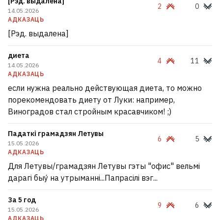
[Рэд. выдалена]
2
0
14.05.2026
АДКАЗАЦЬ
[Рэд. выдалена]
диета
4
11
14.05.2026
АДКАЗАЦЬ
если нужна реально действующая диета, то можно
порекомендовать диету от Луки: например,
Виноградов стал стройным красавчиком! ;)
Падаткі грамадзян Летувы
6
5
15.05.2026
АДКАЗАЦЬ
Для Летувы/грамадзян Летувы гэты "офис" вельмі
дарагі быу́ на утрыманні...Папрасілі вэг...
За 5 год
9
6
15.05.2026
АДКАЗАЦЬ