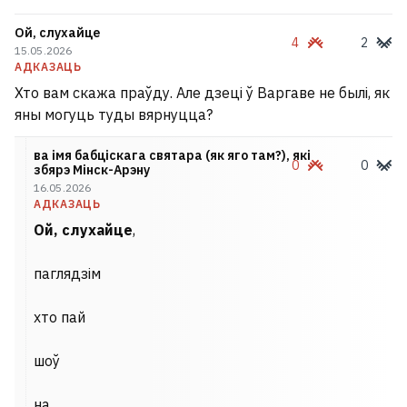
Ой, слухайце
4
2
15.05.2026
АДКАЗАЦЬ
Хто вам скажа праўду. Але дзеці ў Варгаве не былі, як
яны могуць туды вярнуцца?
ва імя бабціскага святара (як яго там?), які
0
0
збярэ Мінск-Арэну
16.05.2026
АДКАЗАЦЬ
Ой, слухайце
,
паглядзім
хто пай
шоў
на