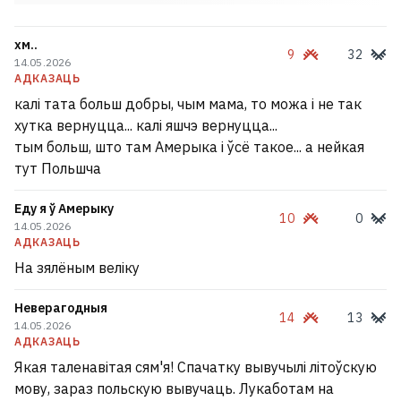
хм..
9
32
14.05.2026
АДКАЗАЦЬ
калі тата больш добры, чым мама, то можа і не так
хутка вернуцца... калі яшчэ вернуцца...
тым больш, што там Амерыка і ўсё такое... а нейкая
тут Польшча
Еду я ў Амерыку
10
0
14.05.2026
АДКАЗАЦЬ
На зялёным веліку
Неверагодныя
14
13
14.05.2026
АДКАЗАЦЬ
Якая таленавітая сям'я! Спачатку вывучылі літоўскую
мову, зараз польскую вывучаць. Лукаботам на