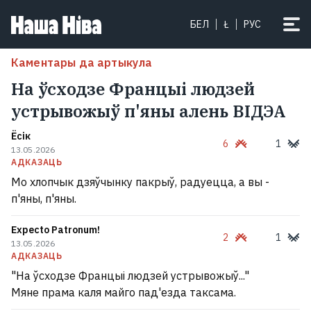
БЕЛ
Ł
РУС
Каментары да артыкула
На ўсходзе Францыі людзей
устрывожыў п'яны алень ВІДЭА
Ёсік
6
1
13.05.2026
АДКАЗАЦЬ
Мо хлопчык дзяўчынку пакрыў, радуецца, а вы -
п'яны, п'яны.
Expecto Patronum!
2
1
13.05.2026
АДКАЗАЦЬ
"На ўсходзе Францыі людзей устрывожыў..."
Мяне прама каля майго пад'езда таксама.