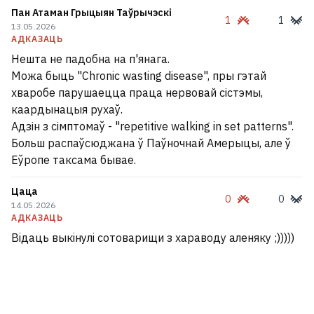
Пан Атаман Грыцыян Таўрычэскі
1
1
13.05.2026
АДКАЗАЦЬ
Нешта не падобна на п'янага.
Можа быць "Chronic wasting disease", пры гэтай
хваробе парушаецца праца нервовай сістэмы,
каардынацыя рухаў.
Адзін з сімптомаў - "repetitive walking in set patterns".
Больш распаўсюджана ў Паўночнай Амерыцы, але ў
Еўропе таксама бывае.
Цаца
0
0
14.05.2026
АДКАЗАЦЬ
Вiдаць выкiнулi сотоварищи з хараводу аленяку ;)))))