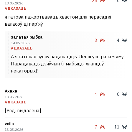
26
0
13.05.2026
АДКАЗАЦЬ
я гатова пажэртваваць хвастом для перасадкі
валасоў ці пер'яў
залатая рыбка
3
4
14.05.2026
АДКАЗАЦЬ
А я гатовая луску заданаціць. Лепш усё разам яму.
Парадаваць дзяўчын (і, мабыць, хлапцоў
некаторых)!
Ахаха
4
0
13.05.2026
АДКАЗАЦЬ
[Рэд. выдалена]
voila
7
11
13.05.2026