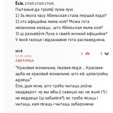
Ёсік
, стоп стоп стоп.
Пытаньні да троляў пуіна-лукі
1) Зь якога часу Абельская стала першай лэдзі?
2) хто афіцыйна мама колі? Можа гэта
незаконна казаць , што Абельская мама колі?
3) ці разьвёўся Лука з сваёй жонкай афіцыйна?
У якой газэце і відэанавіне гэта распаведзена.
кісё
6
3
13.05.2026
АДКАЗАЦЬ
"Красівая жэншчына, первая ледзі ... Красівая
шуба на красівай жэншчыне, што ей, целагрэйку
адзець"
Ёсік, дык ясна, што трэба чытаць роўна
наадварот. ну вы нібы ў савецкі час не жылі (?) і
не ведаеце (ці забыліся?), як трэба пісаць і
чытаць, калі пісаць і чытаць забаронена