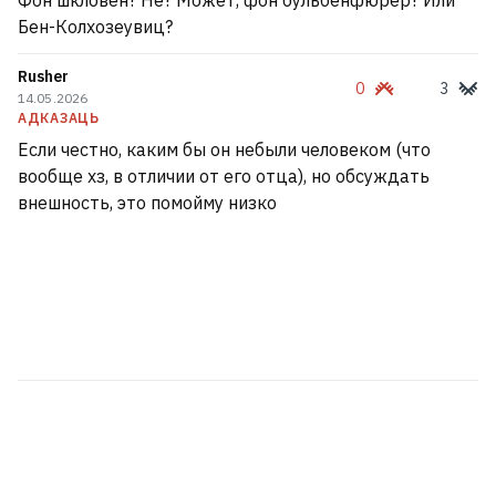
Фон шкловен? Не? Может, фон бульбенфюрер? Или
Бен-Колхозеувиц?
Rusher
0
3
14.05.2026
АДКАЗАЦЬ
Если честно, каким бы он небыли человеком (что
вообще хз, в отличии от его отца), но обсуждать
внешность, это помойму низко