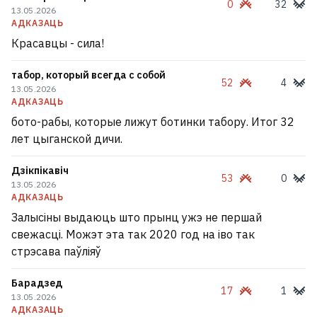
0
32
13.05.2026
АДКАЗАЦЬ
Красавцы - сила!
табор, который всегда с собой
52
4
13.05.2026
АДКАЗАЦЬ
бото-рабы, которые лижут ботинки табору. Итог 32
лет цыганской дичи.
Дзікпікавіч
53
0
13.05.2026
АДКАЗАЦЬ
Залысіны выдаюць што прынц ужэ не першай
свежасці. Можэт эта так 2020 год на іво так
стрэсава паўліяў
Барадзед
17
1
13.05.2026
АДКАЗАЦЬ