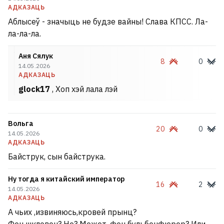
АДКАЗАЦЬ
Аблысеў - значыць не будзе вайны! Слава КПСС. Ла-
ла-ла-ла.
Аня Сялук
8
0
14.05.2026
АДКАЗАЦЬ
glock17
, Хоп хэй лала лэй
Вольга
20
0
14.05.2026
АДКАЗАЦЬ
Байструк, сын байструка.
Ну тогда я китайский император
16
2
14.05.2026
АДКАЗАЦЬ
А чьих ,извиняюсь,кровей прынц?