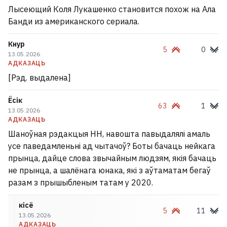
Лысеющий Коля Лукашенко становится похож на Ала
Банди из американского сериала.
Кнур
5
0
13.05.2026
АДКАЗАЦЬ
[Рэд. выдалена]
Ёсік
63
1
13.05.2026
АДКАЗАЦЬ
Шаноўная рэдакцыя НН, навошта павыдалялі амаль
усе паведамленьні ад чытачоў? Боты бачаць нейкага
прынца, дайце слова звычайным людзям, якія бачаць
не прынца, а шалёнага юнака, які з аўтаматам бегаў
разам з прышыбленым татам у 2020.
кісё
5
11
13.05.2026
АДКАЗАЦЬ