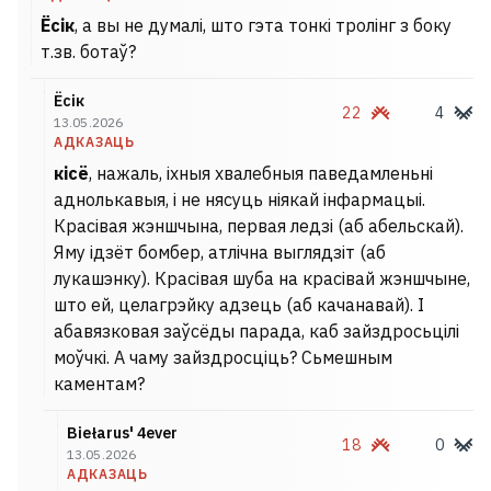
Ёсік
, а вы не думалі, што гэта тонкі тролінг з боку
т.зв. ботаў?
Ёсік
22
4
13.05.2026
АДКАЗАЦЬ
кісё
, нажаль, іхныя хвалебныя паведамленьні
аднолькавыя, і не нясуць ніякай інфармацыі.
Красівая жэншчына, первая ледзі (аб абельскай).
Яму ідзёт бомбер, атлічна выглядзіт (аб
лукашэнку). Красівая шуба на красівай жэншчыне,
што ей, целагрэйку адзець (аб качанавай). І
абавязковая заўсёды парада, каб зайздросьцілі
моўчкі. А чаму зайздросціць? Сьмешным
каментам?
Biełarus' 4ever
18
0
13.05.2026
АДКАЗАЦЬ