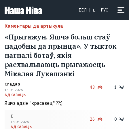
БЕЛ
Ł
РУС
Каментары да артыкула
«Прыгажун. Яшчэ больш стаў
падобны да прынца». У тыкток
нагналі ботаў, якія
расхвальваюць прыгажосць
Мікалая Лукашэнкі
Спадар
43
1
13.05.2026
АДКАЗАЦЬ
Яшчэ адзін "красавец" ??;)
Е
26
0
13.05.2026
АДКАЗАЦЬ