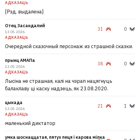
АДКАЗАЦЬ
[Рэд. выдалена]
Отец Засандалий
31
0
13.05.2026
АДКАЗАЦЬ
Очередной сказочный персонаж из страшной сказки.
прынц АМАПа
38
0
13.05.2026
АДКАЗАЦЬ
Лысіна не страшная, калі на чэрап нацягнуць
балаклаву ці каску надзець, як 23.08.2020.
цыкада
21
1
13.05.2026
АДКАЗАЦЬ
маленький диктатор
умка шоснаццатая, пятух пеця і карова мілка