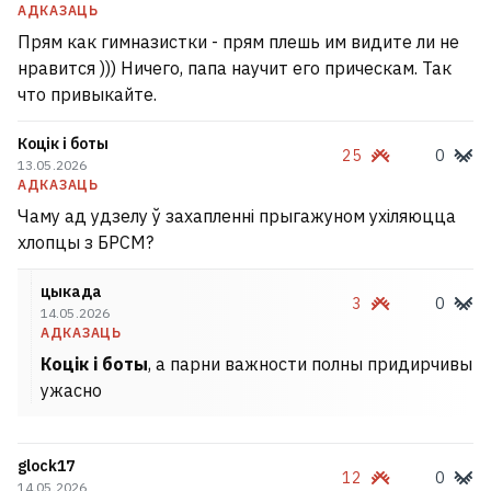
АДКАЗАЦЬ
Прям как гимназистки - прям плешь им видите ли не
нравится ))) Ничего, папа научит его прическам. Так
что привыкайте.
Коцік і боты
25
0
13.05.2026
АДКАЗАЦЬ
Чаму ад удзелу ў захапленні прыгажуном ухіляюцца
хлопцы з БРСМ?
цыкада
3
0
14.05.2026
АДКАЗАЦЬ
Коцік і боты
, а парни важности полны придирчивы
ужасно
glock17
12
0
14.05.2026