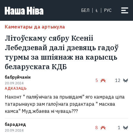
БЕЛ
Ł
РУС
Каментары да артыкула
Літоўскаму сябру Ксеніі
Лебедзевай далі дзевяць гадоў
турмы за шпіянаж на карысць
беларускага КДБ
бабруйчанін
5
12
20.09.2024
АДКАЗАЦЬ
Наконт " паляўнічага за прывідамі" яго камрада ціпа
татарынаукр зам галоўнага рэдактара " масква
камса" Муд.жбаева ні чуваць???
барадзед
8
1
20.09.2024