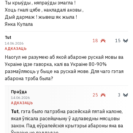
Ты крыу́ды , няпрау́ды змагла !
Хоць гналі цябе , накладалі аковы ,
Дый дармаж ! жывеш як жыла !
Янка Купала
Tut
18
15
14.06.2026
АДКАЗАЦЬ
Наогул не разумею аб якой абароне рускай мовы ва
Украіне ідзе гаворка, калі ва Украіне 80-90%
размаўляюць у быце на рускай мове. Для чаго гэтая
абарона трэба была?
Праўда
25
3
14.06.2026
АДКАЗАЦЬ
Tut
, гэта было патрэбна расейскай пятай калоне,
якая ўпісала расейшчыну ў адпаведны мясцовы
закон. Пад еўрапейскія крытэрыі абароны яна ва
Ўкраіне не падпадае.