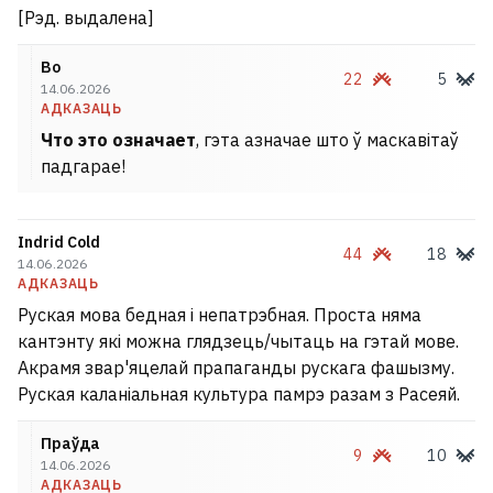
[Рэд. выдалена]
Во
22
5
14.06.2026
АДКАЗАЦЬ
Что это означает
, гэта азначае што ў маскавітаў
падгарае!
Indrid Cold
44
18
14.06.2026
АДКАЗАЦЬ
Руская мова бедная і непатрэбная. Проста няма
кантэнту які можна глядзець/чытаць на гэтай мове.
Акрамя звар'яцелай прапаганды рускага фашызму.
Руская каланіальная культура памрэ разам з Расеяй.
Праўда
9
10
14.06.2026
АДКАЗАЦЬ