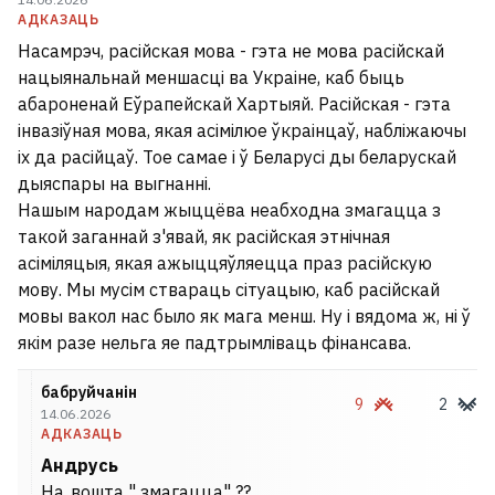
АДКАЗАЦЬ
Насамрэч, расійская мова - гэта не мова расійскай
нацыянальнай меншасці ва Украіне, каб быць
абароненай Еўрапейскай Хартыяй. Расійская - гэта
інвазіўная мова, якая асімілюе ўкраінцаў, набліжаючы
іх да расійцаў. Тое самае і ў Беларусі ды беларускай
дыяспары на выгнанні.
Нашым народам жыццёва неабходна змагацца з
такой заганнай з'явай, як расійская этнічная
асіміляцыя, якая ажыццяўляецца праз расійскую
мову. Мы мусім ствараць сітуацыю, каб расійскай
мовы вакол нас было як мага менш. Ну і вядома ж, ні ў
якім разе нельга яе падтрымліваць фінансава.
бабруйчанін
9
2
14.06.2026
АДКАЗАЦЬ
Андрусь
На..вошта " змагацца" ??