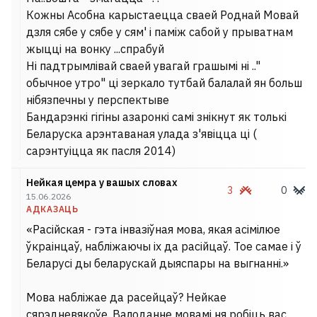
Кожны Асобна карыстаецца сваей Роднай Мовай
дзля сябе у сябе у сям' і паміж сабой у прыватнам
жыцці на вонку ...спрабуй
Ні падтрымлівай сваей увагай грашымі ні .."
обычное утро" ці зеркало тутбай балалай ян больш
нібязпечны у перспектыве
Бандарэнкі гігіны азаронкі самі знікнут як толькі
Беларуска арэнтаваная улада з'явіцца ці (
сарэнтуіцца як пасля 2014)
Нейкая цемра у вашых словах
3
0
15.06.2026
АДКАЗАЦЬ
«Расійская - гэта інвазіўная мова, якая асімілюе
ўкраінцаў, набліжаючы іх да расійцаў. Тое самае і ў
Беларусі ды беларускай дыяспары на выгнанні.»
Мова набліжае да расейцаў? Нейкае
сярэдневякоўе. Валоданне мовамі ня робіць вас