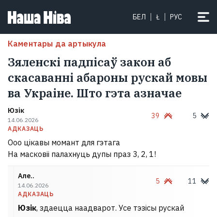
БЕЛ
Ł
РУС
Каментары да артыкула
Зяленскі падпісаў закон аб
скасаванні абароны рускай мовы
ва Украіне. Што гэта азначае
Юзік
39
5
14.06.2026
АДКАЗАЦЬ
Ооо цікавы момант для гэтага
На масковіі палахнуць дупы праз 3, 2, 1!
Але..
5
11
14.06.2026
АДКАЗАЦЬ
Юзік
, здаецца наадварот. Усе тэзісы рускай