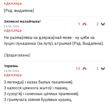
АДКАЗАЦЬ
[Рэд. выдалена]
Зяленскі малайчына!
9
2
14.06.2026
АДКАЗАЦЬ
Не размаўляеш на дзяржаўнай мове - ну цябе на
пуцін і лукашэнка (за лупу), атрымай [Рэд. Выдалена].
[Зрэдагавана]
Чэрвень
18
1
14.06.2026
АДКАЗАЦЬ
З легендаў i казак былых пакаленняў,
З калосся цяжкога жытоў i пшанiц,
З сузор’яў i сонечных цёплых праменняў,
З грымучага ззяння бурлiвых крынiц,