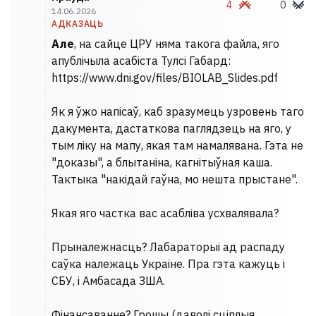
4
0
14.06.2026
АДКАЗАЦЬ
Але
, на сайце ЦРУ няма такога файла, яго
апублічыла асабіста Тулсі Габард:
https://www.dni.gov/files/BIOLAB_Slides.pdf
Як я ўжо напісаў, каб зразумець узровень таго
дакумента, дастаткова паглядзець на яго, у
тым ліку на мапу, якая там намалявана. Гэта не
"доказы", а блытаніна, кагнітыўная каша.
Тактыка "накідай гаўна, мо нешта прыстане".
Якая яго частка вас асабліва усхвалявала?
Прыналежнасць? Лабараторыі ад распаду
саўка належаць Украіне. Пра гэта кажуць і
СБУ, і Амбасада ЗША.
Фінансаванне? Грошы (даволі сціплыя,