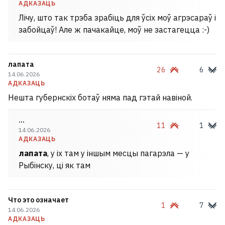
АДКАЗАЦЬ
Лічу, што так трэба зрабіць для ўсіх моў агрэсараў і
забойцаў! Але ж пачакайце, моў не застагецца :-)
лапата
26
6
14.06.2026
АДКАЗАЦЬ
Нешта губернскіх ботаў няма пад гэтай навіной.
...
11
1
14.06.2026
АДКАЗАЦЬ
лапата
, у іх там у іншым месцы пагарэла — у
Рыбінску, ці як там
Что это означает
1
7
14.06.2026
АДКАЗАЦЬ