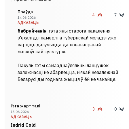
Праўда
4
7
14.06.2026
АДКАЗАЦЬ
бабруйчанін
, гэта яны старога пакалення
з'ехалі ды памерлі, а губернскай моладзі ужо
карціць далучыцца да нованасранай
маскоўскай культуркі.
Пакуль гэты самааднаўляльны ланцужок
залежнасці не абарвецца, ніякай незалежнай
Беларусі ды годнага жыцця ў ёй не чакайце.
Гэта жарт такі
3
0
15.06.2026
АДКАЗАЦЬ
Indrid Cold
,