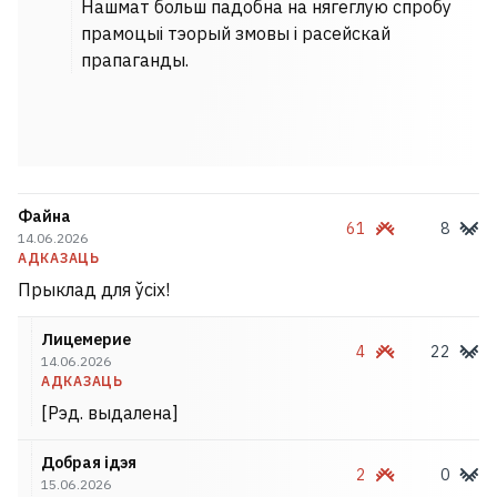
Нашмат больш падобна на нягеглую спробу
прамоцыі тэорый змовы і расейскай
прапаганды.
Файна
61
8
14.06.2026
АДКАЗАЦЬ
Прыклад для ўсіх!
Лицемерие
4
22
14.06.2026
АДКАЗАЦЬ
[Рэд. выдалена]
Добрая ідэя
2
0
15.06.2026