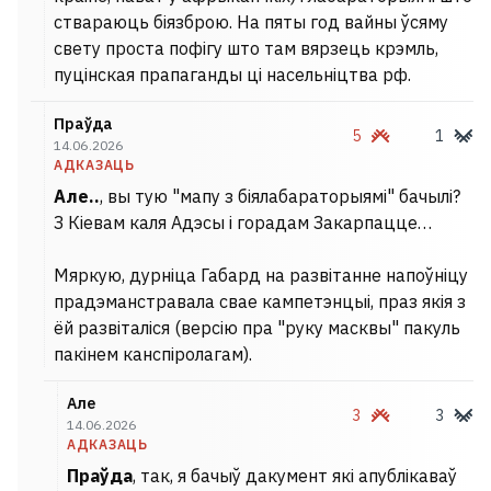
ствараюць біязброю. На пяты год вайны ўсяму
свету проста пофігу што там вярзець крэмль,
пуцінская прапаганды ці насельніцтва рф.
Праўда
5
1
14.06.2026
АДКАЗАЦЬ
Але..
, вы тую "мапу з біялабараторыямі" бачылі?
З Кіевам каля Адэсы і горадам Закарпацце…
Мяркую, дурніца Габард на развітанне напоўніцу
прадэманстравала свае кампетэнцыі, праз якія з
ёй развіталіся (версію пра "руку масквы" пакуль
пакінем канспіролагам).
Але
3
3
14.06.2026
АДКАЗАЦЬ
Праўда
, так, я бачыў дакумент які апублікаваў