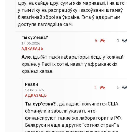
цру, на сайце цру, сумы якія марнавалі, і на што.
у тым ліку на распрацоўку і захоўванні штамаў
біялагічнай зброі ва ўкраіне. Гэта ў адкрытым
доступе паглядзіце самі.
Ты сур’ёзна?
5
1
14.06.2026
АДКАЗАЦЬ
Але
, іды%т такія лабараторыі ёсць у кожнай
краіне, у Расіі іх сотні, нават у афрыканскіх
краінах хапае.
Реали
1
5
14.06.2026
АДКАЗАЦЬ
Ты сур’ёзна?
, да ладно, получпется США
обманули и забыли указать что
финансируют такие же лабораторит в РФ,
Беларуси и еще в других "сотнях стран" в