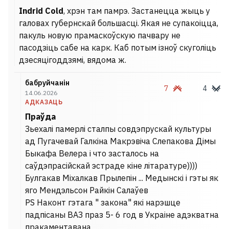
Indrid Cold
, хрэн там памрэ. Застанецца жыць у
галовах губернскай большасці. Якая не супакоіцца,
пакуль новую прамаскоўскую пачвару не
пасодзіць сабе на карк. Каб потым ізноў скуголіць
дзесяцігоддзямі, вядома ж.
бабруйчанін
7
4
14.06.2026
АДКАЗАЦЬ
Праўда
Зьехалі памерлі сталпы совдэпрускай культуры
ад Пугачевай Галкіна Макрэвіча Слепакова Дімы
Быкафа Велера і что засталось на
саўдэпрасійскай эстраде кіне літаратуре))))
Булгакав Міхалкав Прылепін ... Медынскі і гэты як
яго Мендэльсон Райкін Салаўев
PS Наконт гэтага " закона" які нарэшце
падпісаны ВАЗ праз 5- 6 год в Украіне адэкватна
пракаментавана