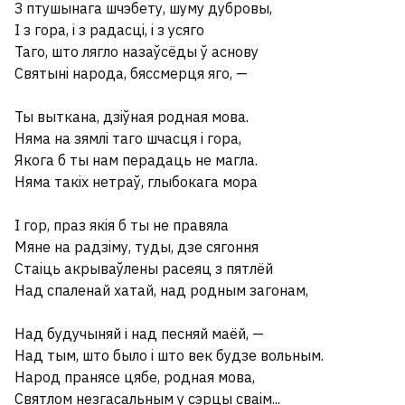
З птушынага шчэбету, шуму дубровы,
I з гора, i з радасцi, i з усяго
Таго, што лягло назаўсёды ў аснову
Святынi народа, бяссмерця яго, —
Ты выткана, дзiўная родная мова.
Няма на зямлi таго шчасця i гора,
Якога б ты нам перадаць не магла.
Няма такiх нетраў, глыбокага мора
I гор, праз якiя б ты не правяла
Мяне на радзiму, туды, дзе сягоння
Стаiць акрываўлены расеяц з пятлёй
Над спаленай хатай, над родным загонам,
Над будучыняй і над песняй маёй, —
Над тым, што было i што век будзе вольным.
Народ пранясе цябе, родная мова,
Святлом незгасальным у сэрцы сваiм...