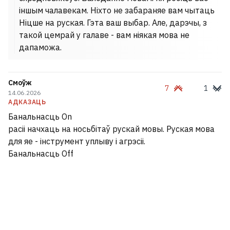
іншым чалавекам. Ніхто не забараняе вам чытаць
Ніцше на руская. Гэта ваш выбар. Але, дарэчы, з
такой цемрай у галаве - вам ніякая мова не
дапаможа.
Смоўж
7
1
14.06.2026
АДКАЗАЦЬ
Банальнасць On
расіі начхаць на носьбітаў рускай мовы. Руская мова
для яе - інструмент уплыву і агрэсіі.
Банальнасць Off