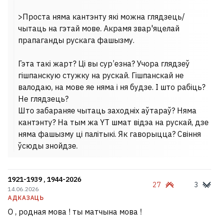
>Проста няма кантэнту які можна глядзець/
чытаць на гэтай мове. Акрамя звар'яцелай
прапаганды рускага фашызму.
Гэта такі жарт? Ці вы сур’езна? Учора глядзеў
гішпанскую стужку на рускай. Гішпанскай не
валодаю, на мове яе няма і ня будзе. І што рабіць?
Не глядзець?
Што забараняе чытаць заходніх аўтараў? Няма
кантэнту? На тым жа YT шмат відэа на рускай, дзе
няма фашызму ці палітыкі. Як гаворыцца? Свіння
ўсюды знойдзе.
1921-1939 , 1944-2026
27
3
14.06.2026
АДКАЗАЦЬ
О , родная мова ! ты матчына мова !