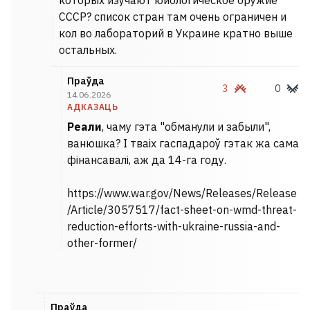
которых изучают юиологическое оружие
СССР? список стран там очень ограничен и
кол во лабораторий в Украине кратно выше
остальных.
Праўда
3
0
14.06.2026
АДКАЗАЦЬ
Реали
, чаму гэта "обманули и забыли",
ванюшка? І тваіх гаспадароў гэтак жа сама
фінансавалі, аж да 14-га году.
https://www.war.gov/News/Releases/Release
/Article/3057517/fact-sheet-on-wmd-threat-
reduction-efforts-with-ukraine-russia-and-
other-former/
Праўда