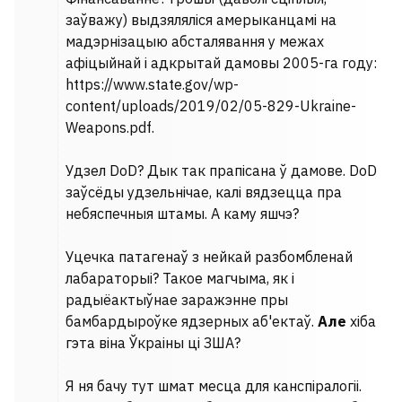
заўважу) выдзяляліся амерыканцамі на
мадэрнізацыю абсталявання у межах
афіцыйнай і адкрытай дамовы 2005-га году:
https://www.state.gov/wp-
content/uploads/2019/02/05-829-Ukraine-
Weapons.pdf.
Удзел DoD? Дык так прапісана ў дамове. DoD
заўсёды удзельнічае, калі вядзецца пра
небяспечныя штамы. А каму яшчэ?
Уцечка патагенаў з нейкай разбомбленай
лабараторыі? Такое магчыма, як і
радыёактыўнае заражэнне пры
бамбардыроўке ядзерных аб'ектаў.
Але
хіба
гэта віна Ўкраіны ці ЗША?
Я ня бачу тут шмат месца для канспіралогіі.