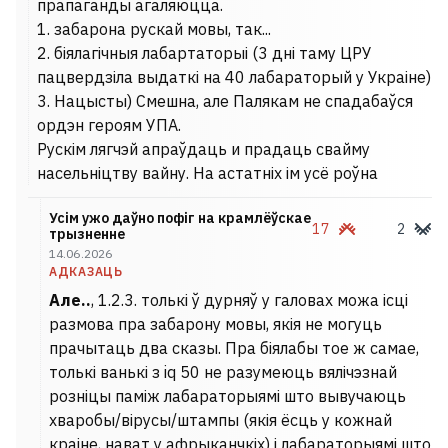
прапаганды агаляюцца.
1. забарона рускай мовы, так...
2. біялагічныя лабартаторыі (3 дні таму ЦРУ
пацвердзіла выдаткі на 40 лабараторый у Украіне)
3. Нацысты) Смешна, але Палякам не спадабаўся
ордэн героям УПА.
Рускім лягчэй апраўдаць и прадаць свайму
насельніцтву вайну. На астатніх ім усё роўна
Усім ужо даўно пофіг на крамлёўскае
17
2
трызненне
14.06.2026
АДКАЗАЦЬ
Але..
, 1.2.3. толькі ў дурняў у галовах можа ісці
размова пра забарону мовы, якія не могуць
прачытаць два сказы. Пра біялабы тое ж самае,
толькі ванькі з iq 50 не разумеюць вялічэзнай
розніцы паміж лабараторыямі што вывучаюць
хваробы/вірусы/штампы (якія ёсць у кожнай
краіне, нават у афрыканчкіх) і лабараторыямі што