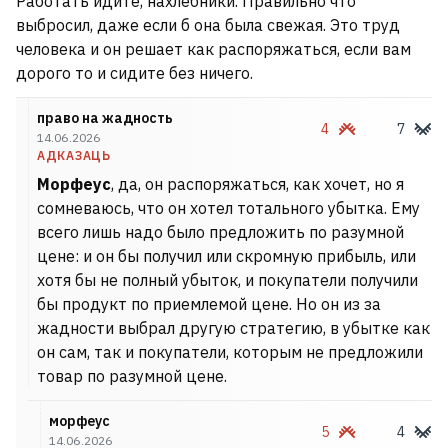
Работать идите, нахлебники. Правильно что
выбросил, даже если б она была свежая. Это труд
человека и он решает как распоряжаться, если вам
дорого то и сидите без ничего.
право на жадность
4
7
14.06.2026
АДКАЗАЦЬ
Морфеус
, да, он распоряжаться, как хочет, но я
сомневаюсь, что он хотел тотального убытка. Ему
всего лишь надо было предложить по разумной
цене: и он бы получил или скромную прибыль, или
хотя бы не полный убыток, и покупатели получили
бы продукт по приемлемой цене. Но он из за
жадности выбрал другую стратегию, в убытке как
он сам, так и покупатели, которым не предложили
товар по разумной цене.
морфеус
5
4
14.06.2026