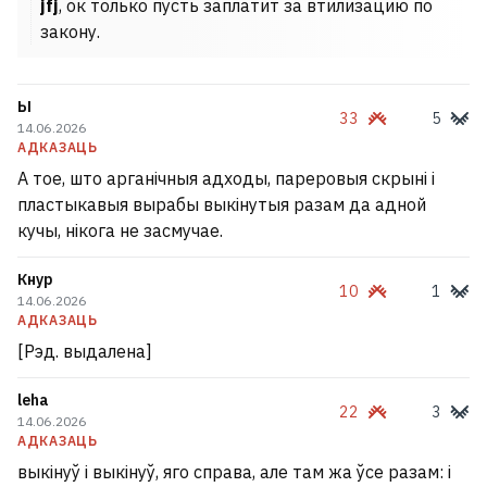
jfj
, ок только пусть заплатит за втилизацию по
закону.
Ы
33
5
14.06.2026
АДКАЗАЦЬ
А тое, што арганічныя адходы, пареровыя скрыні і
пластыкавыя вырабы выкінутыя разам да адной
кучы, нікога не засмучае.
Кнур
10
1
14.06.2026
АДКАЗАЦЬ
[Рэд. выдалена]
leha
22
3
14.06.2026
АДКАЗАЦЬ
выкінуў і выкінуў, яго справа, але там жа ўсе разам: і