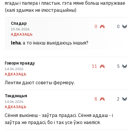
ягады і папера і пластык. гэта мяне больш напружвае
(калі здымак не ілюстрацыйны)
Спадар
0
0
15.06.2026
АДКАЗАЦЬ
leha
, а то інакш выкідаюць іншыя?
Говори правду
11
5
14.06.2026
АДКАЗАЦЬ
Лентяи дают советы фермеру.
Тэндэнцыя
8
2
14.06.2026
АДКАЗАЦЬ
Сёння выкінеш - заўтра прадасі. Сёння аддаш - і
заўтра не прадасі, бо і так усе ўжо наеліся.