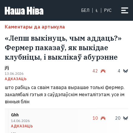
БЕЛ
Ł
РУС
Каментары да артыкула
«Лепш выкінуць, чым аддаць?»
Фермер паказаў, як выкідае
клубніцы, і выклікаў абурэнне
jfj
42
4
13.06.2026
АДКАЗАЦЬ
што рабіць са сваім тавара вырашае толькі фермер.
закалябалі гэтыя з саўдэпаўскім менталітэтам. усе ім
вінныя блін
Ghh
10
20
14.06.2026
АДКАЗАЦЬ