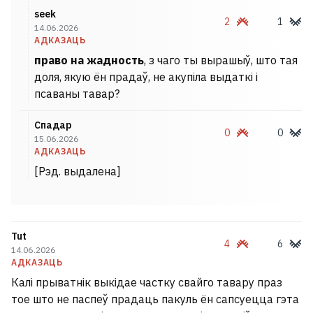
seek
2
1
14.06.2026
АДКАЗАЦЬ
право на жадность
, з чаго ты вырашыў, што тая
доля, якую ён прадаў, не акупіла выдаткі і
псаваны тавар?
Спадар
0
0
15.06.2026
АДКАЗАЦЬ
[Рэд. выдалена]
Tut
4
6
14.06.2026
АДКАЗАЦЬ
Калі прыватнік выкідае частку свайго тавару праз
тое што не паспеў прадаць пакуль ён сапсуецца гэта