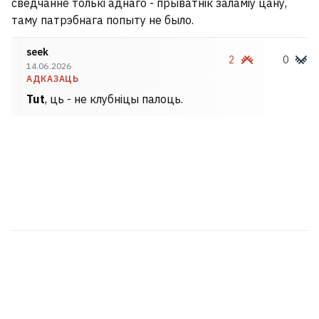
сведчанне толькі аднаго - прыватнік заламіў цану,
таму патрэбнага попыту не было.
seek
2
0
14.06.2026
АДКАЗАЦЬ
Tut
, ць - не клубніцы палоць.