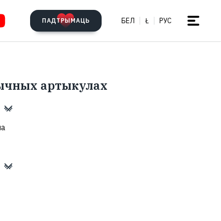
БЕЛ
Ł
РУС
ПАДТРЫМАЦЬ
тычных артыкулах
на