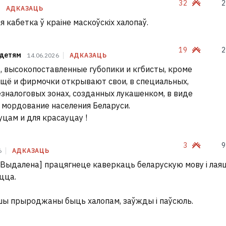
32
2
АДКАЗАЦЬ
 кабетка ў краіне маскоўскіх халопаў.
19
2
 детям
14.06.2026
АДКАЗАЦЬ
о
, высокопоставленные губопики и кгбисты, кроме
ещё и фирмочки открывают свои, в специальных,
езналоговых зонах, созданных лукашенком, в виде
 мордование населения Беларуси.
уцам и для красауцау !
3
9
6
АДКАЗАЦЬ
 Выдалена] працягнеце каверкаць беларускую мову і лая
ецца.
йшы прыроджаны быць халопам, заўжды і паўсюль.