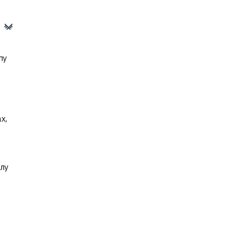
пу
х,
лу