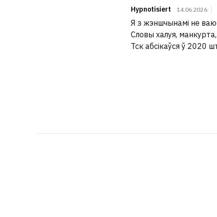
Hypnotisiert
14.06.2026
Я з жэншчынамі не ваю
Словы халуя, манкурта, 
Тск абсікаўся ў 2020 ш