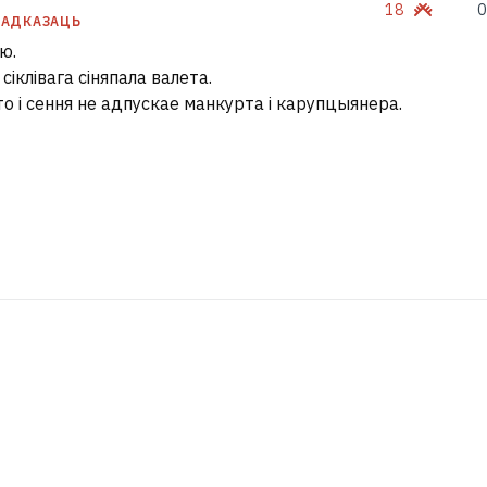
18
0
АДКАЗАЦЬ
ю.
сіклівага сіняпала валета.
то і сення не адпускае манкурта і карупцыянера.