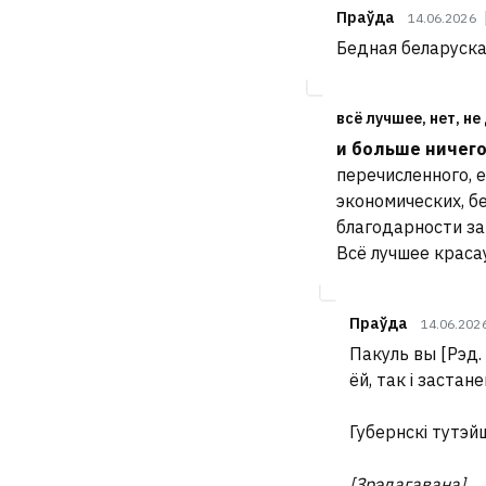
Праўда
14.06.2026
Бедная беларуская
всё лучшее, нет, не
и больше ничег
перечисленного, 
экономических, б
благодарности за
Всё лучшее краса
Праўда
14.06.202
Пакуль вы [Рэд.
ёй, так і застан
Губернскі тутэ
[Зрэдагавана]