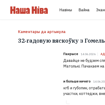
Навіны
Вайна
Экан
Каментары да артыкула
32‑гадовую вяскоўку з Гомел
Пакрысе
14.06.2026
АД
Давайце не будзем спя
Матолькі. Пачакаем на
и больше ничего
14.06.2
кгб и губопик, отраб
участки, коттеджи, вне