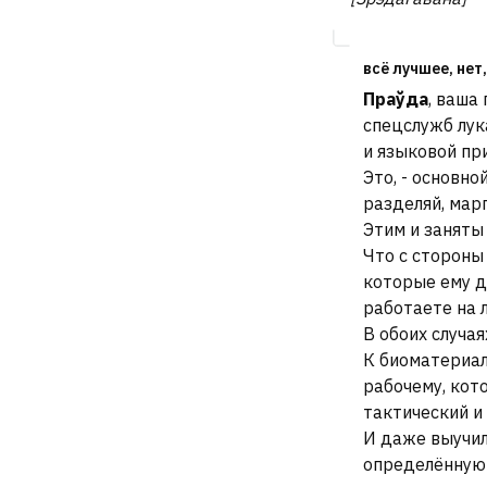
всё лучшее, нет
Праўда
, ваша
спецслужб лук
и языковой пр
Это, - основно
разделяй, марг
Этим и заняты 
Что с стороны 
которые ему д
работаете на 
В обоих случая
К биоматериал
рабочему, кот
тактический и 
И даже выучил
определённую