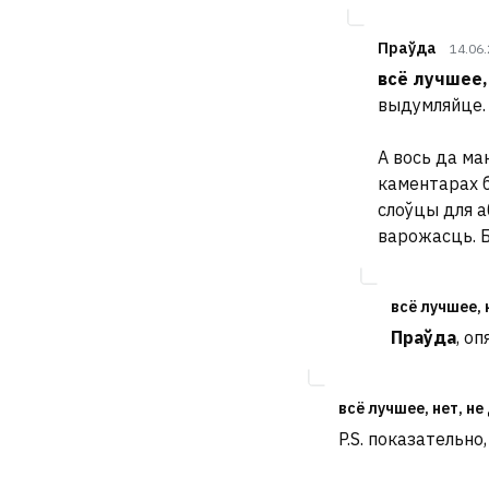
Праўда
14.06
всё лучшее,
выдумляйце.
А вось да ма
каментарах 
слоўцы для а
варожасць. Бо
всё лучшее, 
Праўда
, оп
всё лучшее, нет, не
P.S. показательно