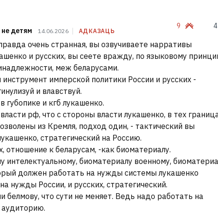
9
4
, не детям
14.06.2026
АДКАЗАЦЬ
 правда очень странная, вы озвучиваете нарративы
ашенко и русских, вы сеете вражду, по языковому принци
инадлежности, меж беларусами.
й инструмент имперской политики России и русских -
инулизуй и влавствуй.
в губопике и кгб лукашенко.
власти рф, что с стороны власти лукашенко, в тех граница
озволены из Кремля, подход один, - тактический вы
лукашенко, стратегический на Россию.
х, отношение к беларусам, -как биоматериалу.
у интелектуальному, биоматериалу военному, биоматериа
орый должен работать на нужды системы лукашенко
на нужды России, и русских, стратегический.
и белмову, что сути не меняет. Ведь надо работать на
 аудиторию.