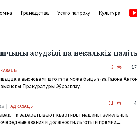
оміка
Грамадства
Усяго патроху
Культура
ьшчыны асудзілі па некалькіх палі
3
17
КАЗАЦЬ
шацца з высновамі, што гэта можа быць з-за Гаюна Анто
 высновы Пракуратуры Эўразвязу.
31
4
026
АДКАЗАЦЬ
атывают и зарабатывают квартиры, машины, земельные
очередные звания и должности, льготы и премии.....