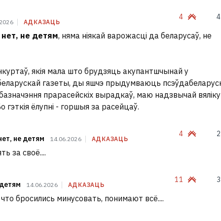
4
4
.2026
АДКАЗАЦЬ
 нет, не детям
, няма ніякай варожасці да беларусаў, не
нкуртаў, якія мала што брудзяць акупантшчынай у
беларускай газеты, ды яшчэ прыдумваюць псэўдабеларуск
базначэння прарасейскіх вырадкаў, маю надзвычай вялік
 гэткія ёлупні - горшыя за расейцаў.
4
2
нет, не детям
14.06.2026
АДКАЗАЦЬ
ять за своё....
11
3
 детям
14.06.2026
АДКАЗАЦЬ
, что бросились минусовать, понимают всё....