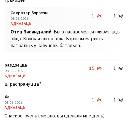
границей.
Сакратар Бэрэсэм
1
1
08.06.2026
АДКАЗАЦЬ
Отец Засандалий
, Вы б пасаромеліся плявузгаць,
ойцэ. Кожная выхаванка Бэрэсэм марыць
патрапіць у кавуновы батальён.
раздзецца
15
1
08.06.2026
АДКАЗАЦЬ
ці распрануцца?
Ха
1
1
08.06.2026
АДКАЗАЦЬ
Спасибо, очень смешно, вы сделали мне день)