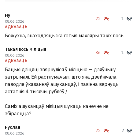
Ну
22
1
08.06.2026
АДКАЗАЦЬ
Божухна, знаходзяць жа гэтыя махляры такіх вось..
Такая вось міліцыя
36
1
08.06.2026
АДКАЗАЦЬ
Бацькі дзіцяці звярнуліся ў міліцыю — дзяўчыну
затрымалі. Ёй растлумачылі, што яна дзейнічала
паводле ўказанняў ашуканцаў, і павінна вярнуць
астатнія 4 тысячы рублёў./
Саміх ашуканцаў міліцыя шукаць канечне не
збіраецца?
Руслан
22
2
08.06.2026