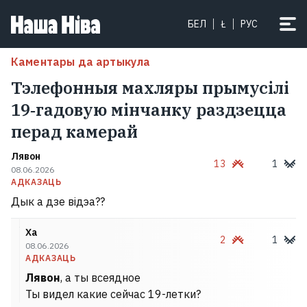
БЕЛ
Ł
РУС
Каментары да артыкула
Тэлефонныя махляры прымусілі
19‑гадовую мінчанку раздзецца
перад камерай
Лявон
13
1
08.06.2026
АДКАЗАЦЬ
Дык а дзе відэа??
Ха
2
1
08.06.2026
АДКАЗАЦЬ
Лявон
, а ты всеядное
Ты видел какие сейчас 19-летки?