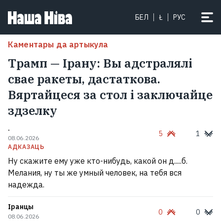
БЕЛ
Ł
РУС
Каментары да артыкула
Трамп — Ірану: Вы адстралялі
свае ракеты, дастаткова.
Вяртайцеся за стол і заключайце
здзелку
.
5
1
08.06.2026
АДКАЗАЦЬ
Ну скажите ему уже кто-нибудь, какой он д.....б.
Мелания, ну ты же умный человек, на тебя вся
надежда.
Іранцы
0
0
08.06.2026