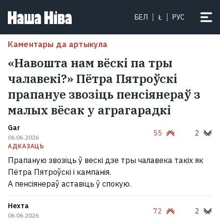
БЕЛ
Ł
РУС
Каментары да артыкула
«Навошта нам вёскі па тры
чалавекі?» Пётра Пятроўскі
прапануе звозіць пенсіянераў з
малых вёсак у аграгарадкі
Gar
55
2
06.06.2026
АДКАЗАЦЬ
Прапаную звозіць ў вескі дзе тры чалавека такіх як
Пётра Пятроўскі і кампанія.
А пенсіянераў аставіць ў спокую.
Нехта
72
2
06.06.2026