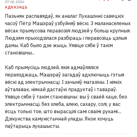
07.06.2026
АДКАЗАЦЬ
Пазьняк распавядаў, як аналаг Лукашэнкі савецкіх
часоў Пётр Машэраў узбуйняў вёскі. З маланаселеных
вёсак прымусова перавозілі людзей у больш крупныя.
Людзям прыходзілася разбіраць і перавозіць цэлыя
дамы. Каб было дзе жыць. Уявіце сябе ў такім
становішчы...
Каб прымусіць людзей, якія адмаўляліся
пераязджаць, Машэраў загадаў адключыць гэтыя
вёскі ад электрычнасці. І зачыніў магазіны. І ніякіх
аўталавак, ніякай дастаўкі прадуктаў і тавараў.
Уявіце сябе ў такім становішчы: вы ў сваёй хаце, без
электрычнасці, без хлеба, алею, сахару, солі, у вас
ёсць толькі тое, што вырасцілі самі сваімі рукамі....
Дзікунства камуністычнай улады. Якое хочуць
паўтарыць лукашысты.