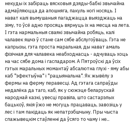
некуды іх забіраць вясковыя дзяды-бабкі звычайна
адмаўляюцца да апошняга, пакуль ногі носяць. І
нават калі вымушаныя пагаджацца выязджаць на
зіму, то ўсё адно просяць вярнуць іх на месца на лета.
І гэта нармальныя сваякі звычайна робяць, калі
чалавек яшчэ ў стане сам сябе абслугоўваць. Гэта не
капрызы, гэта проста маральная, ды нават амаль
фізічная для чалавека неабходнасць - адчуваць хоць
на час сябе дома і гаспадаром. А Пятроўскі да ўсіх
гэтых маральных момантаў абсалютна глухі - яму абы
каб "эфектыўна" і "рацыянальна". Як жывёлу з
фермы на ферму перавесці. Ад гэтага сапраўды
недалёка да таго, каб, як у сюжэце беларускай
народнай казкі, увесці правіла, што састарэлых
бацькоў, якія ўжо не могуць працаваць, завозіць у
лес і там пакідаць як непатрэбшчыну. Пры чыста
спажывецкім стаўленні да ўсяго то чаму і не...