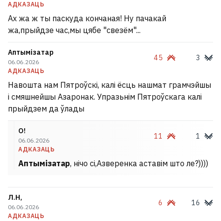
АДКАЗАЦЬ
Ах жа ж ты паскуда кончаная! Ну пачакай
жа,прыйдзе час,мы цябе "свезём"...
Аптымізатар
45
3
06.06.2026
АДКАЗАЦЬ
Навошта нам Пятроўскі, калі ёсць нашмат грамчэйшы
і смяшнейшы Азаронак. Упразьнім Пятроўскага калі
прыйдзем да ўлады
О!
11
1
06.06.2026
АДКАЗАЦЬ
Аптымізатар
, нічо сі,Азверенка аставім што ле?))))
Л.Н,
6
16
06.06.2026
АДКАЗАЦЬ