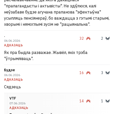
"прапагандысты і актывісты". Не здіўлюся, калі
неўзабаве будзе агучана прапанова "эфектыўна"
усыпляць пенсіянераў, бо важдацца з гэтымі старымі,
хворымі і нямоглымі зусім не "рацыянальна".
.
32
2
06.06.2026
АДКАЗАЦЬ
Як пра быдла разважае. Жывёл, якіх трэба
"ўтрымліваць".
Будзе
16
3
06.06.2026
АДКАЗАЦЬ
Сядзець
VTF
14
1
07.06.2026
АДКАЗАЦЬ