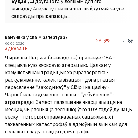
Будзе
, ...і доўга.Гэта ў лепшым для яго
выпадку.Але,як тут напісалі вышэй,хутчэй за ўсё
сапраўды прыкапаюць...
камуняка ў сваім рэпертуары
28
2
06.06.2026
АДКАЗАЦЬ
Чырвоны Пецька (з анекдота) прапануе СВА -
спецыяльную вясковую аперацыю. Цалкам у
камуністычнай традыцыі: харчразвёрстка -
раскулачванне, калектывізацыя - дэпартацыя -
перасяленне "заходнікаў" у Сібір і на цаліну -
Чарнобыль і адсяленне з зоны - "узбуйненне" -
аграгарадкі. Замест паляпшэння якасці жыцця на
месцах, чырвоныя (з зеленню) ўжо 109 гадоў душаць
вёску - гісторыя справакаваных сацыяльных і
тэхнагенных катастрофаў з вдмоўным вынікам для
сельскага ладу жыцця і дэмаграфіі.