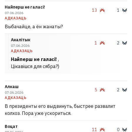
Найперш не галасі!
13
1
07.06.2026
АДКАЗАЦЬ
Выбачайце, а ён жанаты?
Аналiтык
1
2
07.06.2026
АДКАЗАЦЬ
Найперш не галасі!
,
Цiкавiшся для сябра?)
Алкаш
5
2
07.06.2026
АДКАЗАЦЬ
В президенты его выдвинуть, быстрее развалит
колхоз. Пора уже ускориться.
Воцат
11
0