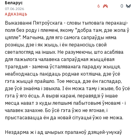
Беларус
6
0
07.06.2026
АДКАЗАЦЬ
Выказванні Пятроўскага - словы тыповага перакаці-
поля без роду і племені, якому "добра там, дзе жопа ў
цяпле". Магчыма, для яго самога сапраўды няма
розніцы, дзе і як жыць, і ён пераносіць свой
светапогляд на іншых. Не разумеючы, што асабліва
для пажылога чалавека сапраўдная жыццёвая
трагедыя - замена ўсталяванага парадку жыцця,
неабходнасць пакідаць роднае котлішча, дзе ўсё
гэта жыццё прайшло. Тое месца, дзе ён гаспадар,
дзе ўсё знаёма і звыкла. І ён можа таму і жыве, бо ўсё
гэта ў яго ёсць. А вырві карані, перавядзі ў іншае
месца нават з куды лепшымі пабытовымі ўмовамі - і
чалавек зачахне. Бо ўсё гэта ўжо не ягонае, і
прыстасавацца ён да новай сітуацыі ўжо не можа.
Нездарма ж і ад шчырых прапаноў дзяцей-унукаў