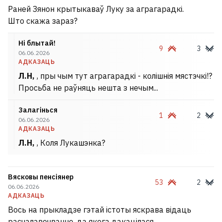
Раней Зянон крытыкаваў Луку за аграгарадкі.
Што скажа зараз?
Ні блытай!
9
3
06.06.2026
АДКАЗАЦЬ
Л.Н,
, пры чым тут аграгарадкі - колішнія мястэчкі!?
Просьба не раўняць нешта з нечым...
Залагінься
1
2
06.06.2026
АДКАЗАЦЬ
Л.Н,
, Коля Лукашэнка?
Вясковы пенсіянер
53
2
06.06.2026
АДКАЗАЦЬ
Вось на прыкладзе гэтай істоты яскрава відаць
расчалавечванне, да якога дакацілася