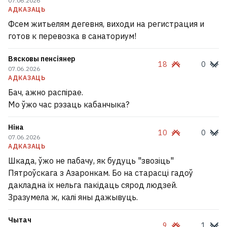
07.06.2026
АДКАЗАЦЬ
Фсем житьелям дегевня, виходи на регистрация и
готов к перевозка в санаториум!
Вясковы пенсіянер
18
0
07.06.2026
АДКАЗАЦЬ
Бач, ажно распірае.
Мо ўжо час рэзаць кабанчыка?
Ніна
10
0
07.06.2026
АДКАЗАЦЬ
Шкада, ўжо не пабачу, як будуць "звозіць"
Пятроўскага з Азаронкам. Бо на старасці гадоў
дакладна іх нельга пакідаць сярод людзей.
Зразумела ж, калі яны дажывуць.
Чытач
9
1