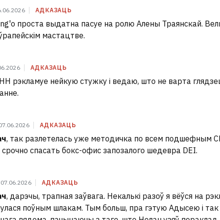
6.06.2026
АДКАЗАЦЬ
ong'o проста выдатна пасуе на ролю Алены Траянскай. Вел
ўрапейскім мастацтве.
06.2026
АДКАЗАЦЬ
 НН рэкламуе нейкую стужку і ведаю, што не варта глядзе
анне.
07.06.2026
АДКАЗАЦЬ
ач
, так разлетелась уже методичка по всем подшефным С
 срочно спасать бокс-офис запозалого шедевра DEI.
07.06.2026
АДКАЗАЦЬ
ач
, дарэчы, трапная заўвага. Некалькі разоў я вёўся на рэк
улася поўным шлакам. Тым больш, пра гэтую Адысею і та
нага вядома, пачынаючы з таго, што Нолан узяў пераклад 