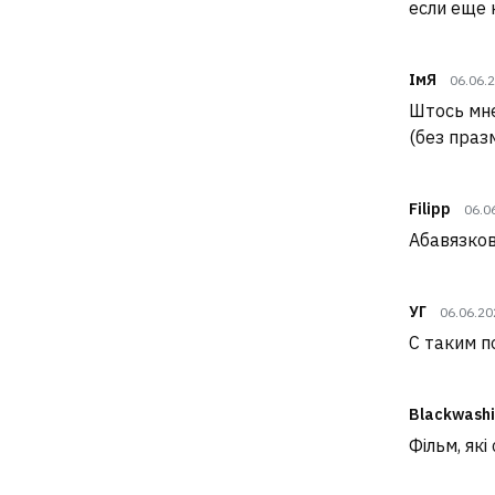
если еще 
ІмЯ
06.06.
Штось мне
(без праз
Filipp
06.0
Абавязкова
УГ
06.06.2
С таким п
Blackwashi
Фільм, як