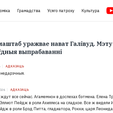
оміка
Грамадства
Усяго патроху
Культура
маштаб уражвае нават Галівуд. Мэту
ўдныя выпрабаванні
6
АДКАЗАЦЬ
недарэчныя.
2026
АДКАЗАЦЬ
 ждут все сейчас. Агамемнон в доспехах бэтмена. Елена Т
Эллиот Пейдж в роли Ахиллеса на сладкое. Все ж видели 
йдж в роли Брэд Питта, гладиатора, Рокки, царя Леонида