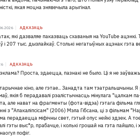
ністкі, якая моцна знявечыла арыгінал.
06.2026
АДКАЗАЦЬ
так, які дазваляе паказваць схаваныя на YouTube ацэнкі. 
аў і 207 тыс. дызлайкаў. Столькі негатыўных ацэнак гэта в
26
АДКАЗАЦЬ
эклама? Проста, здаецца, пазнакі не было. Ці я не заўважы
тарычнае кіно, але гэтае... Занадта там тэатральшчыны. Я
маў, якія б перадавалі рэалістычнасць мінулага "цалкам п
шта, але нават на фрагменты (фота-відэа) гэтага фільма г
ні з "Апакаліпсісам" (2006) Мэла Гібсана, ці з фільмам "На
ма перадаецца міфічны свет, гэтый опус нейкі здзек. А то
і гэты выс*р, прабачце, і колькі грошай на гэта пайшло, і 
наогул пофіг.