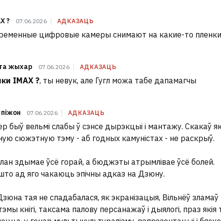
X ?
07.06.2026
АДКАЗАЦЬ
временные цифровые камеры снимают на какие-то пленки
та жыхар
07.06.2026
АДКАЗАЦЬ
ки IMAX ?
, ты невук, але Гугл можа табе дапамагчы
 піжон
07.06.2026
АДКАЗАЦЬ
р быў вельмі слабы ў сэнсе дырэкцыі і мантажу. Скакаў як 
ную сюжэтную тэму - аб годных камуністах - не раскрыў.
лан здымае ўсё горай, а бюджэты атрымлівае ўсё болей.
што ад яго чакаюць эпічны адказ на Дзюну.
Дзюна тая не спадабалася, як экранізацыя, Вільнёў зламаў 
эмы кнігі, таксама палову персанажаў і дыялогі, праз якія