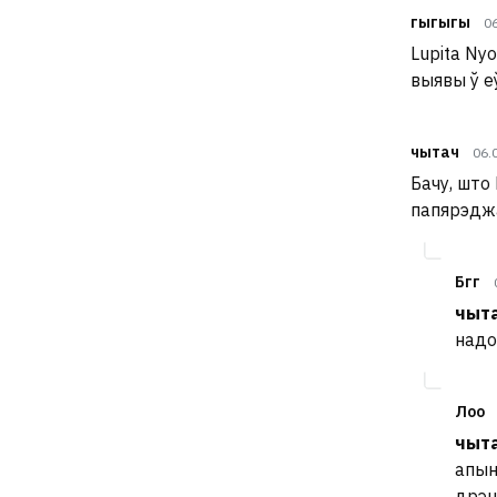
гыгыгы
0
Lupita Ny
выявы ў е
чытач
06.
Бачу, што
папярэдж
Бгг
чыт
надо
Лоо
чыт
апын
дрэн