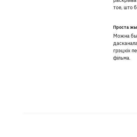
раскрываю
тое, што б
Проста жы
Можна был
дасканала
грэцкіх п
фільма.