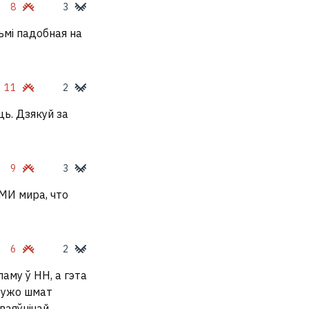
8
3
ьмі падобная на
11
2
ць. Дзякуй за
9
3
МИ мира, что
6
2
ламу ў НН, а гэта
к ужо шмат
ваяўнічай