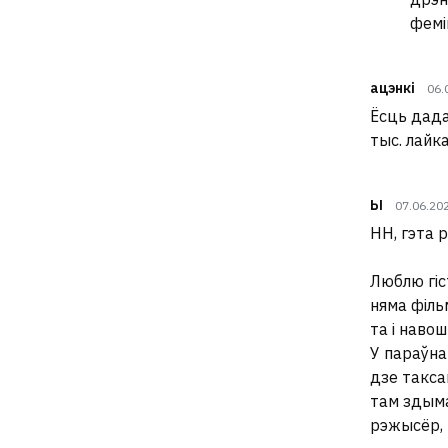
фемі
ацэнкі
06.
Ёсць дада
тыс. лайк
Ы
07.06.20
НН, гэта р
Люблю гіс
няма філь
та і наво
У параўнан
дзе такса
там здымал
рэжысёр, 