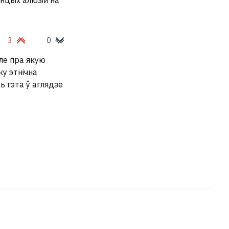
онцых алюзій на
3
0
ле пра якую
у этнічна
 гэта ў аглядзе