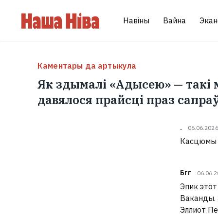
Навіны
Вайна
Экан
Каментары да артыкула
Як здымалі «Адысею» — такі 
давялося прайсці праз сапра
.
06.06.202
Касцюмы 
Бгг
06.06.
Эпик этот
Ваканды. 
Эллиот Пе