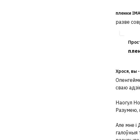
пленки IMA
разве со
Прос
плен
Хрося, вы -
Опенгейме
сваю адзі
Наогул Но
Разумею, 
Але мне і 
галоўныя т