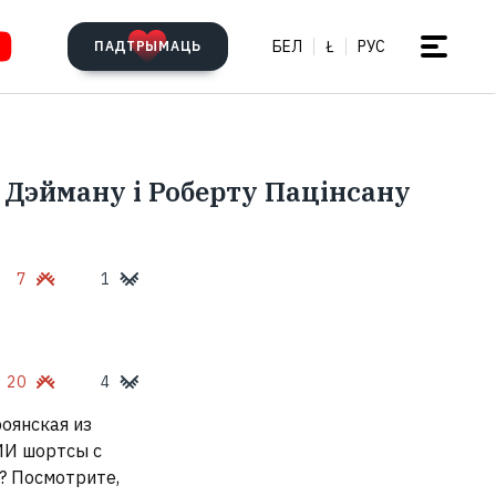
БЕЛ
Ł
РУС
ПАДТРЫМАЦЬ
 Дэйману і Роберту Пацінсану
7
1
20
4
роянская из
ИИ шортсы с
? Посмотрите,