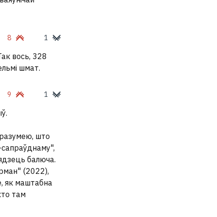
8
1
Так вось, 328
ельмі шмат.
9
1
ў.
 разумею, што
а-сапраўднаму",
лядзець балюча.
рман" (2022),
е, як маштабна
хто там