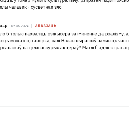
цца, у гонар мультыкультуралізму, рэпрэзентацыі і бяск
елы чалавек - сусветнае зло.
хар
07.06.2026
АДКАЗАЦЬ
о б толькі пахваліць рэжысёра за імкненне да рэалізму, а
сць можа ісці гаворка, калі Нолан вырашыў замяніць частк
ерсанажаў на цёмнаскурых акцёраў? Маглі б адлюстраваць