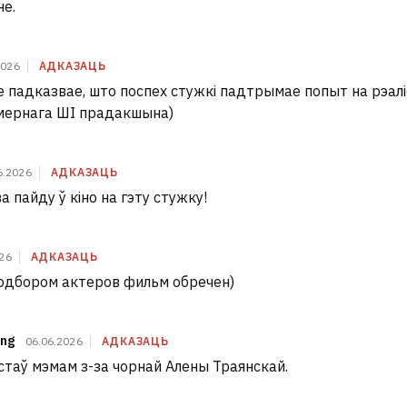
не.
2026
АДКАЗАЦЬ
 падказвае, што поспех стужкі падтрымае попыт на рэалі
мернага ШІ прадакшына)
6.2026
АДКАЗАЦЬ
 пайду ў кіно на гэту стужку!
026
АДКАЗАЦЬ
одбором актеров фильм обречен)
ng
06.06.2026
АДКАЗАЦЬ
і стаў мэмам з-за чорнай Алены Траянскай.