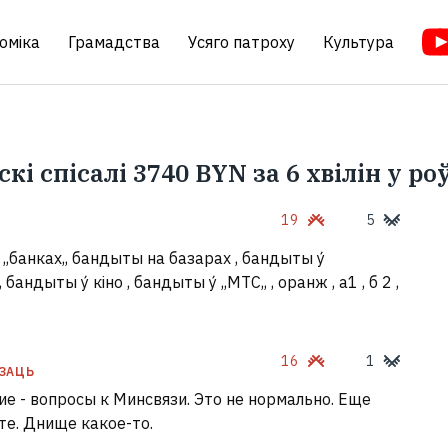
оміка
Грамадства
Усяго патроху
Культура
кі спісалі 3740 BYN за 6 хвілін у ро
19
5
 ,,банках,, бандыты на базарах , бандыты у́
, бандыты у́ кіно , бандыты у́ ,,МТС,, , оранж , а1 , б 2 ,
16
1
ЗАЦЬ
е - вопросы к Минсвязи. Это не нормально. Еще
е. Днище какое-то.