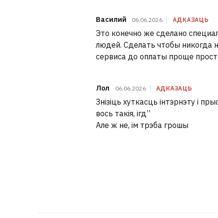
Василий
06.06.2026
АДКАЗАЦЬ
Это конечно же сделано специа
людей. Сделать чтобы никогда н
сервиса до оплаты проще просто
Лол
06.06.2026
АДКАЗАЦЬ
Знізіць хуткасць інтэрнэту і пр
вось такія, ігд”
Але ж не, ім трэба грошы