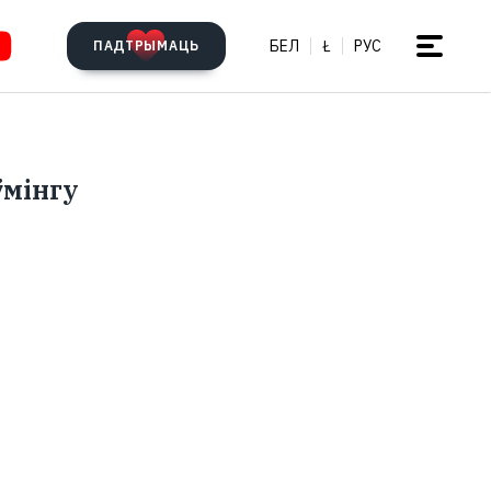
БЕЛ
Ł
РУС
ПАДТРЫМАЦЬ
ўмінгу