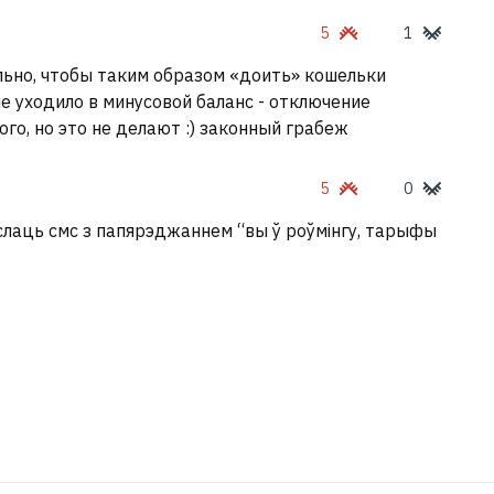
5
1
льно, чтобы таким образом «доить» кошельки
е уходило в минусовой баланс - отключение
го, но это не делают :) законный грабеж
5
0
ыслаць смс з папярэджаннем “вы ў роўмінгу, тарыфы