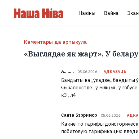
Навіны
Вайна
Экан
Каментары да артыкула
«Выглядае як жарт». У беларус
А........
05.06.2026
АДКАЗАЦЬ
Бандыты ва ,,у́ладзе,, бандыты у́
чынавенстве , у́ міліцыі , у́ гэбусе 
к3 , л4
Санта Бэрримор
05.06.2026
АДКА
Какие-то тарифы доисторически
побитовую тарификацию введит