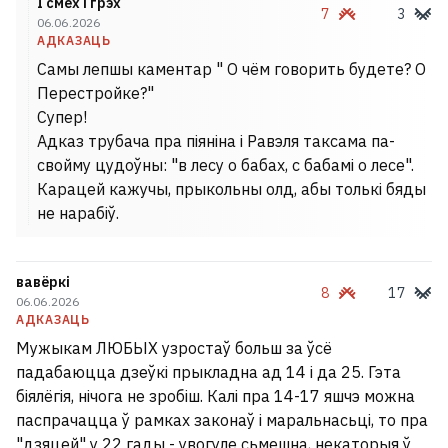
І смех і грэх
7
3
06.06.2026
АДКАЗАЦЬ
Самы лепшы каментар " О чём говорить будете? О
Перестройке?"
Супер!
Адказ трубача пра піяніна і Равэля таксама па-
свойму цудоўны: "в лесу о бабах, с бабамі о лесе".
Карацей кажучы, прыкольны олд, абы толькі бяды
не нарабіў.
вавёркі
8
17
06.06.2026
АДКАЗАЦЬ
Мужыкам ЛЮБЫХ узростаў больш за ўсё
падабаюцца дзеўкі прыкладна ад 14 і да 25. Гэта
біялёгія, нічога не зробіш. Калі пра 14-17 яшчэ можна
паспрачацца ў рамках законаў і маральнасьці, то пра
"дзяцей" у 22 гады - увогуле сьмешна, некаторыя ў