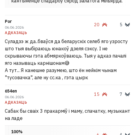
кантыненце спадароў сярод залатога мільярда.
Рог
20
5
06.06.2026
АДКАЗАЦЬ
Суладзэ ж да..бваўся да беларускіх селеб яго узросту
што тыя выбіраюць юнакоў дзеля сэксу. І не
скрываючы гэта абмяркоўваюць. Тыя у адказ пачалі
яго называць карнішонам😅
А тут... Я канешне разумею, што ён нейкім чынам
"тусовачка", але ну сс.ка , гэта цырк
654еп
15
7
06.06.2026
АДКАЗАЦЬ
Сабак бы сваіх 3 пракарміў і маму, спачатку, музыкант
на ладе
100%