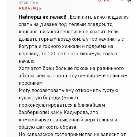
0
4
07.06.2026
АДКАЗАЦЬ
Найперш не галасі!
, Если пить вино подделку,
спать на диване под теплым пледом, то,
конечно, никакой генетики не хватит. Если
дышать горным воздухом, а утро начинать с
йогурта и горного хинкали и подъёма на
вершину, то 120 лет - это минимум, только
начало.
Хотя этот боец больше похож на равнинного
абхаза, чем на горца с сухим лицом и орлиным
профилем.
Могу посоветовать ему откормить густую
пушистую бороду (может
проконсультироваться в ближайшем
барбершопе) как у Кадырова, это
компенсирует завышенный верх головы и
общую шаткость образа.
Но кавказское гостеприимство не зависит от