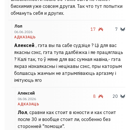
биохимия уже совсем другая. Так что тут попытки
обмануть себя и других.
Лол
17
7
06.06.2026
АДКАЗАЦЬ
Алексей
, гэта вы па сабе судзіце ? Ці для вас
якасны сэкс, гэта тупа далбёжка і яе працяглаць
? Калі так, то ў мяне для вас сумная навіна,- гэта
якраз нізкаякасны і нецікавы сэкс, пры каторым
болшасць жанчын не атрымліваюць аргазму і
імітуюць яго
Алексей
8
20
06.06.2026
АДКАЗАЦЬ
Лол
, сравни как стоит в юности и как стоит
после 30 и вообще стоит ли, особенно без
сторонней "помощи".