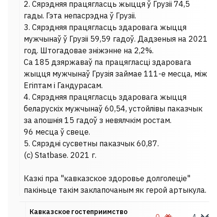
2. Сярэдняя працягласць жыцця ў Грузіі 74,5
гады. Гэта непасрэдна ў Грузіі.
3. Сярэдняя працягласць здаровага жыцця
мужчынаў ў Грузіі 59,59 гадоў. Дадзеныя на 2021
год. Штогадовае зніжэнне на 2,2%.
Са 185 дзяржаваў па працягласці здаровага
жыцця мужчынаў Грузія займае 111-е месца, між
Егіптам і Гандурасам.
4. Сярэдняя працягласць здаровага жыцця
беларускіх мужчынаў 60,54, устойлівы паказчык
за апошнія 15 гадоў з невялчкім ростам.
96 месца ў свеце.
5. Сярэдні сусветны паказчык 60,87.
(с) Statbase. 2021 г.
Казкі пра "кавказское здоровье долголеціе"
пакіньце такім заклапочаным як герой артыкула.
Кавказское гостеприимство