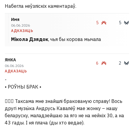
Набегла неўзліскіх каментараў.
Имя
5
5
06.06.2026
АДКАЗАЦЬ
Мікола Дзядок
, чья бы корова мычала
ЯНКА
6
2
06.06.2026
АДКАЗАЦЬ
-
• РОЎНЫ БРАК •
👩‍❤️‍👨 Таксама мне знайшлі бракованую справу! Вось
другі музы́ка Андрусь Кавалёў мае жонку – нашу
беларуску, маладзейшаю за яго не на нейкіх 30, а на
43 гады. І ня плача (ды хто ведае).