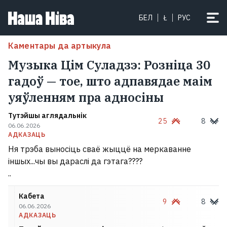
БЕЛ
Ł
РУС
Каментары да артыкула
Музыка Цім Суладзэ: Розніца 30
гадоў — тое, што адпавядае маім
уяўленням пра адносіны
Тутэйшы аглядальнік
25
8
06.06.2026
АДКАЗАЦЬ
Ня трэба выносіць сваё жыццё на меркаванне
іншых...чы вы дараслі да гэтага????
..
Кабета
9
8
06.06.2026
АДКАЗАЦЬ