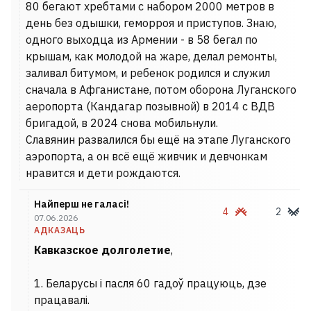
80 бегают хребтами с набором 2000 метров в
день без одышки, геморроя и приступов. Знаю,
одного выходца из Армении - в 58 бегал по
крышам, как молодой на жаре, делал ремонты,
заливал битумом, и ребенок родился и служил
сначала в Афганистане, потом оборона Луганского
аеропорта (Кандагар позывной) в 2014 с ВДВ
бригадой, в 2024 снова мобильнули.
Славянин развалился бы ещё на этапе Луганского
аэропорта, а он всё ещё живчик и девчонкам
нравится и дети рождаются.
Найперш не галасі!
4
2
07.06.2026
АДКАЗАЦЬ
Кавказское долголетие
,
1. Беларусы і пасля 60 гадоў працуюць, дзе
працавалі.