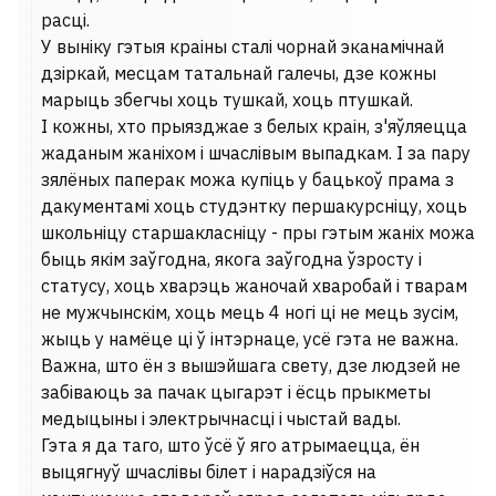
расці.
У выніку гэтыя краіны сталі чорнай эканамічнай
дзіркай, месцам татальнай галечы, дзе кожны
марыць збегчы хоць тушкай, хоць птушкай.
І кожны, хто прыязджае з белых краін, з'яўляецца
жаданым жаніхом і шчаслівым выпадкам. І за пару
зялёных паперак можа купіць у бацькоў прама з
дакументамі хоць студэнтку першакурсніцу, хоць
школьніцу старшакласніцу - пры гэтым жаніх можа
быць якім заўгодна, якога заўгодна ўзросту і
статусу, хоць хварэць жаночай хваробай і тварам
не мужчынскім, хоць мець 4 ногі ці не мець зусім,
жыць у намёце ці ў інтэрнаце, усё гэта не важна.
Важна, што ён з вышэйшага свету, дзе людзей не
забіваюць за пачак цыгарэт і ёсць прыкметы
медыцыны і электрычнасці і чыстай вады.
Гэта я да таго, што ўсё ў яго атрымаецца, ён
выцягнуў шчаслівы білет і нарадзіўся на