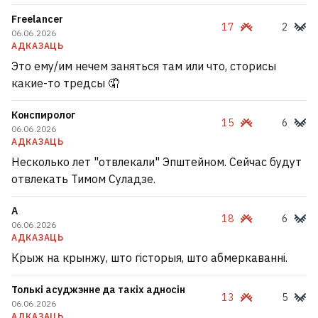
Freelancer
17
2
06.06.2026
АДКАЗАЦЬ
Это ему/им нечем заняться там или что, сторисы
какие-то тредсы 🤦
Конспиролог
15
6
06.06.2026
АДКАЗАЦЬ
Несколько лет "отвлекали" Эпштейном. Сейчас будут
отвлекать Тимом Суладзе.
А
18
6
06.06.2026
АДКАЗАЦЬ
Крыж на крынжу, што гісторыя, што абмеркаванні.
Толькі асуджэнне да такіх адносін
13
5
06.06.2026
АДКАЗАЦЬ