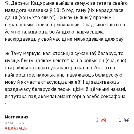
👰 Дарэчы, Кацярына выйшла замуж за гэтага свайго
маладога чалавека ў 18; 5 год таму ў іх нарадзілася
дзіця (хоць хто яшчэ?), і жывуць яны ў прамым і
пераносным сэньсе прыпяваючы. Спадзяюся, што ва
ўсім не галадаюць, бо Андрэю пашчасьціла
наскірдаваць у свой час ці не мільярдзішча даляраў.
🎺 Таму мяркую, калі хтосьці з сужэнцаў беларус, то
мусіць быць цалкам неістотна, на колькі ён (яна, яно)
старэйшы за сваю сужанаю-ражанаю. А істотна
найперш тое, наколькі яны паважаюць беларускую
мову й як часта стасуюцца на ей! І ці зацягваюць
зрэдзьчасу беларускія песьні ціхімі й цёмнымі начамі,
як тутака пад акампанэмэнт горна альбо сексафона...
-
Мотивация
3
1
07.06.2026
АДКАЗАЦЬ