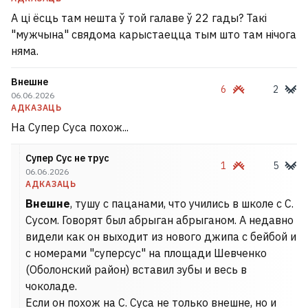
А ці ёсць там нешта ў той галаве ў 22 гады? Такі
"мужчына" свядома карыстаецца тым што там нічога
няма.
Внешне
6
2
06.06.2026
АДКАЗАЦЬ
На Супер Суса похож...
Супер Сус не трус
1
5
06.06.2026
АДКАЗАЦЬ
Внешне
, тушу с пацанами, что учились в школе с С.
Сусом. Говорят был абрыган абрыганом. А недавно
видели как он выходит из нового джипа с бейбой и
с номерами "суперсус" на площади Шевченко
(Оболонский район) вставил зубы и весь в
чоколаде.
Если он похож на С. Суса не только внешне, но и