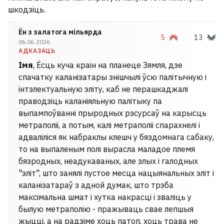
шкодзіць.
Ён з залатога мільярда
5
13
06.06.2026
АДКАЗАЦЬ
Імя
, Ёсць куча краін на планеце Зямля, дзе
спачатку каланізатары знішчылі ўсю палітычную і
інтэлектуальную эліту, каб не перашкаджалі
праводзіць каланіяльную палітыку па
выпампоўванні прыродных рэсурсаў на карысць
метраполіі, а потым, калі метраполіі спарахнелі і
адваліліся як набраклы клешч у бяздомнага сабаку,
то на выпаленым полі вырасла маладое племя
бязродных, неадукаваных, але злых і галодных
"эліт", што занялі пустое месца нацыянальных эліт і
каланізатараў з адной думак, што трэба
максімальна шмат і хутка накрасці і зваліць у
былую метраполію - пражываць свае лепшыя
жыцці, а на радзіме хоць патоп, хоць трава не