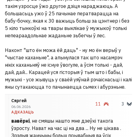
такім узросце ўжо другое дзіця нараджаюць. А
большасьць ужо ў 25 пачынае ператварацца на
бабу-бочку, якая к 30 важыць больш за цэнтнер і без
5 кіло тынкоўкі на твары выклікае ў мужыкоў толькі
непеараадольнае жаданьне зьбегчы ў лес.
Наконт "што ён можа ёй даць" - ну мо ён верыў у
"чыстае каханьне", а апынулася так што насамрэч
нікіх каханьняў не існуе ўвогуле, а ўсім толькі - дай,
дай, дай... Карацей уся гісторыя ў тым што і бабы, і
мужыкі - усе жывуць у сваёй уяўнай рэчаіснасьці і калі
яны сутакаюцца то пачынаецца сьмех і абурэньне.
Сяргей
11
3
06.06.2026
АДКАЗАЦЬ
вавёркі
, не смяшы нашто мне дзеўкі такога
ўзросту. Нават на час ці на два ... Ну не цікава .
Зрэлыя жанчыны больш прывабныя ва ўсіх