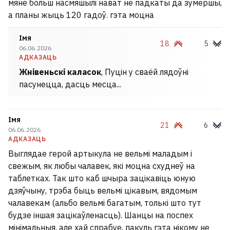
мяне больш насмяшылі нават не падкаты да зумершы,
а планы жыць 120 гадоў. гэта моцна
Імя
18
5
06.06.2026
АДКАЗАЦЬ
Жнівеньскі каласок
, Пуцін у сваёй лядоўні
пасунецца, дасць месца...
Імя
21
6
06.06.2026
АДКАЗАЦЬ
Выглядае герой артыкула не вельмі маладым і
свежым, як любы чалавек, які моцна схуднеў на
таблетках. Так што каб шчыра зацікавіць юную
дзяўчыну, трэба быць вельмі цікавым, вядомым
чалавекам (альбо вельмі багатым, толькі што тут
будзе іншая зацікаўленасць). Шанцы на поспех
мінімальныя, але хай спрабуе, пакуль гэта нікому не