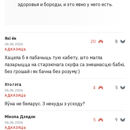
здоровья и бороды, и это явно у него есть.
Які ён
20
8
06.06.2026
АДКАЗАЦЬ
Хацела б я пабачыць тую кабету, што магла
пазарыцца на старэючага скуфа са знешнасцю бабкі,
без грошай і як бачна без розуму:)
Хто гэта
4
5
06.06.2026
АДКАЗАЦЬ
Яўна не беларус. З некуды з усходу?
Мікола Дзядок
5
9
06.06.2026
АДКАЗАЦЬ