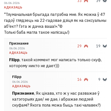
33
39
06.06.2026
АДКАЗАЦЬ
"Тлумачальная брыгада патрэбна мне. Як можна ў 47
гадоў глядзець на 22‑гадовае дзіця як на сэксуальны
аб'ект? Гэта ж дачка ваша!»."©
Толькі баба магла такое напісаць!)
Признание
29
19
06.06.2026
АДКАЗАЦЬ
Filipp
, такой коммент мог написать только скуф,
которому никто не дает)))
Filipp
16
9
06.06.2026
АДКАЗАЦЬ
Признание
, Як цікава, хто ж у нас разважае ў
катэгорыях дае/ не дае, і абражае людзей
скуфамі? Якога пола можа быць такі чалавек?)