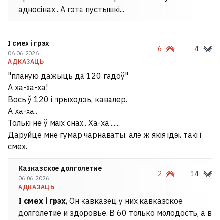
адносінах . А гэта пустышкі...
І смех і грэх
6
4
06.06.2026
АДКАЗАЦЬ
"планую дажыць да 120 гадоў"
А ха-ха-ха!
Вось ў 120 і прыходзь, кавалер.
А ха-ха..
Толькі не ў маіх снах.. Ха-ха!......
Даруйце мне гумар чарнаваты, але ж якія ідэі, такі і
смех.
Кавказское долголетие
2
14
06.06.2026
АДКАЗАЦЬ
І смех і грэх
, Он кавказец у них кавказское
долголетие и здоровье. В 60 только молодость, а в