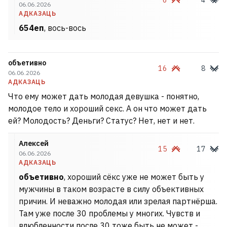
6
4
06.06.2026
АДКАЗАЦЬ
654еп
, вось-вось
объетивно
16
8
06.06.2026
АДКАЗАЦЬ
Что ему может дать молодая девушка - понятно,
молодое тело и хороший секс. А он что может дать
ей? Молодость? Деньги? Статус? Нет, нет и нет.
Алексей
15
17
06.06.2026
АДКАЗАЦЬ
объетивно
, хороший сёкс уже не может быть у
мужчины в таком возрасте в силу объективных
причин. И неважно молодая или зрелая партнёрша.
Там уже после 30 проблемы у многих. Чувств и
влюбленности после 30 тоже быть не может -