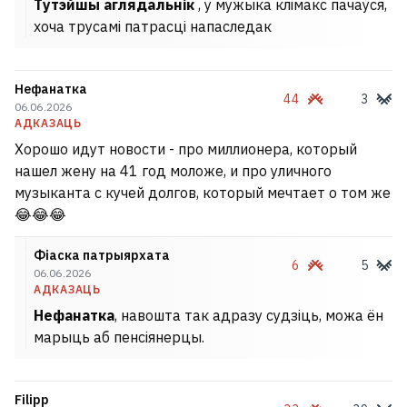
Тутэйшы аглядальнік
, у мужыка клімакс пачаўся,
хоча трусамі патрасці напаследак
Нефанатка
44
3
06.06.2026
АДКАЗАЦЬ
Хорошо идут новости - про миллионера, который
нашел жену на 41 год моложе, и про уличного
музыканта с кучей долгов, который мечтает о том же
😂😂😂
Фіаска патрыярхата
6
5
06.06.2026
АДКАЗАЦЬ
Нефанатка
, навошта так адразу судзіць, можа ён
марыць аб пенсіянерцы.
Filipp