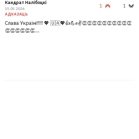
Кандрат Налібоцкі
1
1
15.05.2026
АДКАЗАЦЬ
Слава Україні!!!!! 💖 🇺🇦💖👍💪✊✌️👏👏👏👏👏👏👏👏👏👏
👏👏👏👏👏👏.....