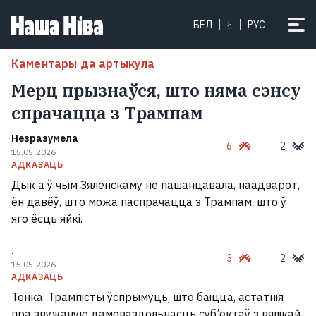
БЕЛ
Ł
РУС
Каментары да артыкула
Мерц прызнаўся, што няма сэнсу
спрачацца з Трампам
Незразумела
6
2
15.05.2026
АДКАЗАЦЬ
Дык а ў чым Зяленскаму не пашанцавала, наадварот,
ён давёў, што можа паспрачацца з Трампам, што ў
яго ёсць яйкі.
.
3
2
15.05.2026
АДКАЗАЦЬ
Тонка. Трампісты ўспрымуць, што баіцца, астатнія
пра звужаную дамоваздольнасць суб’ектаў з вялікай