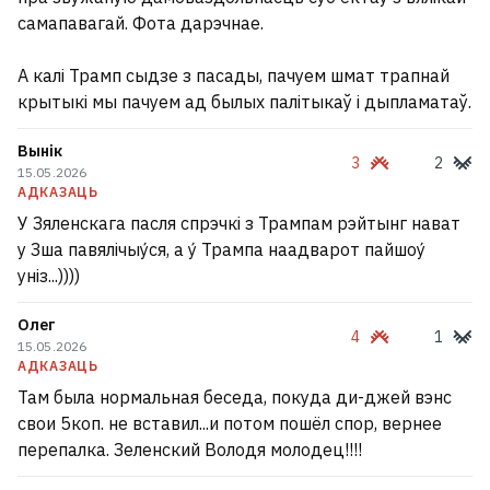
самапавагай. Фота дарэчнае.
А калі Трамп сыдзе з пасады, пачуем шмат трапнай
крытыкі мы пачуем ад былых палітыкаў і дыпламатаў.
Вынік
3
2
15.05.2026
АДКАЗАЦЬ
У Зяленскага пасля спрэчкі з Трампам рэйтынг нават
у Зша павялічыу́ся, а у́ Трампа наадварот пайшоу́
уніз...))))
Олег
4
1
15.05.2026
АДКАЗАЦЬ
Там была нормальная беседа, покуда ди-джей вэнс
свои 5коп. не вставил...и потом пошёл спор, вернее
перепалка. Зеленский Володя молодец!!!!