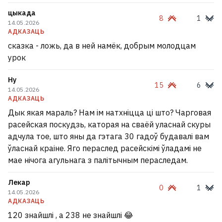
цыкада
8
1
14.05.2026
АДКАЗАЦЬ
сказка - ложь, да в ней намёк, добрым молодцам
урок
Ну
15
6
14.05.2026
АДКАЗАЦЬ
Дык якая мараль? Нам ім натхніцца ці што? Чарговая
расейская поскудзь, каторая на сваёй уласнай скуры
адчула тое, што яны да гэтага 30 гадоў будавалі вам
ўласнай краіне. Яго пераслед расейскімі ўладамі не
мае нічога агульнага з палітычным пераследам.
Лекар
0
1
14.05.2026
АДКАЗАЦЬ
120 знайшлі , а 238 не знайшлі 😂