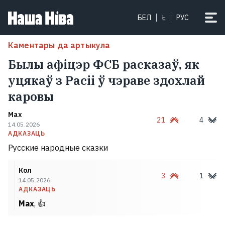
БЕЛ
Ł
РУС
Каментары да артыкула
Былы афіцэр ФСБ расказаў, як
уцякаў з Расіі ў чэраве здохлай
каровы
Max
21
4
14.05.2026
АДКАЗАЦЬ
Русские народные сказки
Кол
3
1
14.05.2026
АДКАЗАЦЬ
Max
, 👍