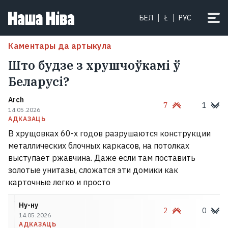
БЕЛ
Ł
РУС
Каментары да артыкула
Што будзе з хрушчоўкамі ў
Беларусі?
Arch
7
1
14.05.2026
АДКАЗАЦЬ
В хрущовках 60-х годов разрушаются конструкции
металлических блочных каркасов, на потолках
выступает ржавчина. Даже если там поставить
золотые унитазы, сложатся эти домики как
карточные легко и просто
Ну-ну
2
0
14.05.2026
АДКАЗАЦЬ