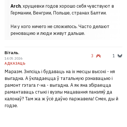
Arch
, хрущевки годов хорошо себя чувствуют в
Германии, Венгрии, Польше, странах Балтии.
Ни у кого ничего не сложилось. Часто делают
реновацию и люди живут дальше.
Віталь.
3
1
14.05.2026
АДКАЗАЦЬ
Маразм. Знпсіць і будаваць на іх месцы высокі - ня
выгадна. А ўкладаецца ў татальную рэнавацыю і
рамонт гэтага г-на - выгадна. А як яна збіраецца
рамантаваць стыкі і вузлы мацавання панэляў да
калонаў? Там жа ж ўсё даўно паржавела! Смех, ды й
годзе.