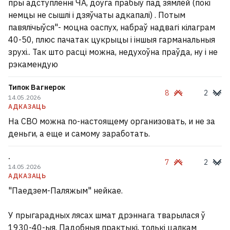
пры адступленні ЧА, доўга прабыў пад зямлёй (покі
немцы не сышлі і дзяўчаты адкапалі) . Потым
павялічыўся"- моцна оаспух, набраў надвагі кілаграм
40-50, плюс пачатак цукрыцы і іншыя гарманальныя
зрухі.. Так што расці можна, недухоўна праўда, ну і не
рэкамендую
Типок Вагнерок
8
2
14.05.2026
АДКАЗАЦЬ
На СВО можна по-настоящему организовать, и не за
деньги, а еще и самому заработать.
.
7
2
14.05.2026
АДКАЗАЦЬ
"Паедзем-Паляжым" нейкае.
У прыгарадных лясах шмат дрэннага тварылася ў
1930-40-ыя. Падобныя практыкі, толькі цалкам