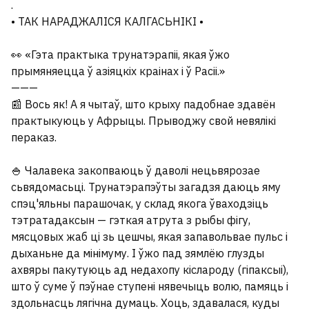
.
• ТАК НАРАДЖАЛІСЯ КАЛГАСЬНІКІ •
👀 «Гэта практыка трунатэрапіі, якая ўжо
прымяняецца ў азіяцкіх краінах і ў Расіі.»
———
📰 Вось як! А я чытаў, што крыху падобнае здавён
практыкуюць у Афрыцы. Прыводжу свой невялікі
пераказ.
🍚 Чалавека закопваюць ў даволі нецьвярозае
сьвядомасьці. Трунатэрапэўты загадзя даюць яму
спэц'яльны парашочак, у склад якога ўваходзіць
тэтратадаксын — гэткая атрута з рыбы фігу,
мясцовых жаб ці зь цешчы, якая запавольвае пульс і
дыханьне да мінімуму. І ўжо пад зямлёю глузды
ахвяры пакутуюць ад недахопу кіслароду (гіпаксыі),
што ў суме ў пэўнае ступені нявечыць волю, памяць і
здольнасць лягічна думаць. Хоць, здавалася, куды