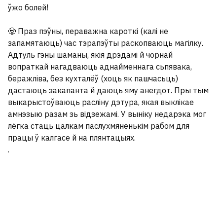
ўжо болей!
🧟 Праз пэўны, пераважна кароткі (калі не
запамятаюць) час тэрапэўты раскопваюць магілку.
Адтуль гэны шаманы, якія дрэдамі й чорнай
вопраткай нагадваюць аднайменнага сьпявака,
беражліва, без кухталёў (хоць як пашчасьць)
дастаюць закапанта й даюць яму анегдот. Пры тым
выкарыстоўваюць расліну дэтура, якая выклікае
амнэзыю разам зь відзежамі. У выніку недарэка мог
лёгка стаць цалкам паслухмяненькім рабом для
працы ў калгасе й на плянтацыях.
.