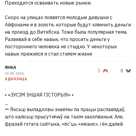
Приходится осваивать новые рынки.
Скоро на улицах появятся молодые девушки с
Айфонами и в золоте, которые будут клянчить деньги
на проезд до Витебска. Тоже была популярная тема.
Развивай в себе навык, что просить деньги у
постороннего человека не стыдно. У некоторых
навык прижился и стал стилем жизни
ЯНКА
3
0
15.05.2026
АДКАЗАЦЬ
.
• «ЗУСІМ ІНШАЯ ГІСТОРЫЯ» •
_
⚰️ Яксьці выпадковы знаёмы па працы распавядаў,
што калісьці прысутнічаў на такім закопваньні. Але,
фразай гэтага сайтыка, «ёс'ць «нюанс», і ён далей.