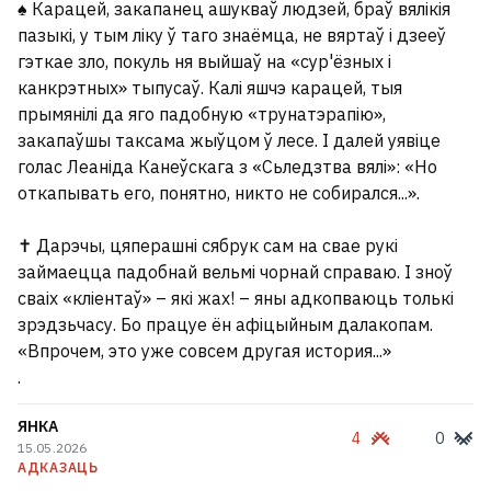
♠️ Карацей, закапанец ашукваў людзей, браў вялікія
пазыкі, у тым ліку ў таго знаёмца, не вяртаў і дзееў
гэткае зло, покуль ня выйшаў на «сур'ёзных і
канкрэтных» тыпусаў. Калі яшчэ карацей, тыя
прымянілі да яго падобную «трунатэрапію»,
закапаўшы таксама жыўцом ў лесе. І далей уявіце
голас Леаніда Канеўскага з «Сьледзтва вялі»: «Но
откапывать его, понятно, никто не собирался...».
✝️ Дарэчы, цяперашні сябрук сам на свае рукі
займаецца падобнай вельмі чорнай справаю. І зноў
сваіх «кліентаў» – які жах! – яны адкопваюць толькі
зрэдзьчасу. Бо працуе ён афіцыйным далакопам.
«Впрочем, это уже совсем другая история...»
.
ЯНКА
4
0
15.05.2026
АДКАЗАЦЬ