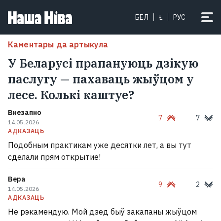
БЕЛ
Ł
РУС
Каментары да артыкула
У Беларусі прапануюць дзікую
паслугу — пахаваць жыўцом у
лесе. Колькі каштуе?
Внезапно
7
7
14.05.2026
АДКАЗАЦЬ
Подобным практикам уже десятки лет, а вы тут
сделали прям открытие!
Вера
9
2
14.05.2026
АДКАЗАЦЬ
Не рэкамендую. Мой дзед быў закапаны жыўцом