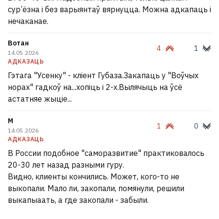
сур’ёзна і без варыянтаў вярнуцца. Можна адкапаць і
нечаканае.
Вотан
4
1
14.05.2026
АДКАЗАЦЬ
Гэтага "Усенку" - кліент Губаза.Закапаць у "Воўчых
норах" гадкоў на...хопіць і 2-х.Вылячыць на ўсё
астатняе жыціе...
М
1
0
14.05.2026
АДКАЗАЦЬ
В России подобное "саморазвитие" практиковалось
20-30 лет назад разными гуру.
Видно, клиенты кончились. Может, кого-то не
выкопали. Мало ли, закопали, помянули, решили
выкапыаать, а где закопали - забыли.