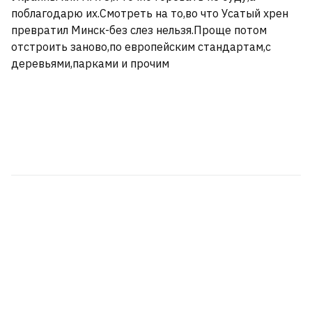
поблагодарю их.Смотреть на то,во что Усатый хрен
превратил Минск-без слез нельзя.Проще потом
отстроить заново,по европейским стандартам,с
деревьями,парками и прочим