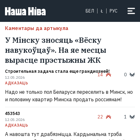
БЕЛ
Ł
РУС
Каментары да артыкула
У Мінску зносяць «Вёску
навукоўцаў». На яе месцы
вырасце прэстыжны ЖК
Строительная задача стала еще грандиозней!
14
0
12.05.2026
АДКАЗАЦЬ
Надо не только пол Беларуси переселить в Минск, но
и половину квартир Минска продать россиянам!
453543
22
1
12.05.2026
АДКАЗАЦЬ
А навошта тут драбязніцца. Кардынальна трэба