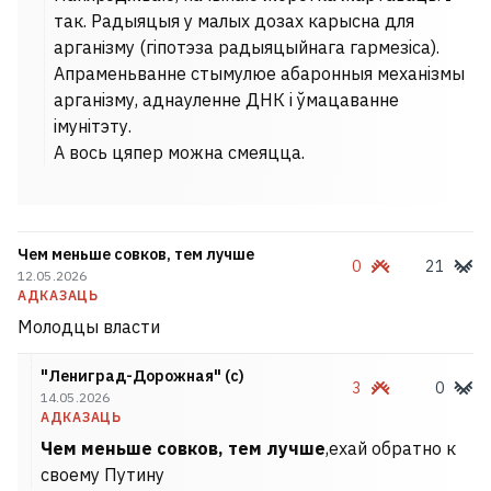
так. Радыяцыя у малых дозах карысна для
арганізму (гiпотэза радыяцыйнага гармезiса).
Апраменьванне стымулюе абаронныя механiзмы
арганiзму, аднауленне ДНК i ўмацаванне
iмунiтэту.
А вось цяпер можна смеяцца.
Чем меньше совков, тем лучше
0
21
12.05.2026
АДКАЗАЦЬ
Молодцы власти
"Лениград-Дорожная" (с)
3
0
14.05.2026
АДКАЗАЦЬ
Чем меньше совков, тем лучше
,ехай обратно к
своему Путину