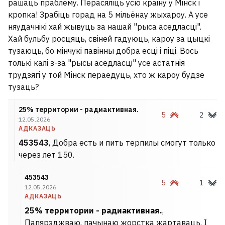
рашаць праблему. Перасялiць усю краiну у Мiнск i
кропка! Зрабiць горад на 5 мiльёнау жыхароу. А усе
няудачнікi хай жывуць за нашай "рыса аседласці".
Хай бульбу росцяць, свiней гадуюць, кароу за цыцкi
тузаюць, бо мiнчукi павiнны добра есцi i пiцi. Вось
толькi калi з-за "рысы аседласці" усе астатнiя
трудзягi у той Мiнск пераедуць, хто ж кароу будзе
тузаць?
25% территории - радиактивная.
5
2
12.05.2026
АДКАЗАЦЬ
453543
, Добра есть и пить терпилы смогут только
через лет 150.
453543
5
1
12.05.2026
АДКАЗАЦЬ
25% территории - радиактивная.
,
Папярэджваю, пачынаю жорстка жартаваць. I