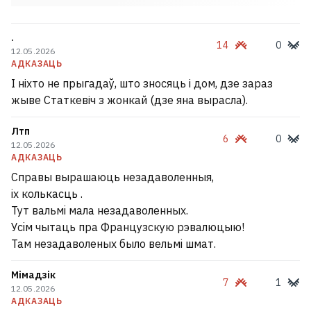
.
14
0
12.05.2026
АДКАЗАЦЬ
І ніхто не прыгадаў, што зносяць і дом, дзе зараз
жыве Статкевіч з жонкай (дзе яна вырасла).
Лтп
6
0
12.05.2026
АДКАЗАЦЬ
Справы вырашаюць незадаволенныя,
iх колькасць .
Тут вальмi мала незадаволенных.
Усiм чытаць пра Французскую рэвалюцыю!
Там незадаволеных было вельмi шмат.
Мімадзік
7
1
12.05.2026
АДКАЗАЦЬ