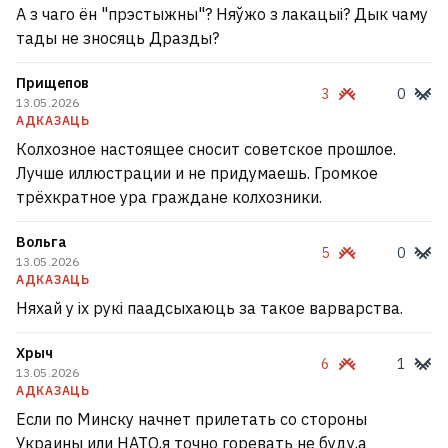
А з чаго ён "прэстыжны"? Няўжо з лакацыі? Дык чаму
тады не зносяць Дразды?
Прищепов
3
0
13.05.2026
АДКАЗАЦЬ
Колхозное настоящее сносит советское прошлое.
Лучше иллюстрации и не придумаешь. Громкое
трёхкратное ура граждане колхозники.
Вольга
5
0
13.05.2026
АДКАЗАЦЬ
Няхай у іх рукі паадсыхаюць за такое варварства.
Хрыч
6
1
13.05.2026
АДКАЗАЦЬ
Если по Минску начнет прилетать со стороны
Украины или НАТО,я точно горевать не буду,а