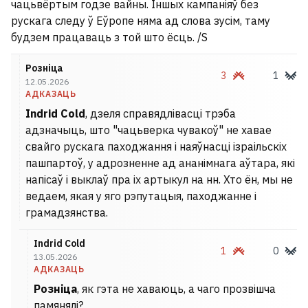
чацьвёртым годзе вайны. Іншых кампаніяў без
рускага следу ў Еўропе няма ад слова зусім, таму
будзем працаваць з той што ёсць. /S
Розніца
3
1
12.05.2026
АДКАЗАЦЬ
Indrid Cold
, дзеля справядлівасці трэба
адзначыць, што "чацьверка чувакоў" не хавае
свайго рускага паходжання і наяўнасці ізраільскіх
пашпартоў, у адрозненне ад ананімнага аўтара, які
напісаў і выклаў пра іх артыкул на нн. Хто ён, мы не
ведаем, якая у яго рэпутацыя, паходжанне і
грамадзянства.
Indrid Cold
1
0
13.05.2026
АДКАЗАЦЬ
Розніца
, як гэта не хаваюць, а чаго прозвішча
памянялі?