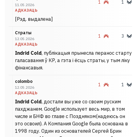
1
1
11.05.2026
АДКАЗАЦЬ
[Рэд. выдалена]
Страты
1
3
12.05.2026
АДКАЗАЦЬ
Indrid Cold
, публікацыя прынесла перанос старту
галасавання ў КР, а гэта і ёсць страты, у тым ліку
фінансавыя.
colombo
1
1
12.05.2026
АДКАЗАЦЬ
Indrid Cold
, достали вы уже со своим руским
пахджанем. Google использует весь мир, в том
числе и БНФ во главе с Поздняком(надеюсь он
это освоил). А Компания Google была основана в
1998 году. Один из основателей Сергей Брин