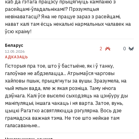
каб да гэтага працэсу прыцягнуць кампанію з
расейцамі-ўладальнікамі!? Прэзумпцыя
невінаватасці? Яна не працуе зараз з расейцамі,
нават калі там ёсць некалькі нармальных чалавек на
ўсю краіну!
Беларус
2
0
12.05.2026
АДКАЗАЦЬ
Гісторыя пра тое, што ў бастыёне, як і ў танку,
галоўнае не абдзелацца... Атрымаўся чарговы
хайповы пшык, прыцягнуты за вушы. Зразумела, на
чый млын вада, яле ж якая розніца. Таму нічога
дзіўнага. Калі ўсе выселкі сыходзяць на цэнўуру ды
маніпуляцыі, іншага чакаць і ня варта. Затое, вунь,
цыцкі Рагатко асвятляюцца рэгулярна. Вось дзе
грамадска важная тэма. Не тое што нейкае там
галасаваньне...