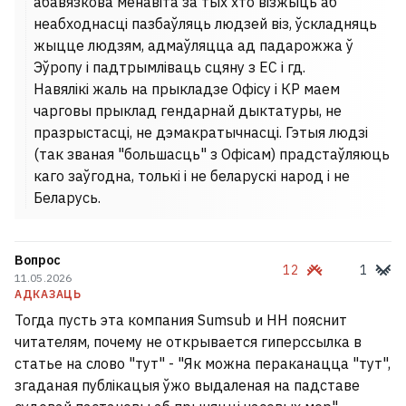
абавязкова менавіта за тых хто візжыць аб
неабходнасці пазбаўляць людзей віз, ўскладняць
жыцце людзям, адмаўляцца ад падарожжа ў
Эўропу і падтрымліваць сцяну з ЕС і гд.
Навялікі жаль на прыкладзе Офісу і КР маем
чарговы прыклад гендарнай дыктатуры, не
празрыстасці, не дэмакратычнасці. Гэтыя людзі
(так званая "большасць" з Офісам) прадстаўляюць
каго заўгодна, толькі і не беларускі народ і не
Беларусь.
Вопрос
12
1
11.05.2026
АДКАЗАЦЬ
Тогда пусть эта компания Sumsub и НН пояснит
читателям, почему не открывается гиперссылка в
статье на слово "тут" - "Як можна пераканацца "тут",
згаданая публікацыя ўжо выдаленая на падставе