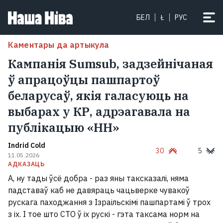
БЕЛ
Ł
РУС
Каментары да артыкула
Кампанія Sumsub, задзейнічаная
ў апрацоўцы пашпартоў
беларусаў, якія галасуюць на
выбарах у КР, адрэагавала на
публікацыю «НН»
Indrid Cold
30
5
11.05.2026
АДКАЗАЦЬ
А, ну тады ўсё добра - раз яны таксказалі, няма
падставаў каб не давяраць чацьверке чувакоў
рускага паходжання з Ізраільскімі пашпартамі ў трох
з іх. І тое што СТО ў іх рускі - гэта таксама норм на