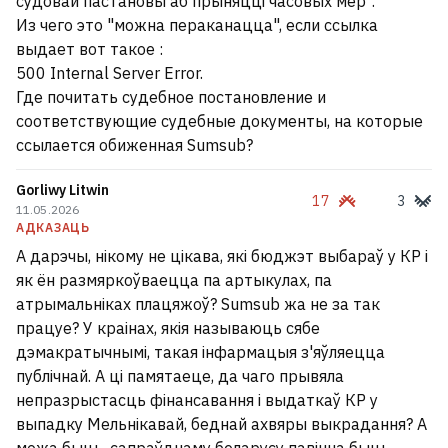
судовай пастановы аб прыняцці часовых мер".
Из чего это "можна пераканацца", если ссылка
выдает вот такое :
500 Internal Server Error.
Где почитать судебное постановление и
соответствующие судебные документы, на которые
ссылается обиженная Sumsub?
Gorliwy Litwin
17
3
11.05.2026
АДКАЗАЦЬ
А дарэчы, нікому не цікава, які бюджэт выбараў у КР і
як ён размяркоўваецца па артыкулах, па
атрымальніках плацяжоў? Sumsub жа не за так
працуе? У краінах, якія называюць сябе
дэмакратычнымі, такая інфармацыя з'яўляецца
публічнай. А ці памятаеце, да чаго прывяла
непразрыстасць фінансавання і выдаткаў КР у
выпадку Мельнікавай, беднай ахвяры выкрадання? А