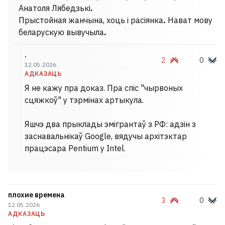
Анатоля Лябедзькі
.
Прыстойная жанчына, хоць і расіянка
.
Нават мову
беларускую вывучыла
.
.
2
0
12.05.2026
АДКАЗАЦЬ
Я не кажу пра доказ. Пра спіс "чырвоных
сцяжкоў" у тэрмінах артыкула.
Яшчэ два прыклады эмігрантаў з РФ: адзін з
заснавальнікаў Google, вядучы архітэктар
працэсара Pentium у Intel.
плохие времена
3
0
12.05.2026
АДКАЗАЦЬ