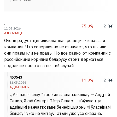
.
75
2
11.05.2026
АДКАЗАЦЬ
Очень радует цивилизованная реакция - и ваша, и
компании. Что совершенно не означает, что вы или
они правы или не правы. Но все равно, от компаний с
российскими корнями беларусу стоит держаться
подальше просто на всякий случай.
453543
14
2
11.05.2026
АДКАЗАЦЬ
.
, А я пасля слоу "трое яе заснавальнікаў — Андрэй
Север, Якаў Север і Пётр Север — з’яўляюцца
адзінымі канчатковымі бенефіцыярнымі ўласнікамі
бізнэсу" ужо не чытау
.
Гэтым ужо усё сказана
.