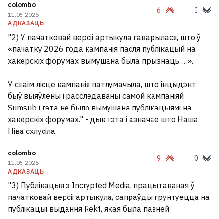
colombo
6
3
11.05.2026
АДКАЗАЦЬ
"2) У пачатковай версіі артыкула гаварылася, што ў
«пачатку 2026 года кампанія пасля публікацый на
хакерскіх форумах вымушана была прызнаць …».
У сваім лісце кампанія патлумачыла, што інцыдэнт
быў выяўлены і расследаваны самой кампаніяй
Sumsub і гэта не было вымушана публікацыямі на
хакерскіх форумах." - дык гэта і азначае што Наша
Ніва схлусіла.
colombo
9
0
11.05.2026
АДКАЗАЦЬ
"3) Публікацыя з Incrypted Media, працытаваная ў
пачатковай версіі артыкула, сапраўды грунтуецца на
публікацыі выдання Rekt, якая была пазней