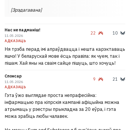
[Зрэдагавана]
Нас не падманіш!
22
10
11.05.2026
АДКАЗАЦЬ
Ня трэба перад імі апраўдвацца і нешта карэктаваць
яшчэ! У беларускай мове ёсць правіла: як чуем, так і
пішам. Хай яны на сваім сайце пішуць, што хочуць!
Спонсар
9
21
11.05.2026
АДКАЗАЦЬ
Гэта ўжо выглядае проста непрафесійна:
інфармацыю пра кіпрскія кампаніі афіцыйна можна
атрымаць у рэестры прыкладна за 20 еўра, і гэта
можа зрабіць любы чалавек.