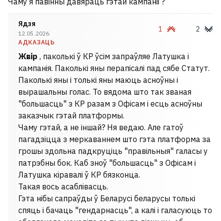
Чаму я павінны давяраць гэтай кампаніі ?
Ядзя
1
2
12.05.2026
АДКАЗАЦЬ
Жвір
, паколькі ў КР ўсім запраўляе Латушка і
кампанія. Паколькі яны перапісалі пад сябе Статут.
Паколькі яны і толькі яны маюць асноўны і
вырашальны голас. То вядома што так званая
"большасць" з КР разам з Офісам і есць асноўны
заказчык гэтай платформы.
Чаму гэтай, а не іншай? Ня ведаю. Але гатоў
пагадзіцца з меркаваннем што гэта платформа за
грошы здольна падкруціць "правільныя" галасы у
патрэбны бок. Каб зноў "большасць" з Офісам і
Латушка кіравалі ў КР бязконца.
Такая вось асаблівасць.
Гэта нібы сапраўды ў Беларусі беларусы толькі
спяць і бачаць "гендарнасць", а калі і галасуюць то