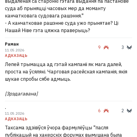
выдаленая са старонкі гэтага выдання па пастанове
суда аб прыняцці часовых мер да моманту
канчатковага судовага рашэння."
- А канчатковае рашэнне суда ужо прынятае? Ці
Нашай Ніве гэта цяжка праверыць?
Раман
9
3
11.05.2026
АДКАЗАЦЬ
Лепей трымацца ад гэтай кампаніі як мага далей,
проста на ўсялякі. Чарговая расейская кампанія, якія
шукае спробы сябе адмыць.
[Зрэдагавана]
.
6
2
11.05.2026
АДКАЗАЦЬ
Таксама здзівіўся ўчора фармулёўцы "пасля
публікацый на хакерскіх форумах вымушана была