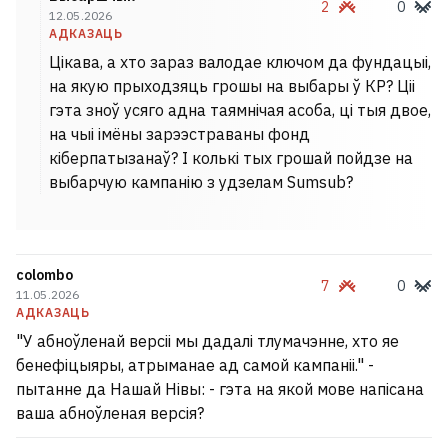
2
0
12.05.2026
АДКАЗАЦЬ
Цікава, а хто зараз валодае ключом да фундацыі,
на якую прыходзяць грошы на выбары ў КР? Ціі
гэта зноў усяго адна таямнічая асоба, ці тыя двое,
на чыі імёны зарээстраваны фонд
кіберпатызанаў? І колькі тых грошай пойдзе на
выбарчую кампанію з удзелам Sumsub?
colombo
7
0
11.05.2026
АДКАЗАЦЬ
"У абноўленай версіі мы дадалі тлумачэнне, хто яе
бенефіцыяры, атрыманае ад самой кампаніі." -
пытанне да Нашай Нівы: - гэта на якой мове напісана
ваша абноўленая версія?