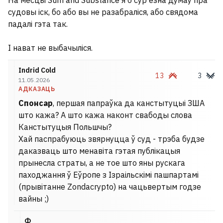
На месцы Sum and Substance я б сур’ёзна думаў пра
судовы іск, бо або вы не разабраліся, або свядома
падалі гэта так.
І нават не выбачыліся.
Indrid Cold
13
3
11.05.2026
АДКАЗАЦЬ
Спонсар
, першая папраўка да канстытуцыі ЗША
што кажа? А што кажа наконт свабоды слова
Канстытуцыя Польшчы?
Хай паспрабуюць звярнуцца ў суд - трэба будзе
даказваць што менавіта гэтая публікацыя
прынесла страты, а не тое што яны рускага
паходжання ў Еўропе з Ізраільскімі пашпартамі
(прывітанне Zondacrypto) на чацьвертым годзе
вайны ;)
Ф