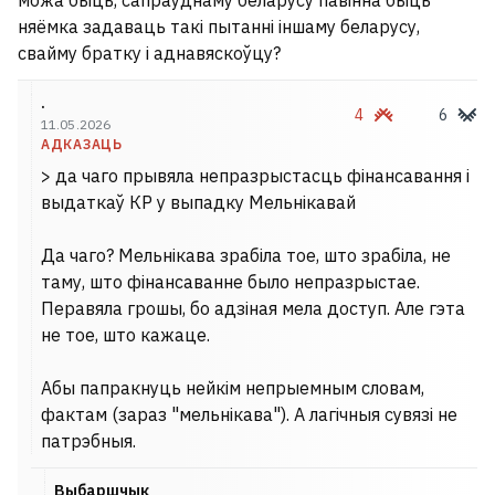
можа быць, сапраўднаму беларусу павінна быць
няёмка задаваць такі пытанні іншаму беларусу,
свайму братку і аднавяскоўцу?
.
4
6
11.05.2026
АДКАЗАЦЬ
> да чаго прывяла непразрыстасць фінансавання і
выдаткаў КР у выпадку Мельнікавай
Да чаго? Мельнікава зрабіла тое, што зрабіла, не
таму, што фінансаванне было непразрыстае.
Перавяла грошы, бо адзіная мела доступ. Але гэта
не тое, што кажаце.
Абы папракнуць нейкім непрыемным словам,
фактам (зараз "мельнікава"). А лагічныя сувязі не
патрэбныя.
Выбаршчык