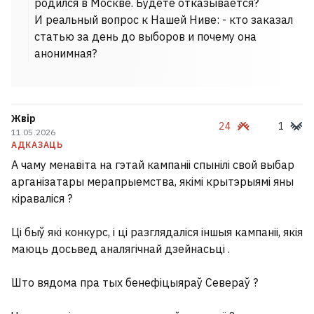
родился в Москве. Будете отказывается?
И реальный вопрос к Нашей Ниве: - кто заказал
статью за день до выборов и почему она
анонимная?
Жвір
24
1
11.05.2026
АДКАЗАЦЬ
А чаму менавіта на гэтай кампаніі спынілі свой выбар
арганізатары мерапрыемства, якімі крытэрыямі яны
кіраваліся ?
Ці быў які конкурс, і ці разглядаліся іншыя кампаніі, якія
маюць досьвед аналягічнай дзейнасьці .
Што вядома пра тых бенефіцыяраў Севераў ?