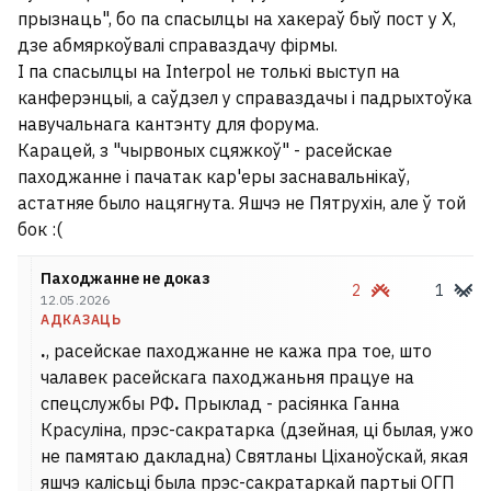
прызнаць", бо па спасылцы на хакераў быў пост у X,
дзе абмяркоўвалі справаздачу фірмы.
І па спасылцы на Interpol не толькі выступ на
канферэнцыі, а саўдзел у справаздачы і падрыхтоўка
навучальнага кантэнту для форума.
Карацей, з "чырвоных сцяжкоў" - расейскае
паходжанне і пачатак кар'еры заснавальнікаў,
астатняе было нацягнута. Яшчэ не Пятрухін, але ў той
бок :(
Паходжанне не доказ
2
1
12.05.2026
АДКАЗАЦЬ
.
, расейскае паходжанне не кажа пра тое, што
чалавек расейскага паходжаньня працуе на
спецслужбы РФ
.
Прыклад - расіянка Ганна
Красуліна, прэс-сакратарка (дзейная, ці былая, ужо
не памятаю дакладна) Святланы Ціханоўскай, якая
яшчэ калісьці была прэс-сакратаркай партыі ОГП