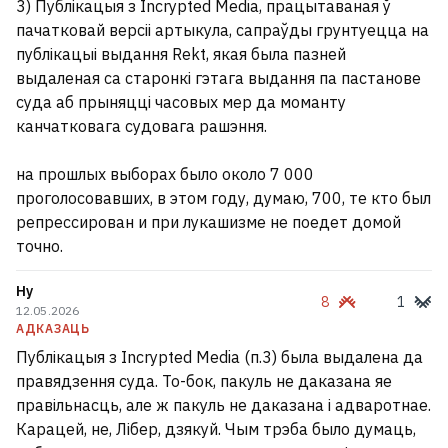
3) Публікацыя з Incrypted Media, працытаваная ў
пачатковай версіі артыкула, сапраўды грунтуецца на
публікацыі выдання Rekt, якая была пазней
выдаленая са старонкі гэтага выдання па пастанове
суда аб прыняцці часовых мер да моманту
канчатковага судовага рашэння.
на прошлых выборах было около 7 000
проголосовавших, в этом году, думаю, 700, те кто был
репрессирован и при лукашизме не поедет домой
точно.
Ну
8
1
12.05.2026
АДКАЗАЦЬ
Публікацыя з Incrypted Media (п.3) была выдалена да
правядзення суда. То-бок, пакуль не даказана яе
правільнасць, але ж пакуль не даказана і адваротнае.
Карацей, не, Лібер, дзякуй. Чым трэба было думаць,