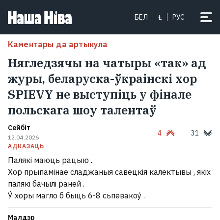
БЕЛ
Ł
РУС
Каментары да артыкула
Нягледзячы на чатыры «так» ад
журы, беларуска-ўкраінскі хор
SPIEVY не выступіць у фінале
польскага шоу талентаў
Сейбіт
4
31
12.04.2026
АДКАЗАЦЬ
Палякі маюць рацыю .
Хор прыпамінае сладжаныя савецкія калектывы , якіх
палякі бачылі раней .
У́ хоры магло б быць 6-8 сьпевакоу́ .
Малдэр