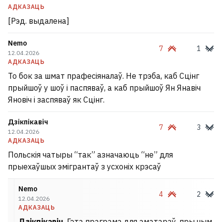
АДКАЗАЦЬ
[Рэд. выдалена]
Nemo
7
1
12.04.2026
АДКАЗАЦЬ
То бок за шмат прафесіяналаў. Не трэба, каб Сцінг
прыйшоў у шоў і паспяваў, а каб прыйшоў Ян Янавіч
Яновіч і заспяваў як Сцінг.
Дзікпікавіч
7
3
12.04.2026
АДКАЗАЦЬ
Польскія чатыры “так” азначаюць “не” для
прыехаўшых эмігрантаў з усхоніх крэсаў
Nemo
4
2
12.04.2026
АДКАЗАЦЬ
Дзікпікавіч
, Гэта праграма для аматараў, пры чым