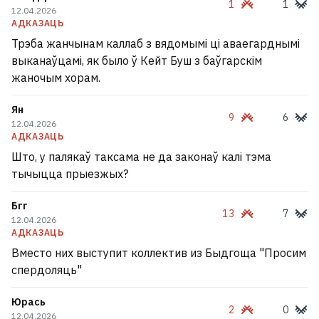
1
1
12.04.2026
АДКАЗАЦЬ
Трэба жанчынам каллаб з вядомымі ці аваегарднымі
выканаўцамі, як было ў Кейт Буш з баўгарскім
жаночым хорам.
Ян
9
6
12.04.2026
АДКАЗАЦЬ
Што, у палякаў таксама не да законаў калі тэма
тычыцца прыезжых?
Бгг
13
7
12.04.2026
АДКАЗАЦЬ
Вместо них выступит коллектив из Быдгоща "Просим
спердоляць"
Юрась
2
0
12.04.2026