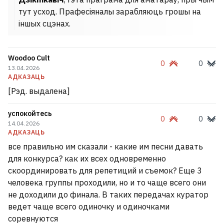
тут усход. Прафесіяналы зарабляюць грошы на
іншых сцэнах.
Woodoo Cult
0
0
13.04.2026
АДКАЗАЦЬ
[Рэд. выдалена]
успокойтесь
0
0
14.04.2026
АДКАЗАЦЬ
все правильно им сказали - какие им песни давать
для конкурса? как их всех одновременно
скоординировать для репетиций и съемок? Еще 3
человека группы проходили, но и то чаще всего они
не доходили до финала. В таких передачах куратор
ведет чаще всего одиночку и одиночками
соревнуются