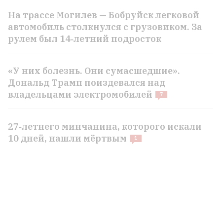
На трассе Могилев — Бобруйск легковой
автомобиль столкнулся с грузовиком. За
рулем был 14‑летний подросток
«У них болезнь. Они сумасшедшие».
Дональд Трамп поиздевался над
владельцами электромобилей
7
27‑летнего минчанина, которого искали
10 дней, нашли мёртвым
1
«Убийца Википедии» от Илона Маска
всё? Grokipedia перестала обновляться
7
ВСЕ НОВОСТИ →