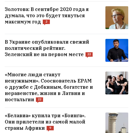
Белорусский мужской хор
Золотова: В сентябре 2020 года я
думала, что это будет тянуться
«Касары» снялся в третьем сезоне
максимум год
2
популярного польского сериала
«1670»
6
В Украине опубликовали свежий
политический рейтинг.
Зеленский не на первом месте
22
«Многие люди станут
ненужными». Сооснователь EPAM
о дружбе с Добкиным, богатстве и
неравенстве, жизни в Латвии и
ностальгии
22
«Белавиа» купила три «Боинга».
Они прилетели из самой малой
страны Африки
9