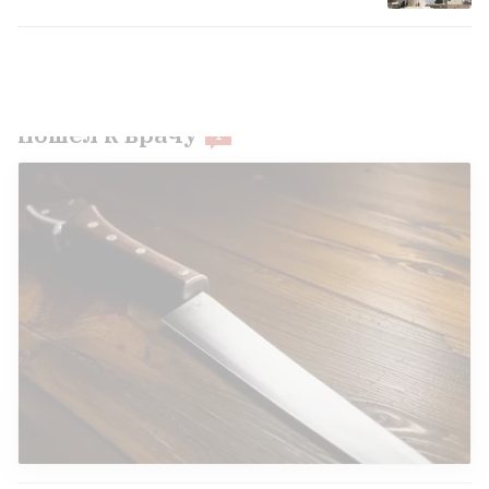
Гомельчанин получил ножевое
ранение в живот, но еще сутки
пил с обидчиком и только потом
пошел к врачу
1