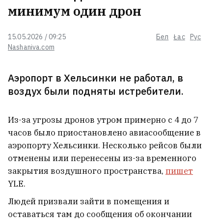
минимум один дрон
15.05.2026 / 09:25
Бел
Łac
Рус
Лукашенко советует белорусам
Nashaniva.com
присмотреться к избингу
Аэропорт в Хельсинки не работал, в
воздух были подняты истребители.
В Ялте морские дроны посреди
бела дня нанесли удар по порту.
На пляжах паника
1
Из-за угрозы дронов утром примерно с 4 до 7
часов было приостановлено авиасообщение в
аэропорту Хельсинки. Несколько рейсов были
Бабарико займется бизнесом —
уже открыл компанию в
отменены или перенесены из-за временного
Германии
3
закрытия воздушного пространства,
пишет
YLE.
Белорусская школа в Варшаве
Людей призвали зайти в помещения и
объявляет пятый набор
1
оставаться там до сообщения об окончании