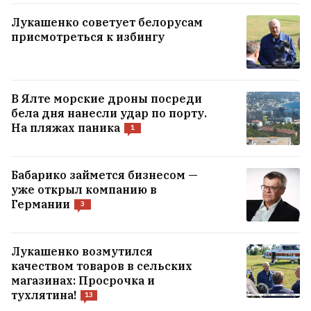
СИЗО, рассказал, как его дело сейчас и
что будет дальше
9
Лукашенко советует белорусам
присмотреться к избингу
«Об этот трамплин можно убиваться
каждый день». Известный тренер погиб
на велотренировке из-за неожиданного
В Ялте морские дроны посреди
препятствия
бела дня нанесли удар по порту.
7
На пляжах паника
1
Сын депортированного солдата армии
Андерса из-под Новогрудка отсудил $180
Бабарико займется бизнесом —
тысяч за страдания отца в советском
уже открыл компанию в
Германии
лагере
3
13
Немецкая дипломат в Минске в парке
Лукашенко возмутился
качеством товаров в сельских
Янки Купалы прочла стихотворение
магазинах: Просрочка и
белорусского классика
10
тухлятина!
13