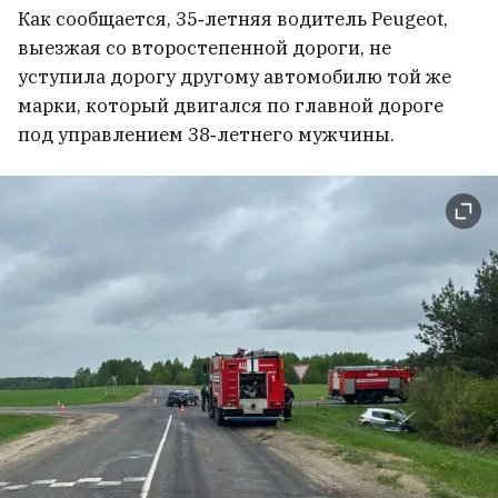
Как сообщается, 35‑летняя водитель Peugeot,
выезжая со второстепенной дороги, не
уступила дорогу другому автомобилю той же
Профессиональный уход без
марки, который двигался по главной дороге
визита в салон: легендарный
под управлением 38‑летнего мужчины.
бренд WAHL выпустил линейку
для стрижки дома
2