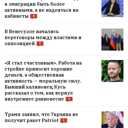
в эмиграции быть более
активными, а не надеяться на
На годовщину великого
кабинеты
8
народного подъема 2020‑го в
В Венесуэле начались
Вильнюсе пройдут марш с
переговоры между властями и
барабанщиками, забег и концерт
оппозицией
9
1
«Я стал счастливым». Работа на
стройке приносит хорошие
деньги, а общественная
активность — моральную силу.
Бывший калиновец Кусь
рассказал о том, как вернул
внутреннее равновесие
5
Трамп заявил, что Украина не
получит ракет Patriot
5