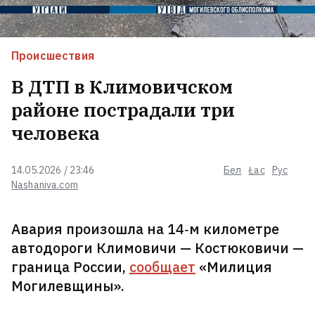
На «Беларуськалии» погиб
Происшествия
29‑летний рабочий
В ДТП в Климовичском
районе пострадали три
человека
Тихановская призвала белорусов
в эмиграции быть более
активными, а не надеяться на
14.05.2026 / 23:46
Бел
Łac
Рус
кабинеты
8
Nashaniva.com
В Венесуэле начались
Авария произошла на 14‑м километре
переговоры между властями и
оппозицией
1
автодороги Климовичи — Костюковичи —
граница России,
сообщает
«Милиция
Могилевщины».
Трамп заявил, что Украина не
получит ракет Patriot
5