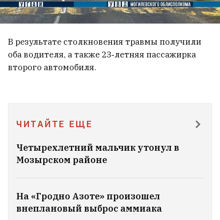
Большая партия обуви «Белвест»
В результате столкновения травмы получили
сгорела при пожарах на складах
оба водителя, а также 23‑летняя пассажирка
Wildberries
второго автомобиля.
8
ЧИТАЙТЕ ЕЩЕ
Четырехлетний мальчик утонул в
Мозырском районе
На «Гродно Азоте» произошел
внеплановый выброс аммиака