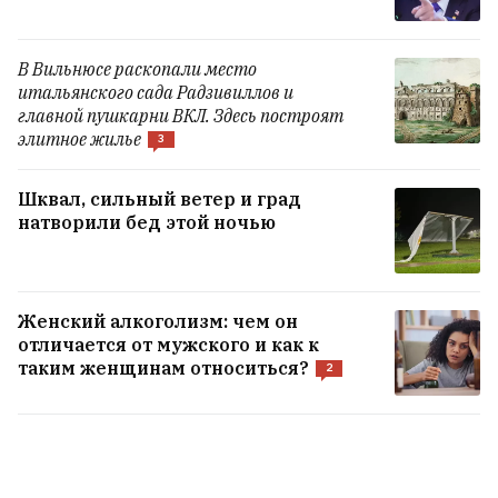
Семью медведей встретили в Мядельском
В Вильнюсе раскопали место
районе
5
итальянского сада Радзивиллов и
главной пушкарни ВКЛ. Здесь построят
элитное жилье
3
В каких жилых комплексах можно будет
купить квартиру в ипотеку под 1%?
6
Шквал, сильный ветер и град
натворили бед этой ночью
Дроны подожгли Ярославский НПЗ
6
Женский алкоголизм: чем он
Почему мужчин привлекают женские
отличается от мужского и как к
ягодицы? Ученые и это объяснили
39
таким женщинам относиться?
2
ВСЕ НОВОСТИ →