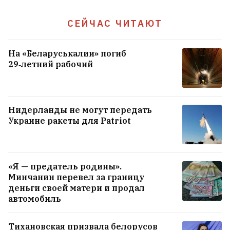
Статкевич: Если снова начнутся
СЕЙЧАС ЧИТАЮТ
массовые протесты, они уже не
будут такими мирными, как в
На «Беларуськалии» погиб
2020‑м. А ЕС правильно перестал
29‑летний рабочий
верить сказкам Лукашенко
52
Нидерланды не могут передать
Украине ракеты для Patriot
«Я — предатель родины».
Минчанин перевел за границу
деньги своей матери и продал
автомобиль
Тихановская призвала белорусов