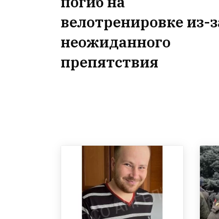
погиб на
велотренировке из-з
неожиданного
препятствия