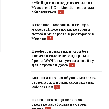
«Убийца Википедии» от Илона
Маска всё? Grokipedia перестала
обновляться
3
В Москве похоронили генерал-
майора Плохотнюка, который
погиб при взрыве в ресторане в
Москве
5
Профессиональный уход без
визита в салон: легендарный
бренд WAHL выпустил линейку
для стрижки дома
2
Большая партия обуви «Белвест»
сгорела при пожарах на складах
Wildberries
5
Настя Рогатко рассказала,
сколько заработала на своей
книге
18