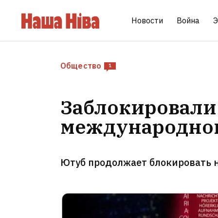
Новости
Война
Э
Общество
1
Заблокировали 
международног
Ютуб продолжает блокировать 