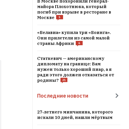
В Москве похоронили генерал-
майора Плохотнюка, который
погиб при взрыве в ресторане в
Москве
5
«Белавиа» купила три «Боинга».
Они прилетели из самой малой
страны Африки
6
Статкевич — американскому
дипломату на границе: Вам
нужен только хороший пиар, а я
ради этого должен отказаться от
родины?
21
Последние новости
27‑летнего минчанина, которого
искали 10 дней, нашли мёртвым