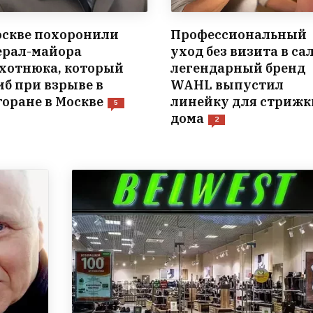
оскве похоронили
Профессиональный
ерал-майора
уход без визита в са
хотнюка, который
легендарный бренд
иб при взрыве в
WAHL выпустил
торане в Москве
линейку для стрижк
5
дома
2