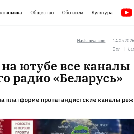
кономика
Общество
Обо всём
Культура
Nashaniva.com
14.05.2026
Бел
Ła
на ютубе все каналы
о радио «Беларусь»
на платформе пропагандистские каналы ре