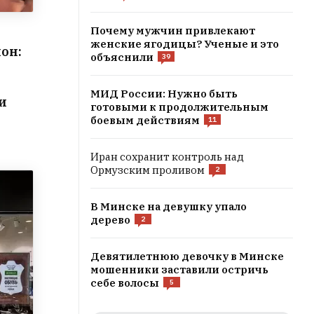
Почему мужчин привлекают
женские ягодицы? Ученые и это
лон:
объяснили
39
МИД России: Нужно быть
и
готовыми к продолжительным
боевым действиям
11
Иран сохранит контроль над
Ормузским проливом
2
В Минске на девушку упало
дерево
2
Девятилетнюю девочку в Минске
мошенники заставили остричь
себе волосы
5