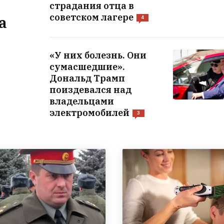
страдания отца в
советском лагере
а
4
«У них болезнь. Они
сумасшедшие».
Дональд Трамп
поиздевался над
владельцами
электромобилей
3