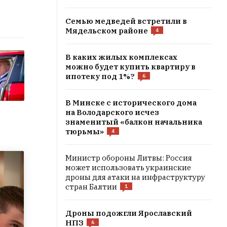
Семью медведей встретили в
Мядельском районе
4
В каких жилых комплексах
можно будет купить квартиру в
ипотеку под 1%?
6
В Минске с исторического дома
на Володaрского исчез
знаменитый «балкон начальника
тюрьмы»
4
Министр обороны Литвы: Россия
может использовать украинские
дроны для атаки на инфраструктуру
стран Балтии
1
Дроны подожгли Ярославский
НПЗ
6