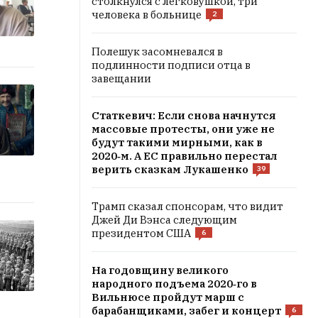
столкнулся с легковушкой, три
человека в больнице
2
Полешук засомневался в
подлинности подписи отца в
завещании
Статкевич: Если снова начнутся
массовые протесты, они уже не
будут такими мирными, как в
2020‑м. А ЕС правильно перестал
верить сказкам Лукашенко
39
Трамп сказал спонсорам, что видит
Джей Ди Вэнса следующим
президентом США
6
На годовщину великого
народного подъема 2020‑го в
Вильнюсе пройдут марш с
барабанщиками, забег и концерт
6