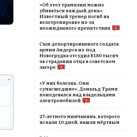
«Об этот трамплин можно
убиваться каждый день».
Известный тренер погиб на
велотренировке из-за
неожиданного препятствия
1
Сын депортированного солдата
армии Андерса из-под
Новогрудка отсудил $180 тысяч
за страдания отца в советском
лагере
4
«У них болезнь. Они
сумасшедшие». Дональд Трамп
поиздевался над владельцами
электромобилей
3
27‑летнего минчанина, которого
искали 10 дней, нашли мёртвым