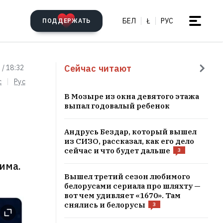
БЕЛ
Ł
РУС
ПОДДЕРЖАТЬ
Сейчас читают
 / 18:32
c
Рус
В Мозыре из окна девятого этажа
выпал годовалый ребенок
Андрусь Бездар, который вышел
из СИЗО, рассказал, как его дело
сейчас и что будет дальше
3
жима.
Вышел третий сезон любимого
белорусами сериала про шляхту —
вот чем удивляет «1670». Там
снялись и белорусы
3