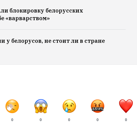
али блокировку белорусских
бе «варварством»
 у белорусов, не стоит ли в стране
0
0
0
0
0