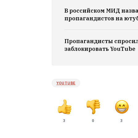
В российском МИД назв
пропагандистов на юту
Пропагандисты спросили
заблокировать YouTube
YOUTUBE
3
0
3