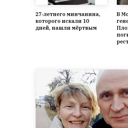
27‑летнего минчанина,
В М
которого искали 10
ген
дней, нашли мёртвым
Пло
пог
рес