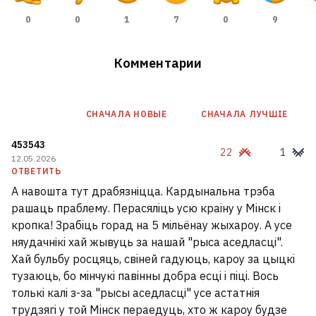
0
0
1
7
0
9
Комментарии
СНАЧАЛА НОВЫE
СНАЧАЛА ЛУЧШІЕ
453543
22
1
12.05.2026
ОТВЕТИТЬ
А навошта тут драбязніцца. Кардынальна трэба
рашаць праблему. Перасялiць усю краiну у Мiнск i
кропка! Зрабiць горад на 5 мiльёнау жыхароу. А усе
няудачнікi хай жывуць за нашай "рыса аседласці".
Хай бульбу росцяць, свiней гадуюць, кароу за цыцкi
тузаюць, бо мiнчукi павiнны добра есцi i пiцi. Вось
толькi калi з-за "рысы аседласці" усе астатнiя
трудзягi у той Мiнск пераедуць, хто ж кароу будзе