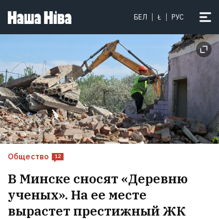
Белорусского Синюю Бороду
БЕЛ
Ł
РУС
отпустили из российской тюрьмы
умирать дома
2
Общество
12
В Минске сносят «Деревню
ученых». На ее месте
Пять охранников прикрывали
вырастет престижный ЖК
Лукашенко, пока он
фотографировался с деревенской