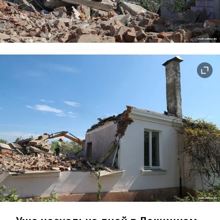
внеплановый выброс аммиака
Вчера в Беларуси было +40°C
1
Трамп запретил в США «родильный
туризм» для отдельных категорий
1
ВСЕ НОВОСТИ →