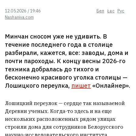
семьей
1
12.05.2026 / 19:46
Бел
Łac
Рус
Nashaniva.com
Бабарико рассказал, с каким
проектом возвращается в
Минчан сносом уже не удивить. В
политику
10
течение последнего года в столице
разбирали, кажется, все: заводы, дома и
Белорусскому активисту,
почти пароходы. К концу весны 2026‑го
живущему в Украине, запретили
техника добралась до тихого и
въезд в Польшу на 10 лет
12
бесконечно красивого уголка столицы —
Лошицкого переулка,
пишет
«Онлайнер».
Соучредитель бюро Zrobim
architects, живущий в США,
продает свою долю в бизнесе
Лошицкий переулок — сердце так называемой
2
Деревни ученых. Когда-то здесь и на еще
нескольких расположенных рядом улицах
Шторм натворил бед в Вилейском
строили дома для сотрудников Белорусского
и Молодечненском районах
1
научно-исследовательского института