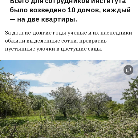
Всего для сотрудников института
содержание
7
было возведено 10 домов, каждый
— на две квартиры.
За долгие-долгие годы ученые и их наследники
обжили выделенные сотки, превратив
пустынные улочки в цветущие сады.
Телеграм-канал Марины Золотовой
признали экстремистским
1