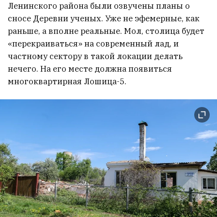
рассказал о том, как вернул
Ленинского района были озвучены планы о
внутреннее равновесие
сносе Деревни ученых. Уже не эфемерные, как
13
раньше, а вполне реальные. Мол, столица будет
«перекраиваться» на современный лад, и
частному сектору в такой локации делать
нечего. На его месте должна появиться
многоквартирная Лошица-5.
Трамп заявил, что Украина не
получит ракет Patriot
15