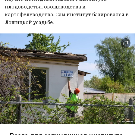
плодоводства, овощеводства и
картофелеводства. Сам институт базировался в
Лошицкой усадьбе.
Белорус из Канады несколько лет
судился с женой из-за детей.
Жена хотела, чтобы он
выплачивал деньги и на ее