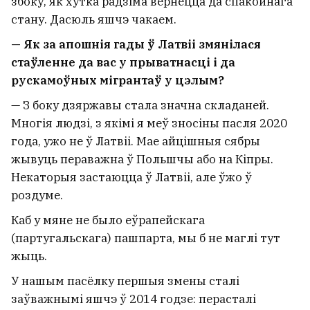
збоку, як хутка радзіма вернецца да спакойнага
стану. Дасюль яшчэ чакаем.
— Як за апошнія гады ў Латвіі змянілася
стаўленне да вас у прыватнасці і да
рускамоўных мігрантаў у цэлым?
— З боку дзяржавы стала значна складаней.
Многія людзі, з якімі я меў зносіны пасля 2020
года, ужо не ў Латвіі. Мае айцішныя сябры
жывуць пераважна ў Польшчы або на Кіпры.
Некаторыя застаюцца ў Латвіі, але ўжо ў
роздуме.
Каб у мяне не было еўрапейскага
(партугальскага) пашпарта, мы б не маглі тут
жыць.
У нашым пасёлку першыя змены сталі
заўважнымі яшчэ ў 2014 годзе: перасталі