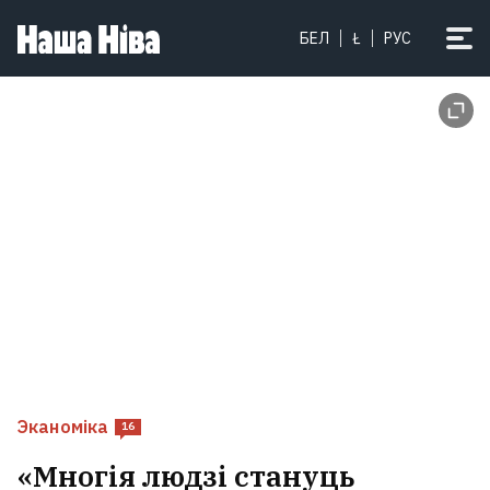
БЕЛ
Ł
РУС
Эканоміка
16
«Многія людзі стануць