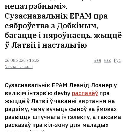
непатрэбнымі».
Сузаснавальнік EPAM пра
сяброўства з Добкіным,
багацце і няроўнасць, жыццё
ў Латвіі і настальгію
06.08.2026 / 16:22
Бел
Łac
Рус
Nashaniva.com
Сузаснавальнік EPAM Леанід Лознер у
вялікім інтэрв’ю devby
распавёў
пра
жыццё ў Латвіі ў чаканні вяртання на
радзіму, чаму вучыць сыноў ва ўмовах
развіцця штучнага інтэлекту, а таксама
расказаў пра кіл-зону для маладых