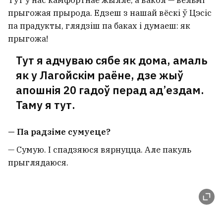
прыгожая прырода. Едзеш з нашай вёскі ў Цэсіс
па прадукты, глядзіш па баках і думаеш: як
прыгожа!
Тут я адчуваю сябе як дома, амаль
як у Лагойскім раёне, дзе жыў
апошнія 20 гадоў перад ад’ездам.
Таму я тут.
— Па радзіме сумуеце?
— Сумую. І спадзяюся вярнуцца. Але пакуль
прыглядаюся.