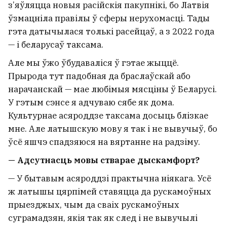
з’яўляцца новыя расійскія пакупнікі, бо Латвія
ўзмацніла правілы ў сферы нерухомасці. Тады
гэта датычылася толькі расейцаў, а з 2022 года
— і беларусаў таксама.
Але мы ўжо ўбудаваліся ў гэтае жыццё.
Прырода тут падобная да браслаўскай або
нарачанскай — мае любімыя мясціны ў Беларусі.
У гэтым сэнсе я адчуваю сябе як дома.
Культурнае асяроддзе таксама досыць блізкае
мне. Але латышскую мову я так і не вывучыў, бо
ўсё яшчэ спадзяюся на вяртанне на радзіму.
— Адсутнасць мовы стварае дыскамфорт?
— У бытавым асяроддзі практычна ніякага. Усё
ж латышы цярпімей ставяцца да рускамоўных
прыезджых, чым да сваіх рускамоўных
суграмадзян, якія так як след і не вывучылі