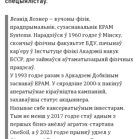
спецыялістаў.
Леанід Лознер — вучоны-фізік,
прадпрымальнік, сузаснавальнік EPAM
Systems. Нарадзіўся ў 1960 годзе ў Мінску,
скончыў фізічны факультэт БДУ, пачынаў
кар’еру ў Інстытуце фізікі Акадэміі навук
БССР, дзе займаўся аўтаматызацыяй фізічных
працэсаў.
У 1993 годзе разам з Аркадзем Добкіным
заснаваў EPAM. У сярэдзіне 2000‑х пакінуў
аператыўнае кіраўніцтва кампаніяй,
захаваўшы статус акцыянера.
Называе сябе кансерватыўным інвестарам.
Тым не менш у 2017 годзе стаў адным з
першых бізнэ-анёлаў агратэх-стартапа
OneSoil, а ў 2023 годзе прыняў удзел у