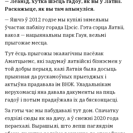
— Леанід, хутка шэсць гадоў, як вы ў Латвіі.
Раскажыце, як вы там апынуліся.
— Яшчэ ў 2012 годзе мы купілі зямельны
ўчастак паблізу горада Цэсіс. Гэта сэрца Латвіі,
вакол — нацыянальны парк Гауя, вельмі
прыгожае месца.
Тут ёсць прыгожы экалагічны пасёлак
Аматцыемс, які задумаў латвійскі бізнэсмен у
той добры перыяд, калі Латвія была досыць
прыязная да рускамоўных прыезджых і
актыўна прадавала ім ВНЖ. Уладальнікам
нерухомасці яна давала дакументы на пяць
гадоў і потым прадаўжала іх да бясконцасці.
За гэты час мы пабудавалі тут дом. Спачатку
ездзілі сюды як на дачу, а ў снежні 2020 года
пераехалі. Вырашылі, што лепш паглядзім