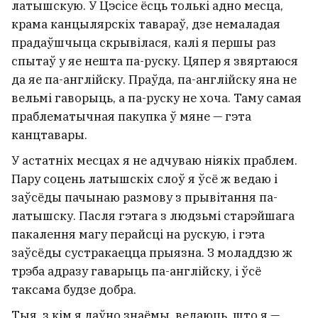
латышскую. У Цэсісе ёсць толькі адно месца,
крама канцылярскіх тавараў, дзе немаладая
прадаўшчыца скрывілася, калі я першы раз
спытаў у яе нешта па-руску. Цяпер я звяртаюся
да яе па-англійску. Праўда, па-англійску яна не
вельмі гаворыць, а па-руску не хоча. Таму самая
праблематычная пакупка ў мяне — гэта
канцтавары.
У астатніх месцах я не адчуваю ніякіх праблем.
Пару соцень латышскіх слоў я ўсё ж ведаю і
заўсёды пачынаю размову з прывітання па-
латышску. Пасля гэтага з людзьмі старэйшага
пакалення магу перайсці на рускую, і гэта
заўсёды сустракаецца прыязна. З моладдзю ж
трэба адразу гаварыць па-англійску, і ўсё
таксама будзе добра.
Тыя, з кім я даўно знаёмы, ведаюць, што я —