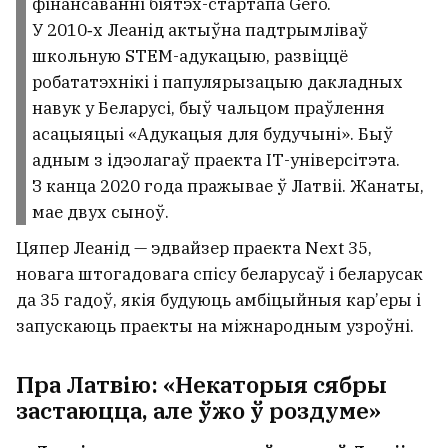
фінансаванні біятэх-стартапа Gero.
У 2010‑х Леанід актыўна падтрымліваў
школьную STEM-адукацыю, развіццё
робататэхнікі і папулярызацыю дакладных
навук у Беларусі, быў чальцом праўлення
асацыяцыі «Адукацыя для будучыні». Быў
адным з ідэолагаў праекта ІТ-універсітэта.
З канца 2020 года пражывае ў Латвіі. Жанаты,
мае двух сыноў.
Цяпер Леанід — эдвайзер праекта Next 35,
новага штогадовага спісу беларусаў і беларусак
да 35 гадоў, якія будуюць амбіцыйныя кар’еры і
запускаюць праекты на міжнародным узроўні.
Пра Латвію: «Некаторыя сябры
застаюцца, але ўжо ў роздуме»