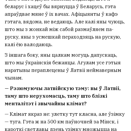
беларус і хацеў бы вярнуцца ў Беларусь, гэта
апраўдвае мяне ў іх вачах. Афіцыянты ў кафэ
гэтага, вядома, не ведаюць. Але калі яны чуюць,
што мы з жонкай між сабой размаўляем па-
руску, яны з усмешкай пераходзяць на рускую,
калі ёю валодаюць.
З іншага боку, яны цалкам могуць дапускаць,
што мы ўкраінскія бежанцы. Агулам усе гэтыя
наратывы пераплецены ў Латвіі неймаверным
чынам.
— Рэзюмуючы латвійскую тэму: вы ў Латвіі,
таму што нерухомасць, таму што блізкі
менталітэт і звычайны клімат?
— Клімат якраз не: улетку тут класна, але ўзімку
— туга. Гэта ж на 500 км паўночней за Мінск, і
кароткі светлавы дзень узімку множыцца на