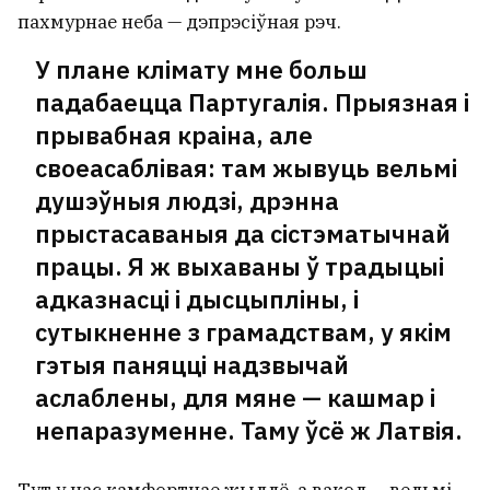
пахмурнае неба — дэпрэсіўная рэч.
У плане клімату мне больш
падабаецца Партугалія. Прыязная і
прывабная краіна, але
своеасаблівая: там жывуць вельмі
душэўныя людзі, дрэнна
прыстасаваныя да сістэматычнай
працы. Я ж выхаваны ў традыцыі
адказнасці і дысцыпліны, і
сутыкненне з грамадствам, у якім
гэтыя паняцці надзвычай
аслаблены, для мяне — кашмар і
непаразуменне. Таму ўсё ж Латвія.
Тут у нас камфортнае жыллё, а вакол — вельмі