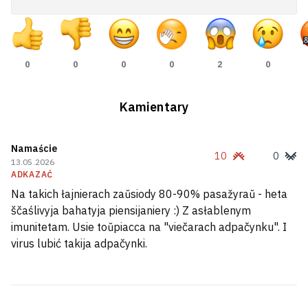
0
0
0
0
2
0
Kamientary
Namaście
10
0
13.05.2026
ADKAZAĆ
Škvał, mocny viecier i hrad narabili biady
Na takich łajnierach zaŭsiody 80-90% pasažyraŭ - heta
hetaj nočču
ščaślivyja bahatyja piensijaniery :) Z asłablenym
imunitetam. Usie toŭpiacca na "viečarach adpačynku". I
virus lubić takija adpačynki.
Žanočy ałkahalizm: čym jon roźnicca ad
mužčynskaha i jak da takich žančyn
stavicca?
9