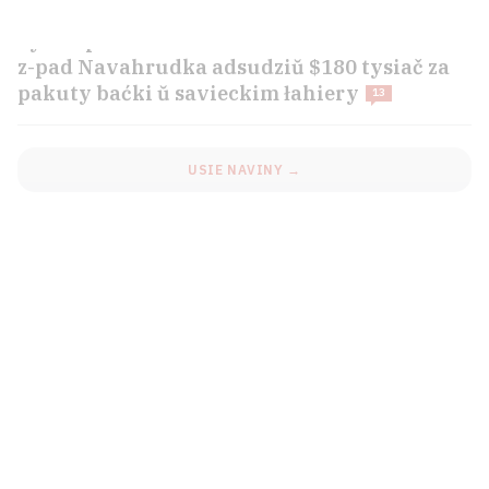
Syn departavanaha sałdata armii Andersa
z-pad Navahrudka adsudziŭ $180 tysiač za
pakuty baćki ŭ savieckim łahiery
13
USIE NAVINY →