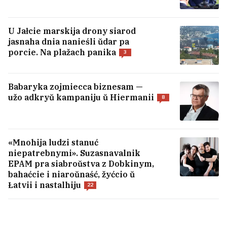
U Jałcie marskija drony siarod
jasnaha dnia nanieśli ŭdar pa
porcie. Na plažach panika
3
U Mazyry z akna dziaviataha paviercha
vypała adnahadovaje dzicia
Babaryka zojmiecca biznesam —
2
užo adkryŭ kampaniju ŭ Hiermanii
8
Andruś Biezdar, jaki vyjšaŭ ź SIZA,
raskazaŭ, jak jaho sprava ciapier i što
«Mnohija ludzi stanuć
budzie dalej
9
niepatrebnymi». Suzasnavalnik
EPAM pra siabroŭstva z Dobkinym,
bahaćcie i niaroŭnaść, žyćcio ŭ
«Ab hety tramplin možna zabivacca kožny
Łatvii i nastalhiju
22
dzień». Viadomy trenier zahinuŭ na
viełatreniroŭcy praź niečakanuju
pieraškodu
8