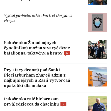
Vyjšaŭ pa-biełarusku «Partret Doryjana
Hreja»
Łukašenka: Ź niadbajnych
Va Ukrainie apublikavali śviežy
čynoŭnikaŭ možna stvaryć dźvie
palityčny rejtynh. Zialenski nie na
bataljonna-taktyčnyja hrupy
6
pieršym miescy
25
Pry atacy dronaŭ pad Sankt-
Pieciarburham zhareŭ adzin z
najbujniejšych u Rasii vytvorcaŭ
upakoŭki dla małaka
Łukašenka raić biełarusam
pryhledziecca da chacinhu
9