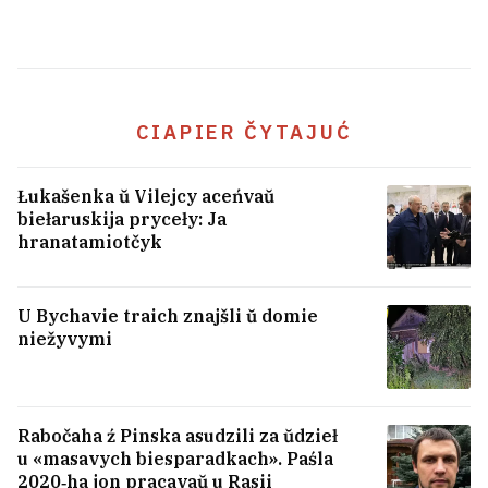
Minskim Šabanam pryśviacili modnuju
kalekcyju: dzie kupić i što pa cenach?
5
BATE abvierh čutki pra prodaž Kapskim
CIAPIER ČYTAJUĆ
kłuba
1
Łukašenka ŭ Vilejcy aceńvaŭ
biełaruskija pryceły: Ja
«Nad hałavoj lataje pa 20 ton». Brat i
hranatamiotčyk
siastra ź Biełarusi raskazali, kolki
zarablajuć u porcie polskaj Hdyni
3
U Bychavie traich znajšli ŭ domie
niežyvymi
Rabočaha ź Pinska asudzili za ŭdzieł
u «masavych biesparadkach». Paśla
2020‑ha jon pracavaŭ u Rasii