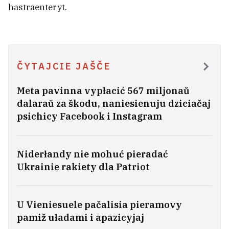
hastraenteryt.
ČYTAJCIE JAŠČE
Meta pavinna vypłacić 567 miljonaŭ
dalaraŭ za škodu, naniesienuju dziciačaj
psichicy Facebook i Instagram
Niderłandy nie mohuć pieradać
Tramp zabaraniŭ u ZŠA
Ukrainie rakiety dla Patriot
«naradžalny turyzm» dla asobnych
katehoryj
1
U Vieniesuele pačalisia pieramovy
pamiž uładami i apazicyjaj