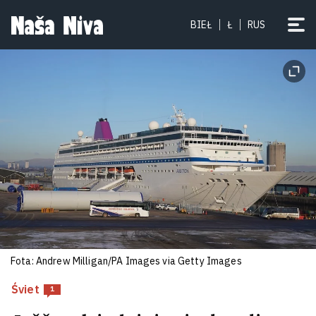
Babaryka zojmiecca biznesam — užo
BIEŁ
Ł
RUS
adkryŭ kampaniju ŭ Hiermanii
8
Fota: Andrew Milligan/PA Images via Getty Images
Łukašenka ŭ Vilejcy aceńvaŭ
biełaruskija pryceły: Ja
Śviet
1
hranatamiotčyk