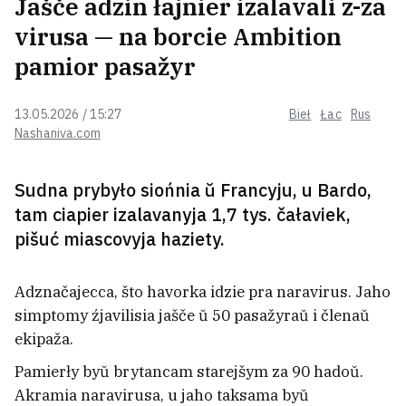
Jašče adzin łajnier izalavali z-za
virusa — na borcie Ambition
U Bychavie traich znajšli ŭ domie
niežyvymi
pamior pasažyr
13.05.2026 / 15:27
Bieł
Łac
Rus
Rabočaha ź Pinska asudzili za ŭdzieł
Nashaniva.com
u «masavych biesparadkach». Paśla
2020‑ha jon pracavaŭ u Rasii
Sudna prybyło siońnia ŭ Francyju, u Bardo,
tam ciapier izalavanyja 1,7 tys. čałaviek,
Internet-šopinh staŭ novym
pišuć miascovyja haziety.
sposabam baraćby sa stresam dla
pakaleńnia Z. Pryčym
zadavalnieńnie časta prynosić sam
Adznačajecca, što havorka idzie pra naravirus. Jaho
praces, a nie pakupka
1
simptomy źjavilisia jašče ŭ 50 pasažyraŭ i členaŭ
ekipaža.
Učora ŭ Biełarusi było +40°C
1
Pamierły byŭ brytancam starejšym za 90 hadoŭ.
Akramia naravirusa, u jaho taksama byŭ