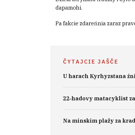
dapamohi.
Pa fakcie zdareńnia zaraz prav
ČYTAJCIE JAŠČE
U harach Kyrhyzstana źni
22‑hadovy matacyklist za
Na minskim plažy za kra