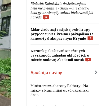
Bialacki: Dałučeńnie da Jeŭrasajuza —
heta nie pytańnie «chaču — nie chaču»,
heta pytańnie vyžyvańnia biełarusaŭ jak
naroda
12
Lidar viadomaj rasijskaj rok-hrupy
pryjechaŭ va Ukrainu i pakajaŭsia za
kancerty ŭ akupavanym Krymie
3
Karanik pakaštavaŭ smažanych
cvyrkunoŭ i zahadaŭ uklučyć ich u
mieniu stałovaj Akademii navuk
8
Apošnija naviny
Ministerstva abarony Bałharyi: Na
miažy z Rumynijaj upaŭ ukrainski
dron