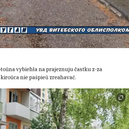
ptoŭna vybiehła na prajeznuju častku z-za
kiroŭca nie paśpieŭ zreahavać.