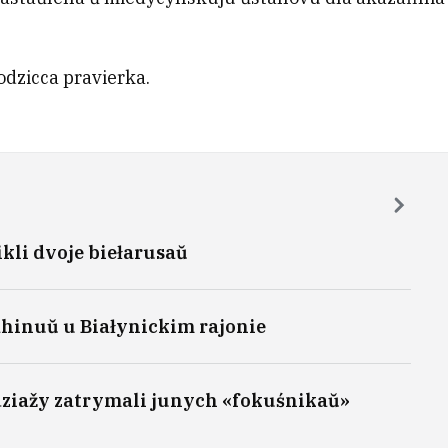
odzicca pravierka.
kli dvoje biełarusaŭ
hinuŭ u Białynickim rajonie
dziažy zatrymali junych «fokuśnikaŭ»