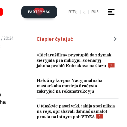
BIEŁ
Ł
RUS
PADTRYMAĆ
Ciapier čytajuć
 / 20:34
c
«Biełaruśfilm» prystupiŭ da zdymak
sieryjała pra milicyju, scenaryj
jakoha prabiŭ Kubrakova na ślazu
1
Hałoŭny korpus Nacyjanalnaha
mastackaha muzieja ŭračysta
zakryjuć na rekanstrukcyju
n
ha
U Maskvie pasažyrki, jakija spaźnilisia
na rejs, sprabavali dahnać samalot
prosta na lotnym poli VIDEA
1