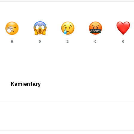
0
0
2
0
0
Kamientary