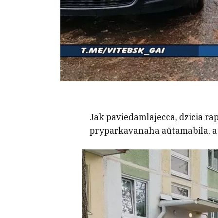
Jak paviedamlajecca, dzicia ra
pryparkavanaha aŭtamabila, a 