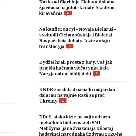
Kazka ad Siarhieja Cichanoŭskaha
źjaviłasia na jutub-kanale Akademii
kiravańnia
6
Na kanfierencyi «Novaja Biełaruś»
vystupili Cichanoŭskaja i Bialacki.
Raspačalisia debaty. Idzie anłajn-
tranślacyja
3
Dydžei hrali prosta z fury. Voś jak
prajšła hučnaja viečarynka kala
Nacyjanalnaj biblijateki
2
KNDR zarabiła dziasiatki miljardaŭ
dalaraŭ na vajnie Rasii suprać
Ukrainy
1
DDoS-ataka idzie na sajty adrazu
niekalkich biełaruskich ŚMI.
Mahčyma, jana źviazanaja z šostaj
hadavinaj narodnaha ŭzdymu 2020‑ha