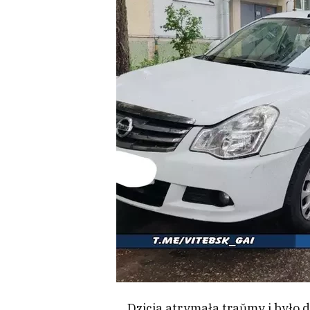
Dzicia atrymała traŭmy i było