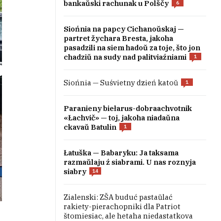
bankaŭski rachunak u Polščy
6
Siońnia na papcy Cichanoŭskaj —
partret žychara Bresta, jakoha
pasadzili na siem hadoŭ za toje, što jon
chadziŭ na sudy nad palitviaźniami
1
Siońnia — Suśvietny dzień katoŭ
1
Paranieny biełarus-dobraachvotnik
«Łachvič» — toj, jakoha niadaŭna
ckavaŭ Batulin
1
Łatuška — Babaryku: Ja taksama
razmaŭlaju ź siabrami. U nas roznyja
siabry
14
Zialenski: ZŠA buduć pastaŭlać
rakiety-pierachopniki dla Patriot
štomiesiac, ale hetaha niedastatkova