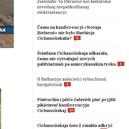
Zialenski: Va Ukrainie nie zastałosia
nivodnaj niepaškodžanaj
elektrastancyi
Čamu na kanfierencyi «Novaja
Biełaruś» nie było Siarhieja
Cichanoŭskaha?
8
Śviatłana Cichanoŭskaja adkazała,
čamu nie vyzvalajuć novych
palitviaźniaŭ pa amierykanskim treku
5
U Bałharyju zalacieŭ i vybuchnuŭ
bieśpiłotnik
1
Piatruchin i jašče čałaviek piać pryjšli
pikietavać kanfierencyju
Cichanoŭskaj
19
Cichanoŭskaja ŭsio ž zmahła adkryć