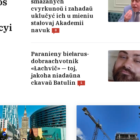
oś
smažanych
cvyrkunoŭ i zahadaŭ
uklučyć ich u mieniu
stałovaj Akademii
cyi
navuk
8
Paranieny biełarus-
dobraachvotnik
«Łachvič» — toj,
jakoha niadaŭna
ckavaŭ Batulin
1