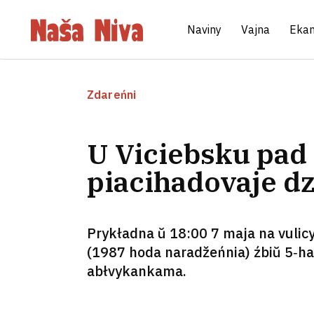
Naviny
Vajna
Eka
Zdareńni
U Viciebsku pad
piacihadovaje dz
Prykładna ŭ 18:00 7 maja na vulic
(1987 hoda naradžeńnia) źbiŭ 5‑ha
abłvykankama.