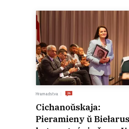
26
Hramadstva
Cichanoŭskaja:
Pieramieny ŭ Biełarus