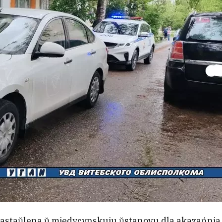
 dastaŭlena ŭ miedycynskuju ŭstanovu dla akazańnia