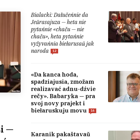
Bialacki: Dałučeńnie da
Jeŭrasajuza — heta nie
pytańnie «chaču — nie
chaču», heta pytańnie
vyžyvańnia biełarusaŭ jak
naroda
12
«Da kanca hoda,
spadziajusia, zmožam
realizavać adnu-dźvie
rečy». Babaryka — pra
svoj novy prajekt i
biełaruskuju movu
16
i —
Karanik pakaštavaŭ