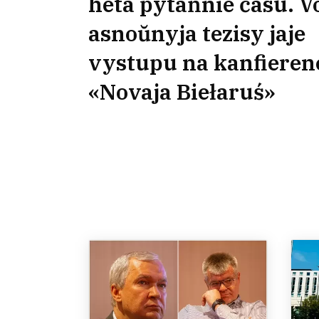
heta pytańnie času. V
asnoŭnyja tezisy jaje
vystupu na kanfieren
«Novaja Biełaruś»