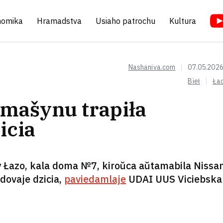
nomika
Hramadstva
Usiaho patrochu
Kultura
Nashaniva.com
07.05.2026
Bieł
Ła
 mašynu trapiła
icia
y Łazo, kala doma №7, kiroŭca aŭtamabila Nissa
dovaje dzicia,
paviedamlaje
UDAI UUS Viciebska