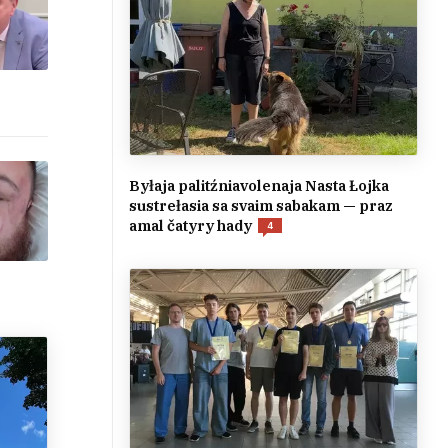
Byłaja palitźniavolenaja Nasta Łojka
sustrełasia sa svaim sabakam — praz
amal čatyry hady
4