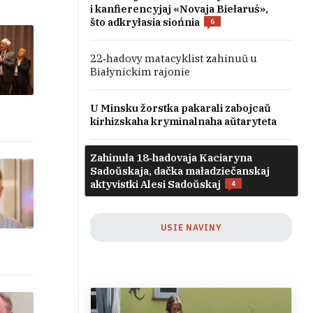
i kanfierencyjaj «Novaja Biełaruś»,
što adkryłasia siońnia
6
22‑hadovy matacyklist zahinuŭ u
Białynickim rajonie
U Minsku žorstka pakarali zabojcaŭ
kirhizskaha kryminalnaha aŭtaryteta
Zahinuła 18‑hadovaja Kaciaryna
Sadoŭskaja, dačka maładziečanskaj
aktyvistki Alesi Sadoŭskaj
4
USIE NAVINY