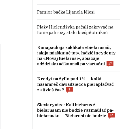
Pamior baćka Lijanela Miesi
Plažy Hielendžyka pačali zakryvać na
fonie pahrozy ataki bieśpiłotnikaŭ
Kanapackaja zaklikała «biełarusaŭ,
jakija miaškujuć tut», ładzić incydenty
na «Novaj Biełarusi», abiacaje
adździaku ad kamisii pa viartańni
17
Kredyt na žyllo pad 1% — kolki
nasamreč daviadziecca pierapłačvać
za ŭvieś čas?
3
Sieviaryniec: Kali biełarus ź
biełarusam nie budzie razmaŭlać pa-
biełarusku — Biełarusi nie budzie
40