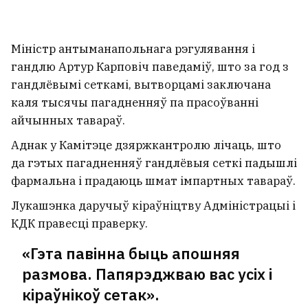
Міністр антыманапольнага рэгулявання і
гандлю Артур Карповіч паведаміў, што за год
з
гандлёвымі сеткамі, вытворцамі заключана
каля тысячы пагадненняў па прасоўванні
айчынных тавараў.
Аднак у Камітэце дзяржкантролю лічаць, што
да гэтых пагадненняў гандлёвыя сеткі падышлі
фармальна і прадаюць шмат імпартных тавараў.
Лукашэнка даручыў кіраўніцтву Адміністрацыі і
КДК правесці праверку.
«Гэта павінна быць апошняя
размова. Папярэджваю вас усіх і
кіраўнікоў сетак».