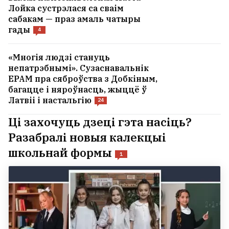
Лойка сустрэлася са сваім
сабакам — праз амаль чатыры
гады
4
«Многія людзі стануць
непатрэбнымі». Сузаснавальнік
EPAM пра сяброўства з Добкіным,
багацце і няроўнасць, жыццё ў
Латвіі і настальгію
24
Ці захочуць дзеці гэта насіць?
Разабралі новыя калекцыі
школьнай формы
1