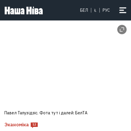
БЕЛ
Ł
РУС
Павел Тапузідзіс. Фота тут і далей: БелТА
Эканоміка
12