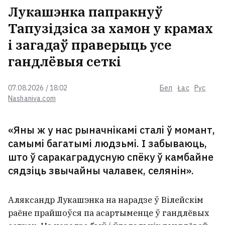
Лукашэнка папракнуў
Тапузідзіса за хамон у крамах
і загадаў праверыць усе
гандлёвыя сеткі
07.08.2026 / 18:02
Бел
Łac
Рус
Nashaniva.com
«Яны ж у нас рыначнікамі сталі ў момант,
самымі багатымі людзьмі. І забываюць,
што ў саракаградусную спёку ў камбайне
сядзіць звычайны чалавек, селянін».
Аляксандр Лукашэнка на нарадзе ў Вілейскім
раёне прайшоўся па асартыменце ў гандлёвых