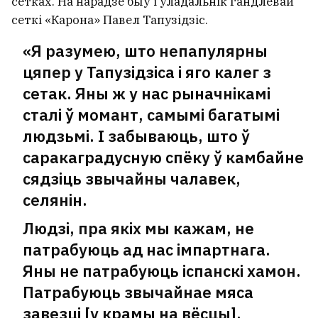
сетках. На нарадзе быў і ўладальнік гандлёвай
сеткі «Карона» Павел Тапузідзіс.
«Я разумею, што непапулярны
цяпер у Тапузідзіса і яго калег з
сетак. Яны ж у нас рыначнікамі
сталі ў момант, самымі багатымі
людзьмі. І забываюць, што ў
саракаградусную спёку ў камбайне
сядзіць звычайны чалавек,
селянін.
Людзі, пра якіх мы кажам, не
патрабуюць ад нас імпартнага.
Яны не патрабуюць іспанскі хамон.
Патрабуюць звычайнае мяса
завезці [у крамы на вёсцы],