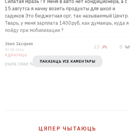
Сипатая мразь ! У меня в авто нет кондиционера, а с
15 авгутса я начну возить продукты для школ и
садиков Это бюджетная орг, так называемый Центр.
Тварь, у меня зарплата 1400руб, как думаешь, куда я
пойду при мобилизации ?
Jean Jacques
23
0
07.08.2026
АДКАЗАЦЬ
ПАКАЗАЦЬ УСЕ КАМЕНТАРЫ
рыла свае пазакрывайце , пустазвоны
ЦЯПЕР ЧЫТАЮЦЬ