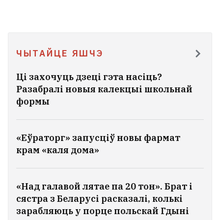
ЧЫТАЙЦЕ ЯШЧЭ
Ці захочуць дзеці гэта насіць?
Разабралі новыя калекцыі школьнай
формы
«Еўраторг» запусціў новы фармат
крам «каля дома»
«Над галавой лятае па 20 тон». Брат і
сястра з Беларусі расказалі, колькі
зарабляюць у порце польскай Гдыні