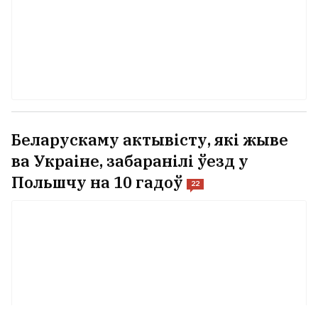
Беларускаму актывісту, які жыве
ва Украіне, забаранілі ўезд у
Польшчу на 10 гадоў
22