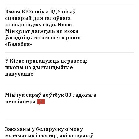
Былы КВЗшнік з БДУ пісаў
сцэнарый для галоўнага
кінакрынджу года. Нават
Мінкульт дагэтуль не можа
ўзгадніць гэтага пачварнага
«Калабка»
У Кіеве прапануюць перавесці
школы на дыстанцыйнае
навучанне
Мінчук скраў ноўтбук 80‑гадовага
пенсіянера
1
Закаханы ў беларускую мову
матэматык і святар, які вывучыў