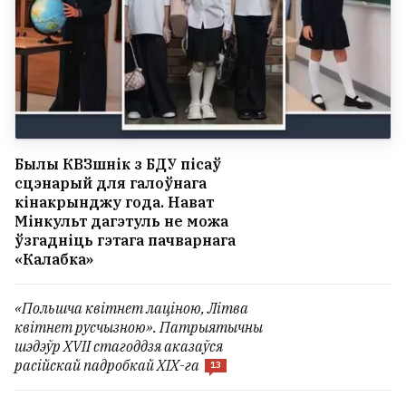
Былы КВЗшнік з БДУ пісаў
сцэнарый для галоўнага
кінакрынджу года. Нават
Мінкульт дагэтуль не можа
ўзгадніць гэтага пачварнага
«Калабка»
«Польшча квітнет лаціною, Літва
квітнет русчызною». Патрыятычны
шэдэўр XVII стагоддзя аказаўся
расійскай падробкай ХІХ-га
13