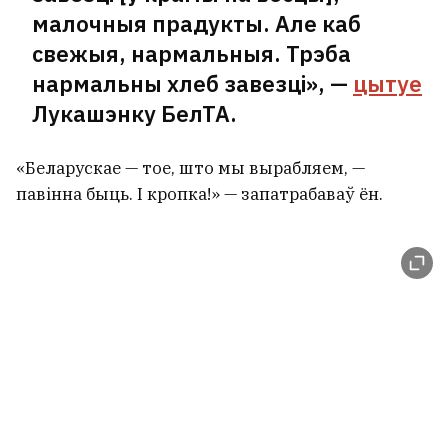
малочныя прадукты. Але каб
свежыя, нармальныя. Трэба
нармальны хлеб завезці», —
цытуе
Лукашэнку БелТА.
«Беларускае — тое, што мы вырабляем, —
павінна быць. І кропка!» — запатрабаваў ён.