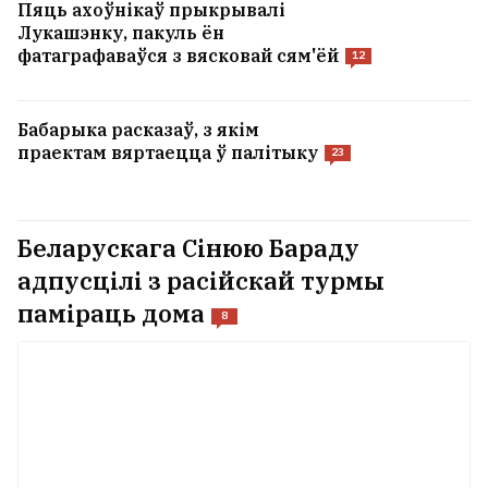
Пяць ахоўнікаў прыкрывалі
Лукашэнку, пакуль ён
фатаграфаваўся з вясковай сям'ёй
12
Бабарыка расказаў, з якім
праектам вяртаецца ў палітыку
23
Беларускага Сінюю Бараду
адпусцілі з расійскай турмы
паміраць дома
8