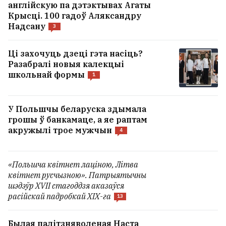
англійскую па дэтэктывах Агаты
Крысці. 100 гадоў Аляксандру
Надсану
3
Ці захочуць дзеці гэта насіць?
Разабралі новыя калекцыі
школьнай формы
1
У Польшчы беларуска здымала
грошы ў банкамаце, а яе раптам
акружылі трое мужчын
4
«Польшча квітнет лаціною, Літва
квітнет русчызною». Патрыятычны
шэдэўр XVII стагоддзя аказаўся
расійскай падробкай ХІХ-га
13
Былая палітзняволеная Наста