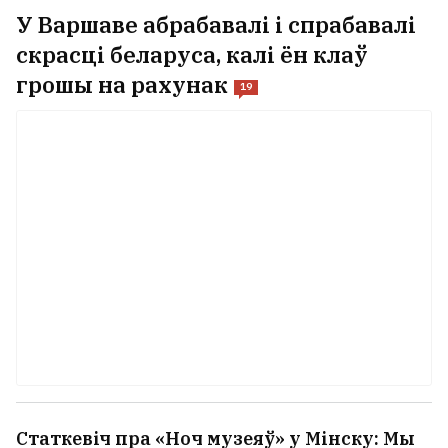
У Варшаве абрабавалі і спрабавалі
скрасці беларуса, калі ён клаў
грошы на рахунак
19
Статкевіч пра «Ноч музеяў» у Мінску: Мы