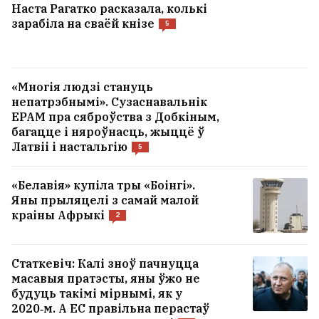
Наста Рагатко расказала, колькі
зарабіла на сваёй кнізе
5
«Многія людзі стануць
непатрэбнымі». Сузаснавальнік
EPAM пра сяброўства з Добкіным,
багацце і няроўнасць, жыццё ў
Латвіі і настальгію
5
«Белавія» купіла тры «Боінгі».
Яны прыляцелі з самай малой
краіны Афрыкі
2
Статкевіч: Калі зноў пачнуцца
масавыя пратэсты, яны ўжо не
будуць такімі мірнымі, як у
2020‑м. А ЕС правільна перастаў