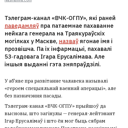
Nashaniva.com
Тэлеграм-канал «ВЧК-ОГПУ», які раней
паведамляў
пра патаемнае пахаванне
нейкага генерала на Траякураўскіх
могілках у Маскве,
назваў
ягонае імя і
прозвішча. Па іх інфармацыі, пахавалі
53‑гадовага Ігара Ерусалімава. Але
іншыя выданні гэта зняпраўдзілі.
У аб'яве пра развітанне чалавека называлі
«героем спецыяльнай ваеннай аперацыі», але
без пазначэння пасады.
Тэлеграм-канал «ВЧК-ОГПУ» прыйшоў да
высновы, што загінулы — генерал-лейтэнант
Ігар Ерусалімаў і што ён мог быць сябрам