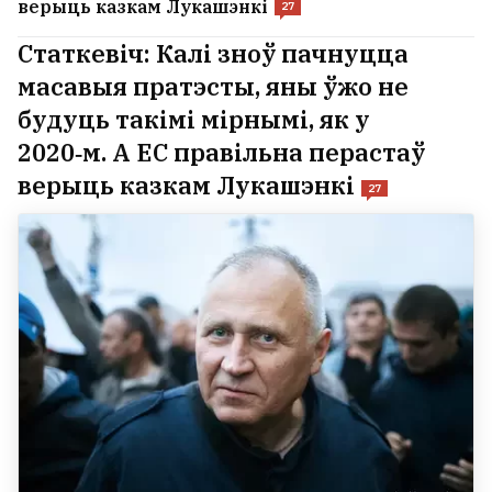
верыць казкам Лукашэнкі
27
Статкевіч: Калі зноў пачнуцца
масавыя пратэсты, яны ўжо не
будуць такімі мірнымі, як у
2020‑м. А ЕС правільна перастаў
верыць казкам Лукашэнкі
27