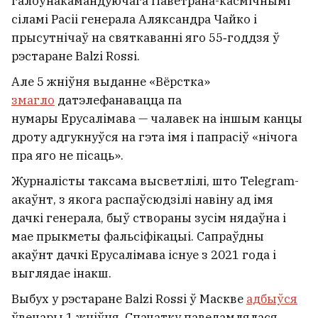
галоўнакамандуючага Паветрана-касмічнымі
сіламі Расіі генерала Аляксандра Чайко і
прысутнічаў на святкаванні яго 55‑годдзя ў
рэстаране Balzi Rossi.
Але 5 жніўня выданне «Вёрстка»
змагло
датэлефанавацца па
нумары Ерусалімава — чалавек на іншым канцы
дроту адгукнуўся на гэта імя і папрасіў «нічога
пра яго не пісаць».
Журналісты таксама высветлілі, што Telegram-
акаўнт, з якога распаўсюдзілі навіну ад імя
дачкі генерала, быў створаны зусім нядаўна і
мае прыкметы фальсіфікацыі. Сапраўдны
акаўнт дачкі Ерусалімава існуе з 2021 года і
выглядае інакш.
Выбух у рэстаране Balzi Rossi ў Маскве
адбыўся
ўвечары 1 жніўня. Спачатку паведамлялася,