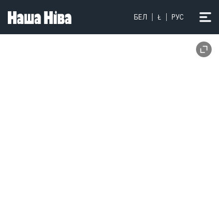
БЕЛ
Ł
РУС