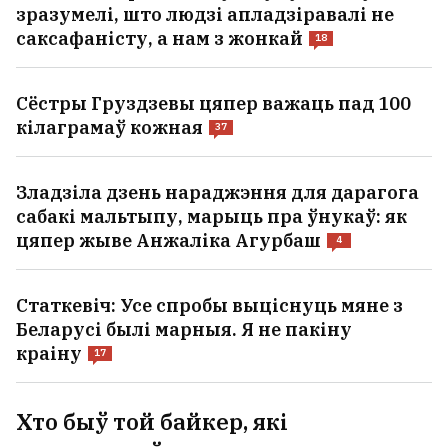
зразумелі, што людзі апладзіравалі не
саксафаністу, а нам з жонкай
18
Сёстры Груздзевы цяпер важаць пад 100
кілаграмаў кожная
37
Зладзіла дзень нараджэння для дарагога
сабакі мальтыпу, марыць пра ўнукаў: як
цяпер жыве Анжаліка Агурбаш
4
Статкевіч: Усе спробы выціснуць мяне з
Беларусі былі марныя. Я не пакіну
краіну
17
Хто быў той байкер, які