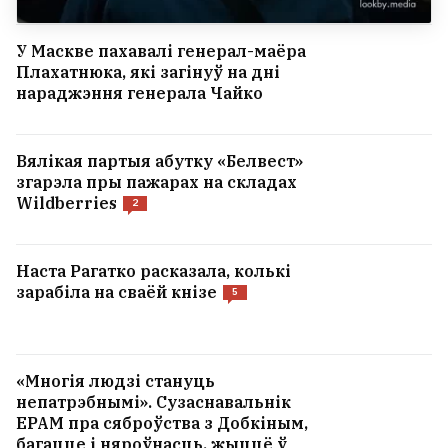
У Маскве пахавалі генерал-маёра
Плахатнюка, які загінуў на дні
нараджэння генерала Чайко
Вялікая партыя абутку «Белвест»
згарэла пры пажарах на складах
Wildberries
2
Наста Рагатко расказала, колькі
зарабіла на сваёй кнізе
5
«Многія людзі стануць
непатрэбнымі». Сузаснавальнік
EPAM пра сяброўства з Добкіным,
багацце і няроўнасць, жыццё ў