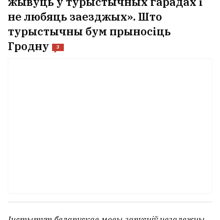
жывуць у турыстычных гарадах і
не любяць заезджых». Што
турыстычны бум прыносіць
Гродну
3