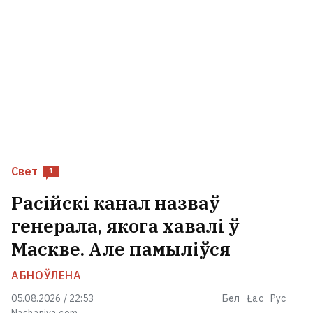
Свет
1
Расійскі канал назваў
генерала, якога хавалі ў
Маскве. Але памыліўся
АБНОЎЛЕНА
05.08.2026 / 22:53
Бел
Łac
Рус