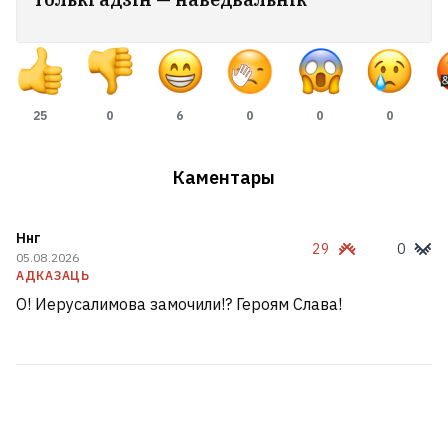
25
0
6
0
0
0
Каментары
Ннг
29
0
05.08.2026
АДКАЗАЦЬ
О! Иерусалимова замочили!? Героям Слава!