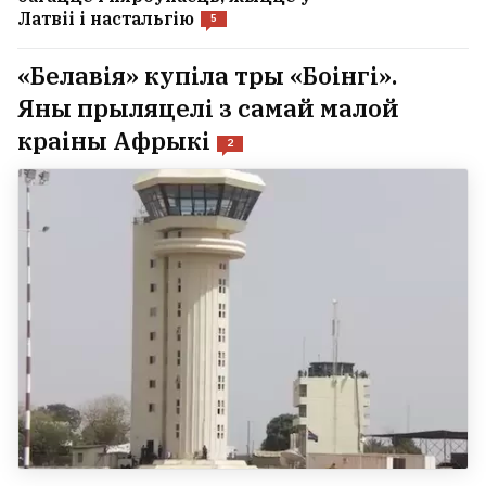
Латвіі і настальгію
5
«Белавія» купіла тры «Боінгі».
Яны прыляцелі з самай малой
краіны Афрыкі
2