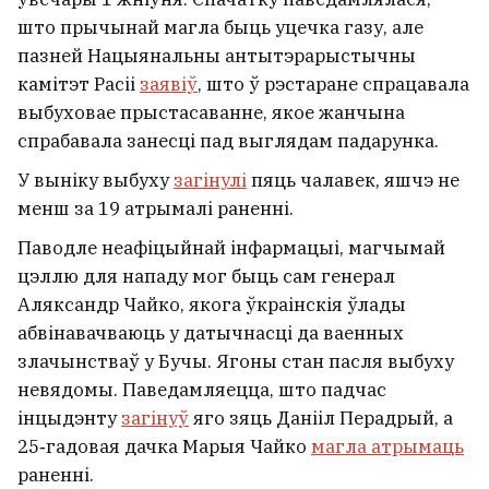
што прычынай магла быць уцечка газу, але
пазней Нацыянальны антытэрарыстычны
камітэт Расіі
заявіў
, што ў рэстаране спрацавала
выбуховае прыстасаванне, якое жанчына
спрабавала занесці пад выглядам падарунка.
У выніку выбуху
загінулі
пяць чалавек, яшчэ не
менш за 19 атрымалі раненні.
Паводле неафіцыйнай інфармацыі, магчымай
цэллю для нападу мог быць сам генерал
Аляксандр Чайко, якога ўкраінскія ўлады
абвінавачваюць у датычнасці да ваенных
злачынстваў у Бучы. Ягоны стан пасля выбуху
невядомы. Паведамляецца, што падчас
інцыдэнту
загінуў
яго зяць Данііл Перадрый, а
25‑гадовая дачка Марыя Чайко
магла атрымаць
раненні.