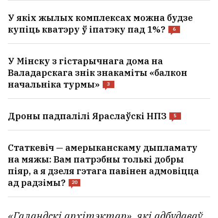
У якіх жылых комплексах можна будзе
купіць кватэру ў іпатэку пад 1%?
6
У Мінску з гістарычнага дома на
Валадарскага знік знакаміты «балкон
начальніка турмы»
3
Дроны падпалілі Яраслаўскі НПЗ
5
Статкевіч — амерыканскаму дыпламату
на мяжы: Вам патрэбны толькі добры
піяр, а я дзеля гэтага павінен адмовіцца
ад радзімы?
20
«Галандскі архітэктар», які адбудаваў