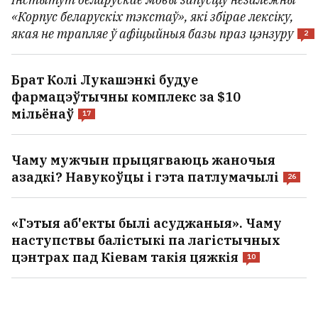
Інстытут беларускае мовы запусціў незалежны
«Корпус беларускіх тэкстаў», які збірае лексіку,
якая не трапляе ў афіцыйныя базы праз цэнзуру
2
Брат Колі Лукашэнкі будуе
фармацэўтычны комплекс за $10
мільёнаў
17
Чаму мужчын прыцягваюць жаночыя
азадкі? Навукоўцы і гэта патлумачылі
26
«Гэтыя аб'екты былі асуджаныя». Чаму
наступствы балістыкі па лагістычных
цэнтрах пад Кіевам такія цяжкія
10
Зяленскі: Ракеты для Patriot