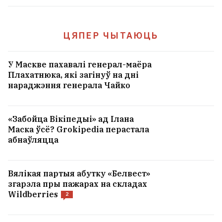
ЦЯПЕР ЧЫТАЮЦЬ
У Маскве пахавалі генерал-маёра
Плахатнюка, які загінуў на дні
нараджэння генерала Чайко
«Забойца Вікіпедыі» ад Ілана
Маска ўсё? Grokipedia перастала
абнаўляцца
Вялікая партыя абутку «Белвест»
згарэла пры пажарах на складах
Wildberries
2