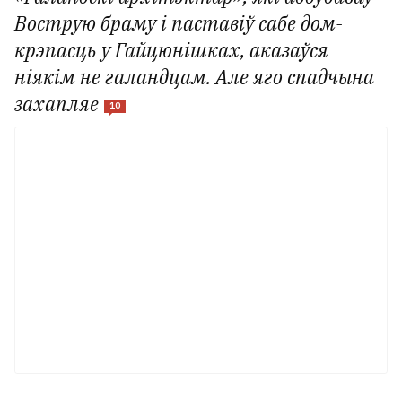
Вострую браму і паставіў сабе дом-
крэпасць у Гайцюнішках, аказаўся
ніякім не галандцам. Але яго спадчына
захапляе
10