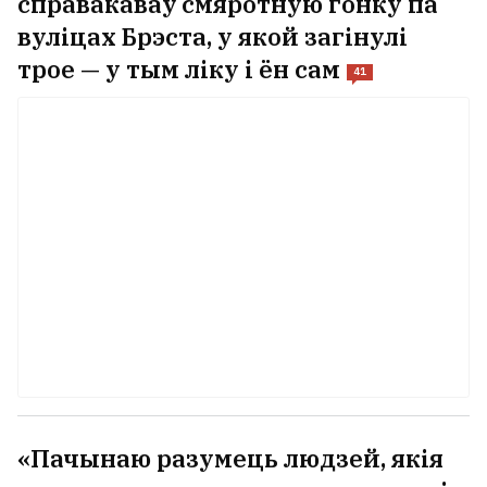
справакаваў смяротную гонку па
вуліцах Брэста, у якой загінулі
трое — у тым ліку і ён сам
41
«Пачынаю разумець людзей, якія