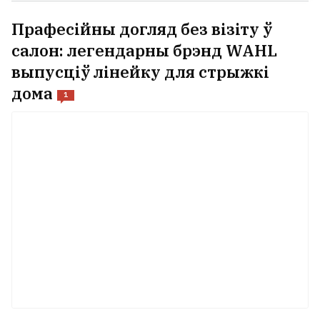
Прафесійны догляд без візіту ў
салон: легендарны брэнд WAHL
выпусціў лінейку для стрыжкі
дома
1