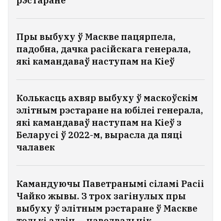
рэстаране
Пры выбуху ў Маскве пацярпела,
падобна, дачка расійскага генерала,
які камандаваў наступам на Кіеў
Колькасць ахвяр выбуху ў маскоўскім
элітным рэстаране на юбілеі генерала,
які камандаваў наступам на Кіеў з
Беларусі ў 2022-м, вырасла да пяці
чалавек
Камандуючы Паветранымі сіламі Расіі
Чайко жывы. З трох загінулых пры
выбуху ў элітным рэстаране ў Маскве
толькі адзін — наведвальнік