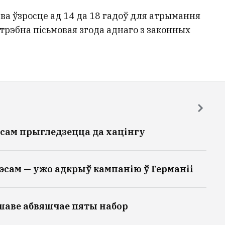
а ўзросце ад 14 да 18 гадоў для атрымання
рэбна пісьмовая згода аднаго з законных
сам прыгледзецца да хацінгу
эсам — ужо адкрыў кампанію ў Германіі
шаве абвяшчае пяты набор