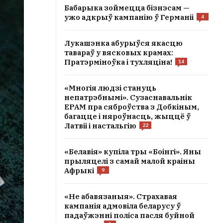
Бабарыка зоймецца бізнэсам —
ужо адкрыў кампанію ў Германіі
4
Лукашэнка абурыўся якасцю
тавараў у вясковых крамах:
Пратэрміноўка і тухляціна!
14
«Многія людзі стануць
непатрэбнымі». Сузаснавальнік
EPAM пра сяброўства з Добкіным,
багацце і няроўнасць, жыццё ў
Латвіі і настальгію
22
«Белавія» купіла тры «Боінгі». Яны
прыляцелі з самай малой краіны
Афрыкі
9
«Не абавязаныя». Страхавая
кампанія адмовіла беларусу ў
падаўжэнні поліса пасля буйной