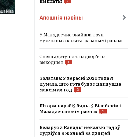
выплаты
5
Апошнія навіны
У Маладзечне знайшлі труп
мужчыны з колата-рэзанымі ранамі
Спёка адступіла: надвор'е на
выходныя
1
Золатава: У верасні 2020 года я
думала, што гэта будзе цягнуцца
максімум год
2
Шторм нарабіў бяды ў Вілейскім і
Маладзечанскім раёнах
1
Беларус з Канады некалькі гадоў
судзіўся з жонкай за дзяцей.