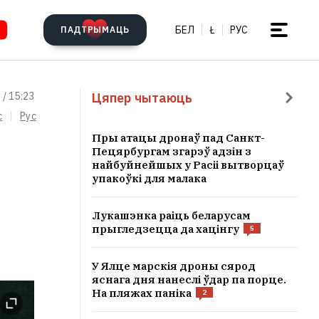
БЕЛ
Ł
РУС
ПАДТРЫМАЦЬ
Цяпер чытаюць
 / 15:23
c
Рус
Пры атацы дронаў пад Санкт-
Пецярбургам згарэў адзін з
найбуйнейшых у Расіі вытворцаў
упакоўкі для малака
Лукашэнка раіць беларусам
прыгледзецца да хацінгу
5
У Ялце марскія дроны сярод
яснага дня нанеслі ўдар па порце.
На пляжах паніка
2