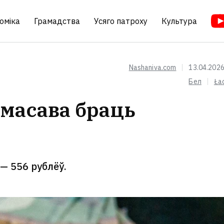
оміка
Грамадства
Усяго патроху
Культура
Nashaniva.com
13.04.2026
Бел
Ła
 масава браць
— 556 рублёў.