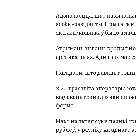
Адзначаецца, што пазычальні
асобы-рэзідэнты. Пры гэтым 
як пазычальнікаў было амаль
Атрымаць анлайн-крэдыт мож
арганізацыях. Адна з іх мае 
Нагадаем, што даваць грошы 
З 23 красавіка аператары со
выдаваць грамадзянам спажы
форме.
Максімальная сума пазыкі ск
рублёў, у разліку на аднаго