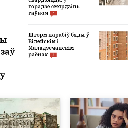
горадзе смярдзіць
гаўном
6
Шторм нарабіў бяды ў
лы
Вілейскім і
Маладзечанскім
азаў
раёнах
1
гу