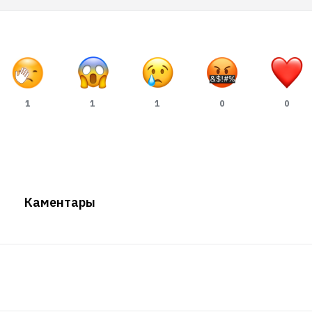
1
1
1
0
0
Каментары