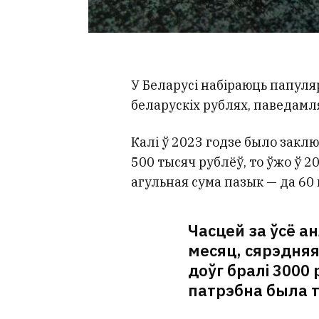
У Беларусі набіраюць папул
беларускіх рублях, паведамл
Калі ў 2023 годзе было закл
500 тысяч рублёў, то ўжо ў 20
агульная сума пазык — да 60
Часцей за ўсё а
месяц, сярэдняя
доўг бралі 3000 
патрэбна была т