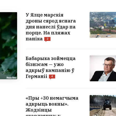
У Ялце марскія
дроны сярод яснага
дня нанеслі ўдар па
порце. На пляжах
паніка
2
Бабарыка зоймецца
бізнэсам — ужо
адкрыў кампанію ў
Германіі
4
«Пры +30 немагчыма
адкрыць вокны».
Жодзінцы
скардзяцца: у