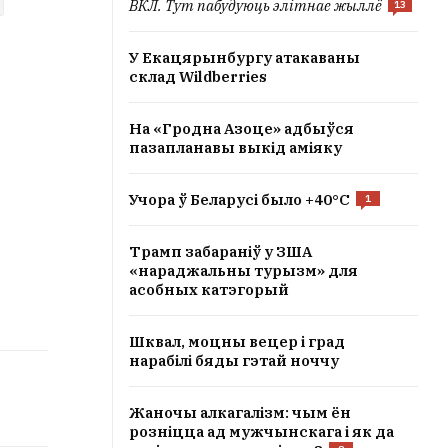
ВКЛ. Тут пабудуюць элітнае жыллё
13
У Екацярынбургу атакаваны
склад Wildberries
На «Гродна Азоце» адбыўся
пазапланавы выкід аміяку
Учора ў Беларусі было +40°C
1
Трамп забараніў у ЗША
«нараджальны турызм» для
асобных катэгорый
Шквал, моцны вецер і град
нарабілі бяды гэтай ноччу
Жаночы алкагалізм: чым ён
розніцца ад мужчынскага і як да