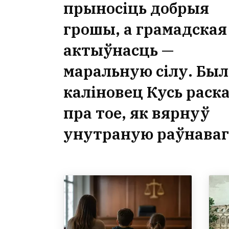
прыносіць добрыя
грошы, а грамадская
актыўнасць —
маральную сілу. Бы
каліновец Кусь раск
пра тое, як вярнуў
унутраную раўнава