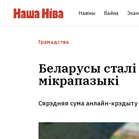
Навіны
Вайна
Экан
Грамадства
Беларусы сталі
мікрапазыкі
Сярэдняя сума анлайн-крэдыту 