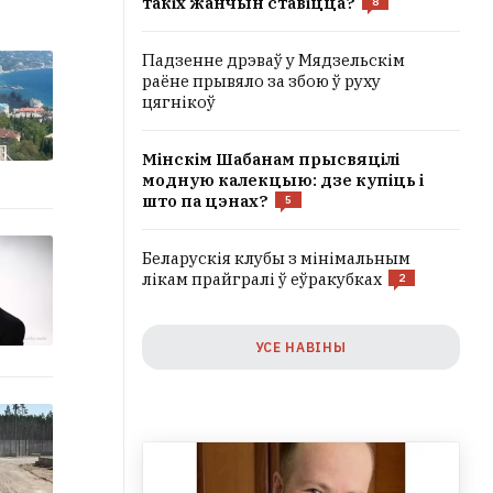
такіх жанчын ставіцца?
8
Падзенне дрэваў у Мядзельскім
раёне прывяло за збою ў руху
цягнікоў
Мінскім Шабанам прысвяцілі
модную калекцыю: дзе купіць і
што па цэнах?
5
Беларускія клубы з мінімальным
лікам прайгралі ў еўракубках
2
УСЕ НАВІНЫ