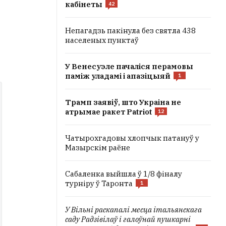
кабінеты
42
Непагадзь пакінула без святла 438
населеных пунктаў
У Венесуэле пачаліся перамовы
паміж уладамі і апазіцыяй
1
Трамп заявіў, што Украіна не
атрымае ракет Patriot
12
Чатырохгадовы хлопчык патануў у
Мазырскім раёне
Сабаленка выйшла ў 1/8 фіналу
турніру ў Таронта
1
У Вільні раскапалі месца італьянскага
саду Радзівілаў і галоўнай пушкарні