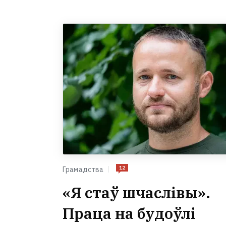
12
Грамадства
«Я стаў шчаслівы».
Праца на будоўлі