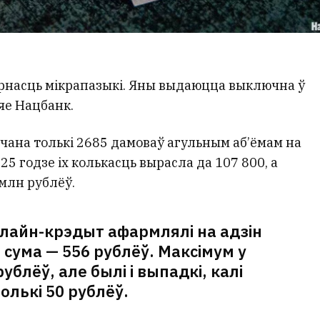
ярнасць мікрапазыкі. Яны выдаюцца выключна ў
яе Нацбанк.
ючана толькі 2685 дамоваў агульным аб’ёмам на
25 годзе іх колькасць вырасла да 107 800, а
 млн рублёў.
нлайн-крэдыт афармлялі на адзін
 сума — 556 рублёў. Максімум у
рублёў, але былі і выпадкі, калі
олькі 50 рублёў.