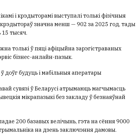
камі і крэдыторамі выступалі толькі фізічныя
крэдытораў значна менш — 902 за 2025 год, тады
 15 тысяч.
на толькі ў пяці афіцыйна зарэгістраваных
сэрвіс бізнес-анлайн-пазык.
ў доўг будуць і мабільныя аператары
тавай сувязі ў Беларусі атрымаюць магчымасць
вецкія мікрапазыкі без закладу ў безнаяўнай
ладае 200 базавых велічынь, гэта на сёння 9000
 атрымальніка на дзень заключэння дамовы.