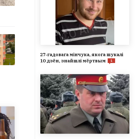
27‑гадовага мінчука, якога шукалі
10 дзён, знайшлі мёртвым
1