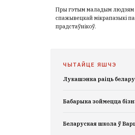
Пры гэтым маладым людзям в
спажывецкай мікрапазыкі пат
прадстаўнікоў.
ЧЫТАЙЦЕ ЯШЧЭ
Лукашэнка раіць белару
Бабарыка зоймецца бізн
Беларуская школа ў Вар