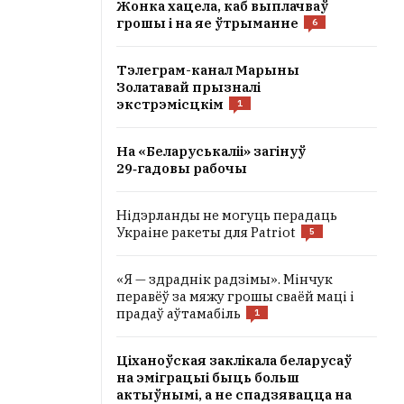
Жонка хацела, каб выплачваў
грошы і на яе ўтрыманне
6
Тэлеграм-канал Марыны
Золатавай прызналі
экстрэмісцкім
1
На «Беларуськаліі» загінуў
29‑гадовы рабочы
Нідэрланды не могуць перадаць
Украіне ракеты для Patriot
5
«Я — здраднік радзімы». Мінчук
перавёў за мяжу грошы сваёй маці і
прадаў аўтамабіль
1
Ціханоўская заклікала беларусаў
на эміграцыі быць больш
актыўнымі, а не спадзявацца на